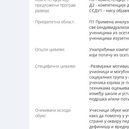
предложени програм
Д2 - компетенције 
развија:
ССДУ1 - нису обја
Приоритетна област:
П1 Примена инклуз
све (индивидуализ
ученицима из осетљ
ученицима изузетн
Општи циљеви:
Унапређење компете
који потичу из осе
Специфични циљеви:
-Развијање мотивац
учионици и могућно
социјалних група у
ученика којима је 
техникама оцењива
између школе и уст
подршка и/или пот
Очекивани исходи
Учесници обуке мог
обуке:
како да помогну у 
стране у оквиру пе
дефинишу и вреднуј