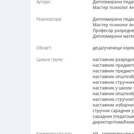
Аутори:
Дипломирани педаг
Мастер психолог А
Реализатори:
Дипломирани педаг
Мастер психолог А
Професор разредне
Дипломирани матем
Област:
деца/ученици којим
Циљне групе:
наставник разредн
наставник предмет
наставник предметн
наставник општеоб
наставник стручни
наставник у школи
наставник општеобр
наставник стручног
наставник изборни
стручни сарадник 
сарадник (педагошк
директор/помоћник
Компетенција коју
Н3 - компетенције 