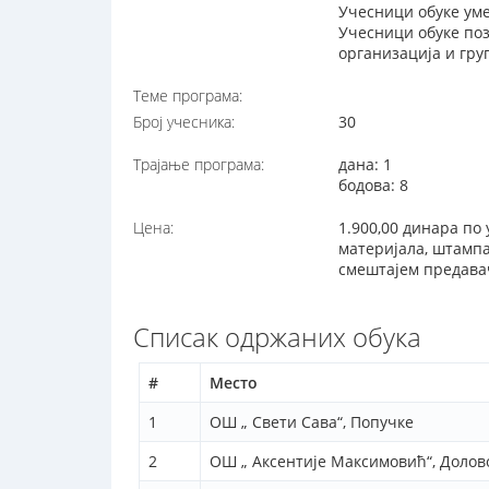
Учесници обуке уме
Учесници обуке поз
организација и гру
Теме програма:
Број учесника:
30
Трајање програма:
дана: 1
бодова: 8
Цена:
1.900,00 динара по 
материјала, штамп
смештајем предавач
Списак одржаних обука
#
Место
1
ОШ „ Свети Сава“, Попучке
2
ОШ „ Аксентије Максимовић“, Долов