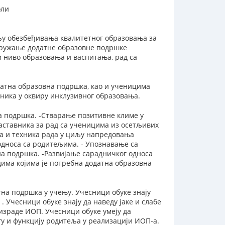
оли
љу обезбеђивања квалитетног образовања за
пружање додатне образовне подршке
 ниво образовања и васпитања, рад са
датна образовна подршка, као и ученицима
хника у оквиру инклузивног образовања.
на подршка. -Стварање позитивне климе у
наставника за рад са ученицима из осетљивих
да и техника рада у циљу напредовања
односа са родитељима. - Упознавање са
а подршка. -Развијање сарадничког односа
има којима је потребна додатна образовна
тна подршка у учењу. Учесници обуке знају
 Учесници обуке знају да наведу јаке и слабе
израде ИОП. Учесници обуке умеју да
у и функцију родитеља у реализацији ИОП-а.