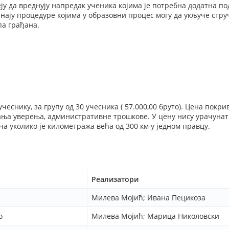
ју да вреднују напредак ученика којима је потребна додатна п
нају процедуре којима у образовни процес могу да укључе стр
па грађана.
учеснику, за групу од 30 учесника ( 57.000,00 бруто). Цена пок
ања уверења, административне трошкове. У цену нису урачунат
а уколико је километража већа од 300 км у једном правцу.
Реализатори
Милева Мојић; Ивана Пецикоза
о
Милева Мојић; Марица Николовски