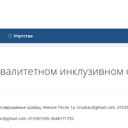
Упутства
 квалитетном инклузивном
усавршавање Шабац, Николе Тесле 1а, rcsabac@gmail.com, 0153
ac@gmail.com, 015391599, 0648171755