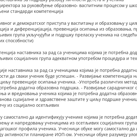
директора за руковођење образовно- васпитним процесом у шк
вљени стандарди компетенција
ивног и демократског приступа у васпитању и образовању у ци
ација и диференцијација, превенција осипања из образовања, 
ивих група укључујући и подршку преласку ученика на следећи
их способности)
нција наставника за рад са ученицима којима је потребна до
тљивих социјалних група адекватном употребом процедура и те
ије наставника за рад са ученицима којима је потребна додат
сти да сваки ученик буде успешан. - Развијање компетенција 
 циљу превенције осипања ученика. -Употреба различтих мето
потребна додатна образовна подршка. - Развијање сарадничког 
ња и вредновања ученика којима је потребна додатна образовн
анова сцоијалне и здравствене заштите у циљу подршке учениц
ичу из социјално осетљивих
у самостално да идентификују ученике којима је потребна дода
учењу и напредовању ученицима из осетљивих социјалних група .
дагошког профила ученика. Учесници обуке могу самостално да 
у активности планиране ИОП-ом. Учесници обуке разумеју улог