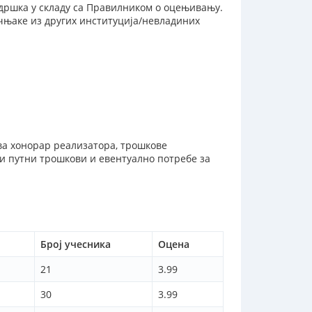
одршка у складу са Правилником о оцењивању.
учњаке из других институција/невладиних
рива хонорар реализатора, трошкове
и путни трошкови и евентуално потребе за
Број учесника
Оцена
21
3.99
30
3.99