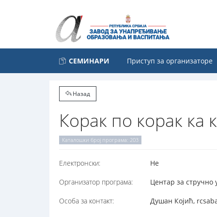
СЕМИНАРИ
Приступ за организаторе
Назад
Корак по корак ка
Каталошки број програма: 203
Електронски:
Не
Организатор програма:
Центар за стручно 
Особа за контакт:
Душан Којић, rcsab