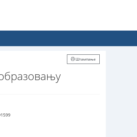
Штампање
 образовању
91599