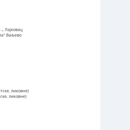
 „ Лајковац
ла“ Ваљево
тске, ликовне)
ске, ликовне)