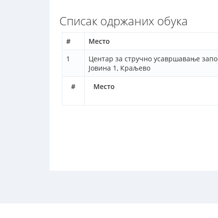
Списак одржаних обука
#
Место
1
Центар за стручно усавршавање запо
Јовина 1, Краљево
#
Место
© Завод за унапређивање образовања и васпитања -
По