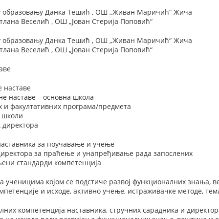
у образовању Данка Тешић , ОШ „Живан Маричић“ Жича
лана Веселић , ОШ „Јован Стерија Поповић“
у образовању Данка Тешић , ОШ „Живан Маричић“ Жича
лана Веселић , ОШ „Јован Стерија Поповић“
аве
е наставе
не наставе – основна школа
х и факултативних програма/предмета
у школи
 директора
наставника за поучавање и учење
 директора за праћење и унапређивање рада запослених
вљени стандарди компетенција
а ученицима којом се подстиче развој функционалних знања, в
мпетенције и исходе, активно учење, истраживачке методе, тема
лних компетенција наставника, стручних сарадника и директор