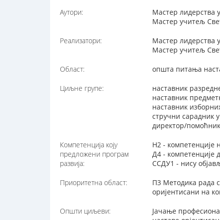
Аутори:
Мастер лидерства 
Мастер учитељ Свет
Реализатори:
Мастер лидерства 
Мастер учитељ Свет
Област:
општа питања наст
Циљне групе:
наставник разредн
наставник предмет
наставник изборни
стручни сарадник 
директор/помоћник
Компетенција коју
Н2 - компетенције 
предложени програм
Д4 - компетенције
развија:
ССДУ1 - нису обја
Приоритетна област:
П3 Методика рада с
оријентисани на ко
Општи циљеви:
Jачање професиона