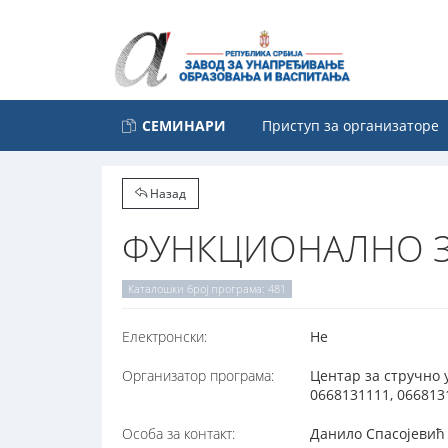
СЕМИНАРИ
Приступ за организаторе
Назад
ФУНКЦИОНАЛНО ЗНА
Каталошки број програма: 481
Електронски:
Не
Организатор програма:
Центар за стручно 
0668131111, 066813
Особа за контакт:
Данило Спасојевић 