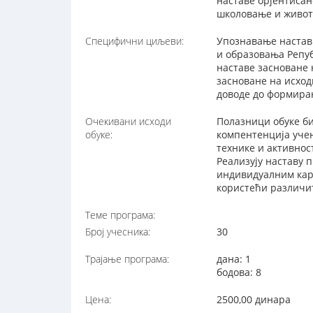
наставе орјентисан
школовање и живот
Специфични циљеви:
Упознавање настав
и образовања Репу
наставе засноване
засноване на исход
доводе до формира
Очекивани исходи
Полазници обуке би
обуке:
компентенција учен
технике и активнос
Реализују наставу 
индивидуалним кара
користећи различит
Теме програма:
Број учесника:
30
Трајање програма:
дана: 1
бодова: 8
Цена:
2500,00 динара