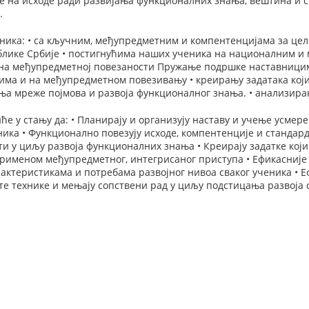
е на исходе ради развијања функционалних знања, вештина и 
.
ника: • са кључним, међупредметним и компентенцијама за цел
блике Србије • постигнућима наших ученика на националним и
 на међупредметној повезаности Пружање подршке наставницим
има и на међупредметном повезивању • креирању задатака који
ња мреже појмова и развоја функционалног знања. • анализира
ће у стању да: • Планирају и организују наставу и учење усмер
ика • Функционално повезују исходе, компентенције и стандард
ти у циљу развоја функционалних знања • Креирају задатке који
применом међупредметног, интегрисаног приступа • Ефикасније
ктеристикама и потребама развојног нивоа сваког ученика • Е
е технике и мењају сопствени рад у циљу подстицања развоја 