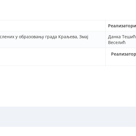
Реализатори
слених у образовању града Краљева, Змај
Данка Тешић
Веселић
Реализато
литика приватности
-
Услови коришћења