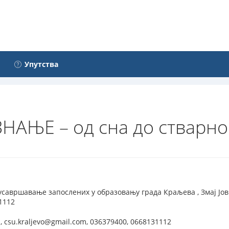
Упутства
ЊЕ – од сна до стварно
усавршавање запослених у образовању града Краљева , Змај Јови
1112
, csu.kraljevo@gmail.com, 036379400, 0668131112