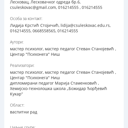
Лесковац, Лесковачког одреда бр.6,
csuleskovac@gmail.com, 016214555 , 016214555
Особа за контакт:
Лидија Крстић Стојичић, lidija@csuleskovac.edu.rs,
016214555, 0668558565, 016214555
Аутори:
мастер психолог, мастер педагог Стеван Станојевић ,
Центар "Психонега" Ниш
Реализатори:
мастер психолог, мастер педагог Стеван Станојевић ,
Центар "Психонега" Ниш
дипломирани педагог Марија Стаменковић ,
Хемијско-технолошка школа „Божидар Ђорђевић
Кукар“
Област:
васпитни рад
Циљне групе: