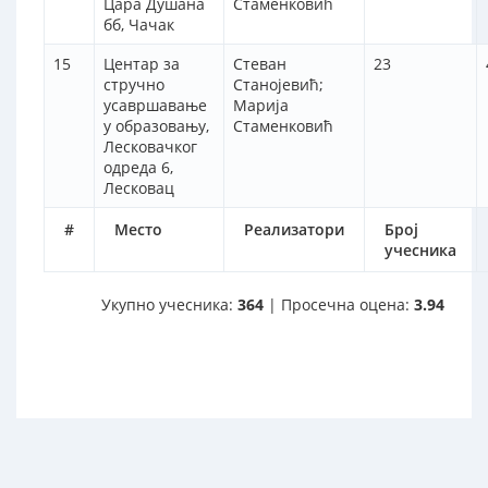
Цара Душана
Стаменковић
бб, Чачак
15
Центар за
Стеван
23
стручно
Станојевић;
усавршавање
Марија
у образовању,
Стаменковић
Лесковачког
одреда 6,
Лесковац
#
Место
Реализатори
Број
учесника
Укупно учесника:
364
| Просечна оцена:
3.94