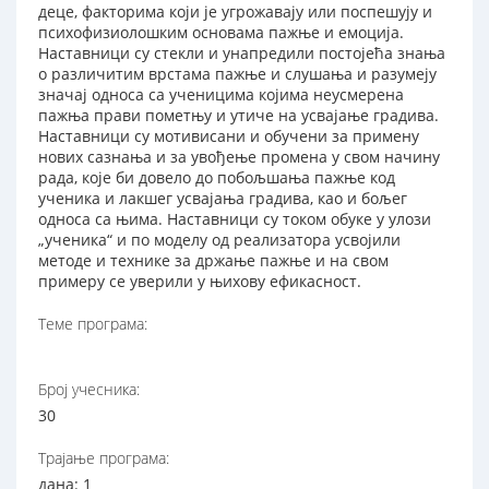
деце, факторима који је угрожавају или поспешују и
психофизиолошким основама пажње и емоција.
Наставници су стекли и унапредили постојећа знања
о различитим врстама пажње и слушања и разумеју
значај односа са ученицима којима неусмерена
пажња прави пометњу и утиче на усвајање градива.
Наставници су мотивисани и обучени за примену
нових сазнања и за увођење промена у свом начину
рада, које би довело до побољшања пажње код
ученика и лакшег усвајања градива, као и бољег
односа са њима. Наставници су током обуке у улози
„ученика“ и по моделу од реализатора усвојили
методе и технике за држање пажње и на свом
примеру се уверили у њихову ефикасност.
Теме програма:
Број учесника:
30
Трајање програма:
дана: 1