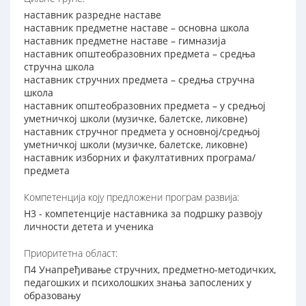
наставник разредне наставе
наставник предметне наставе – основна школа
наставник предметне наставе – гимназија
наставник општеобразовних предмета – средња
стручна школа
наставник стручних предмета – средња стручна
школа
наставник општеобразовних предмета – у средњој
уметничкој школи (музичке, балетске, ликовне)
наставник стручног предмета у основној/средњој
уметничкој школи (музичке, балетске, ликовне)
наставник изборних и факултативних програма/
предмета
Компетенција коју предложени програм развија:
Н3 - компетенције наставника за подршку развоју
личности детета и ученика
Приоритетна област:
П4 Унапређивање стручних, предметно-методичких,
педагошких и психолошких знања запослених у
образовању