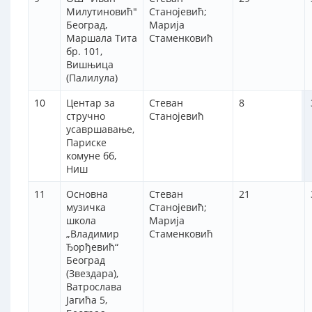
Милутиновић"
Станојевић;
Београд,
Марија
Маршала Тита
Стаменковић
бр. 101,
Вишњица
(Палилула)
10
Центар за
Стеван
8
стручно
Станојевић
усавршавање,
Париске
комуне бб,
Ниш
11
Основна
Стеван
21
музичка
Станојевић;
школа
Марија
„Владимир
Стаменковић
Ђорђевић“
Београд
(Звездара),
Ватрослава
Јагића 5,