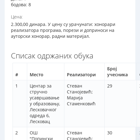
бодова: 8
Цена:
2.300,00 динара. У цену су урачунати: хонорари
реализатора програма, порези и доприноси на
ауторски хонорар, радни материјал.
Списак одржаних обука
Број
#
Место
Реализатори
учесника
1
Центар за
Стеван
29
стручно
Станојевић;
усавршавање
Марија
у образовању,
Стаменковић
Лесковачког
одреда 6,
Лесковац
2
ОШ
Стеван
30
"Попински
Станојевић;