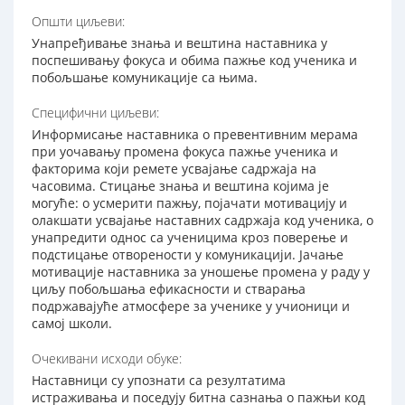
Општи циљеви:
Унапређивање знања и вештина наставника у
поспешивању фокуса и обима пажње код ученика и
побољшање комуникације са њима.
Специфични циљеви:
Информисање наставника о превентивним мерама
при уочавању промена фокуса пажње ученика и
факторима који ремете усвајање садржаја на
часовима. Стицање знања и вештина којима је
могуће: o усмерити пажњу, појачати мотивацију и
олакшати усвајање наставних садржаја код ученика, o
унапредити однос са ученицима кроз поверење и
подстицање отворености у комуникацији. Јачање
мотивације наставника за уношење промена у раду у
циљу побољшања ефикасности и стварања
подржавајуће атмосфере за ученике у учионици и
самој школи.
Очекивани исходи обуке:
Наставници су упознати са резултатима
истраживања и поседују битна сазнања о пажњи код