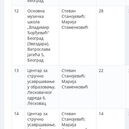
Београд
12
Основна
Стеван
28
музичка
Станојевић;
школа
Марија
„Владимир
Стаменковић
Ђорђевић“
Београд
(Звездара),
Ватрослава
Јагића 5,
Београд
13
Центар за
Стеван
22
стручно
Станојевић;
усавршавање
Марија
у образовању,
Стаменковић
Лесковачког
одреда 6,
Лесковац
14
Центар за
Стеван
14
стручно
Станојевић;
усавршавање,
Марија