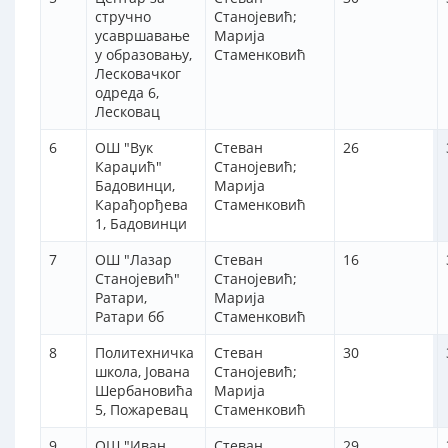
стручно
Станојевић;
усавршавање
Марија
у образовању,
Стаменковић
Лесковачког
одреда 6,
Лесковац
6
ОШ "Вук
Стеван
26
Караџић"
Станојевић;
Бадовинци,
Марија
Карађорђева
Стаменковић
1, Бадовинци
7
ОШ "Лазар
Стеван
16
Станојевић"
Станојевић;
Ратари,
Марија
Ратари бб
Стаменковић
8
Политехничка
Стеван
30
школа, Јована
Станојевић;
Шербановића
Марија
5, Пожаревац
Стаменковић
9
ОШ "Иван
Стеван
29