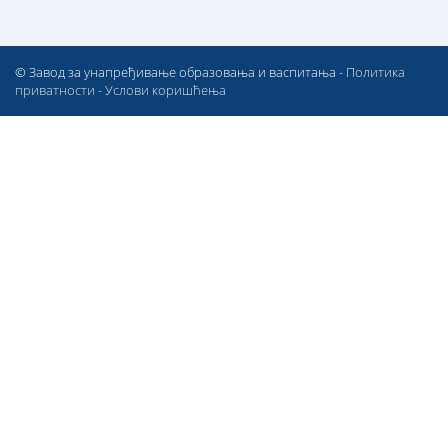
© Завод за унапређивање образовања и васпитања -
Политика
приватности
-
Услови коришћења