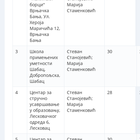
борци"
Марија
Врњачка
Стаменковић
Бања, Ул.
Хероја
Маричића 12,
Врњачка
Бања
3
Школа
Стеван
30
примењених
Станојевић;
уметности
Марија
Шабац,
Стаменковић
Добропољска,
Шабац
4
Центар за
Стеван
28
стручно
Станојевић;
усавршавање
Марија
у образовању,
Стаменковић
Лесковачког
одреда 6,
Лесковац
5
Центар за
Стеван
30