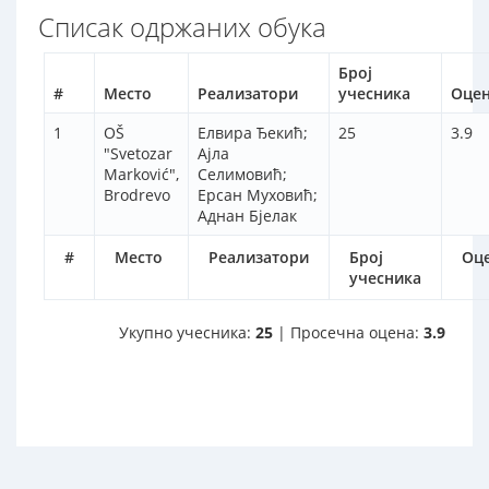
Списак одржаних обука
Број
#
Место
Реализатори
учесника
Оце
1
OŠ
Елвира Ђекић;
25
3.9
"Svetozar
Ајла
Marković",
Селимовић;
Brodrevo
Ерсан Муховић;
Аднан Бјелак
#
Место
Реализатори
Број
Оц
учесника
Укупно учесника:
25
| Просечна оцена:
3.9