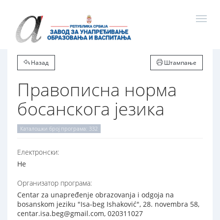
Назад
Штампање
Правописна норма
босанскога језика
Каталошки број програма: 332
Електронски:
Не
Организатор програма:
Centar za unapređenje obrazovanja i odgoja na
bosanskom jeziku "Isa-beg Ishaković", 28. novembra 58,
centar.isa.beg@gmail.com, 020311027