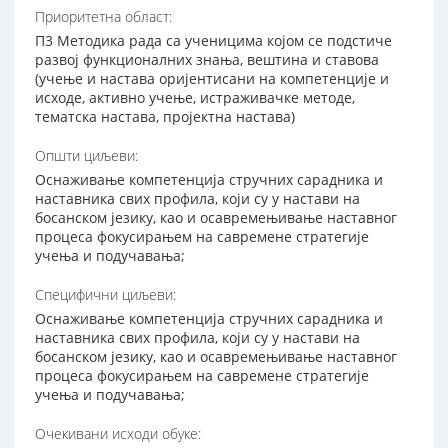
Приоритетна област:
П3 Методика рада са ученицима којом се подстиче
развој функционалних знања, вештина и ставова
(учење и настава оријентисани на компетенције и
исходе, активно учење, истраживачке методе,
тематска настава, пројектна настава)
Општи циљеви:
Оснаживање компетенција стручних сарадника и
наставника свих профила, који су у настави на
босанском језику, као и осавремењивање наставног
процеса фокусирањем на савремене стратегије
учења и подучавања;
Специфични циљеви:
Оснаживање компетенција стручних сарадника и
наставника свих профила, који су у настави на
босанском језику, као и осавремењивање наставног
процеса фокусирањем на савремене стратегије
учења и подучавања;
Очекивани исходи обуке: