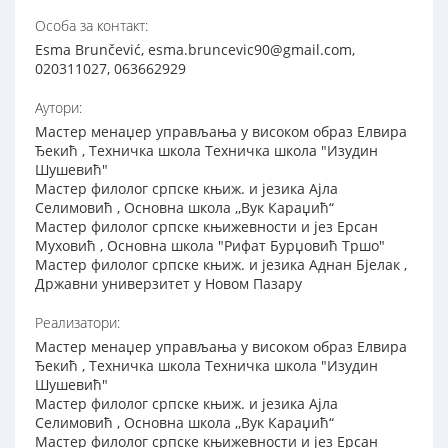
Особа за контакт:
Esma Brunčević, esma.bruncevic90@gmail.com,
020311027, 063662929
Аутори:
Мастер менаџер управљања у високом образ Елвира
Ђекић , Техничка школа Техничка школа "Изудин
Шушевић"
Мастер филолог српске књиж. и језика Ајла
Селимовић , Основна школа ,,Вук Караџић“
Мастер филолог српске књижевности и јез Ерсан
Муховић , Основна школа "Рифат Бурџовић Тршо"
Мастер филолог српске књиж. и језика Аднан Бјелак ,
Државни универзитет у Новом Пазару
Реализатори:
Мастер менаџер управљања у високом образ Елвира
Ђекић , Техничка школа Техничка школа "Изудин
Шушевић"
Мастер филолог српске књиж. и језика Ајла
Селимовић , Основна школа ,,Вук Караџић“
Мастер филолог српске књижевности и јез Ерсан