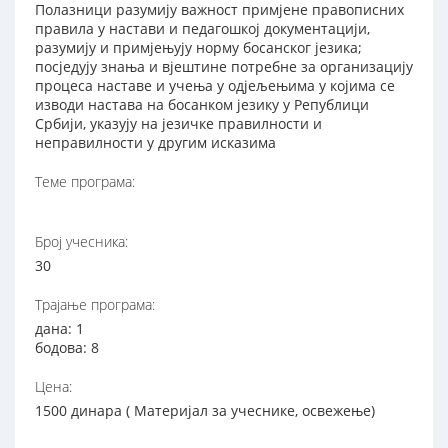
Полазници разумију важност примјене правописних
правила у настави и педагошкој документацији,
разумију и примјењују норму босанског језика;
посједују знања и вјештине потребне за организацију
процеса наставе и учења у одјељењима у којима се
изводи настава на босанком језику у Републици
Србији, указују на језичке правилности и
неправилности у другим исказима
Теме програма:
Број учесника:
30
Трајање програма:
дана: 1
бодова: 8
Цена:
1500 динара ( Материјал за учеснике, освежење)