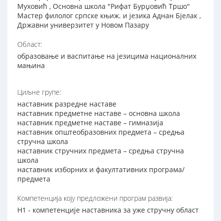
Муховић , Основна школа "Рифат Бурџовић Тршо"
Мастер филолог српске књиж. и језика Аднан Бјелак ,
Државни универзитет у Новом Пазару
Област:
образовање и васпитање на језицима националних
мањина
Циљне групе:
наставник разредне наставе
наставник предметне наставе – основна школа
наставник предметне наставе – гимназија
наставник општеобразовних предмета – средња
стручна школа
наставник стручних предмета – средња стручна
школа
наставник изборних и факултативних програма/
предмета
Компетенција коју предложени програм развија:
Н1 - компетенције наставника за уже стручну област