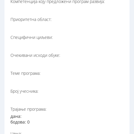
Компетенција коју предложени програм развија:
Приоритетна област:
Специфични циљеви:
Очекивани исходи обуке:
Теме програма:
Број учесника:
Трајање програма:
дана:
бодова: 0
Цена: