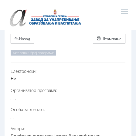
Назад
Штампање
Каталошки број програма:
Електронски:
Не
Организатор програма:
, , ,
Особа за контакт:
, ,
Аутори:
Професор енглеског језика;Валдорф педаг