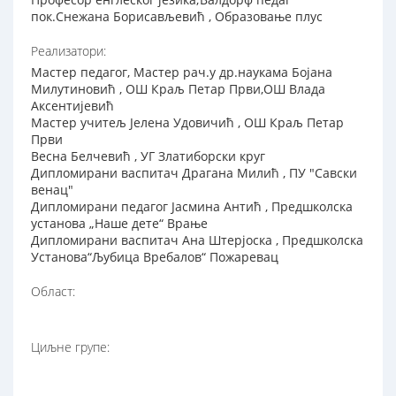
пок.Снежана Борисављевић , Образовање плус
Реализатори:
Мастер педагог, Мастер рач.у др.наукама Бојана
Милутиновић , ОШ Краљ Петар Први,ОШ Влада
Аксентијевић
Мастер учитељ Јелена Удовичић , ОШ Краљ Петар
Први
Весна Белчевић , УГ Златиборски круг
Дипломирани васпитач Драгана Милић , ПУ "Савски
венац"
Дипломирани педагог Јасмина Антић , Предшколска
установа „Наше дете“ Врање
Дипломирани васпитач Ана Штерјоска , Предшколска
Установа“Љубица Вребалов“ Пожаревац
Област:
Циљне групе: