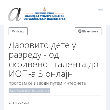
Назад
Штампање
Даровито дете у
разреду - од
скривеног талента до
ИОП-а 3 онлајн
програм се изводи путем Интернета
Каталошки број програма: 194
Електронски: