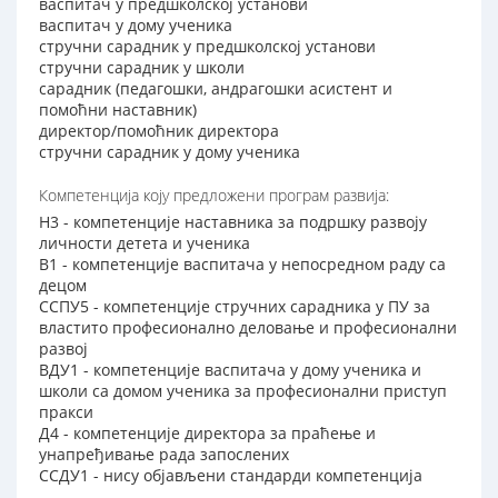
васпитач у предшколској установи
васпитач у дому ученика
стручни сарадник у предшколској установи
стручни сарадник у школи
сарадник (педагошки, андрагошки асистент и
помоћни наставник)
директор/помоћник директора
стручни сарадник у дому ученика
Компетенција коју предложени програм развија:
Н3 - компетенције наставника за подршку развоју
личности детета и ученика
В1 - компетенције васпитача у непосредном раду са
децом
ССПУ5 - компетенције стручних сарадника у ПУ за
властито професионално деловање и професионални
развој
ВДУ1 - компетенције васпитача у дому ученика и
школи са домом ученика за професионални приступ
пракси
Д4 - компетенције директора за праћење и
унапређивање рада запослених
ССДУ1 - нису објављени стандарди компетенција