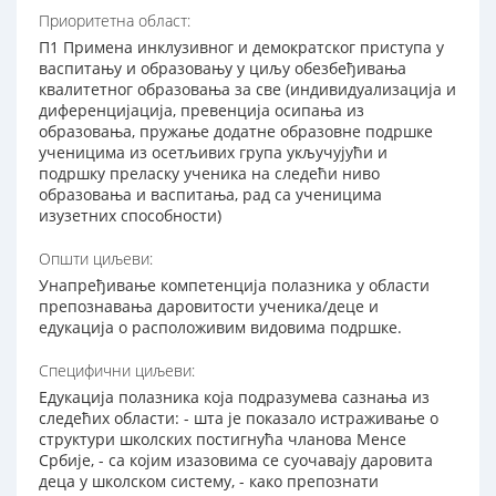
Приоритетна област:
П1 Примена инклузивног и демократског приступа у
васпитању и образовању у циљу обезбеђивања
квалитетног образовања за све (индивидуализација и
диференцијација, превенција осипања из
образовања, пружање додатне образовне подршке
ученицима из осетљивих група укључујући и
подршку преласку ученика на следећи ниво
образовања и васпитања, рад са ученицима
изузетних способности)
Општи циљеви:
Унапређивање компетенција полазника у области
препознавања даровитости ученика/деце и
едукација о расположивим видовима подршке.
Специфични циљеви:
Едукација полазника која подразумева сазнања из
следећих области: - шта је показало истраживање о
структури школских постигнућа чланова Менсе
Србије, - са којим изазовима се суочавају даровита
деца у школском систему, - како препознати