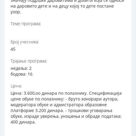
значају подршке даровитима и добити која се односи
на даровито дете и на децу којој то дете постане
узор.
Теме програма:
Број учесника:
45
Трајање програма:
недеља: 2
бодова: 16
Цена:
Цена: 3.600,оо динара по полазнику. Спецификација
цене обуке по полазнику: - бруто хонорари аутора,
модератора обуке и адмистратора образовне
платформе 3.200 динара. - трошкови уговарања
обуке, израде уверења, уношења и обраде података:
400 динара.