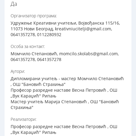
Да
Организатор програма:
Удружење Креативни учитељи, Војвођанска 115/16,
11073 Нови Београд, kreativniucitelji@gmail.com,
0641357278, 0112280932
Особа за контакт:
Момчило Степановић, momcilo.skolabs@gmail.com,
0641357278, 0641357278
Аутори:
Дипломирани учитељ - мастер Момчило Степановић
, ОШ "Бановић Страхиња"
Професор разредне наставе Весна Петровић , ОШ
„Вук Караџић" Рипањ
Мастер учитељ Марија Степановић , ОШ "Бановић
Страхиња"
Реализатори:
Професор разредне наставе Весна Петровић , ОШ
„Вук Караџић" Рипањ