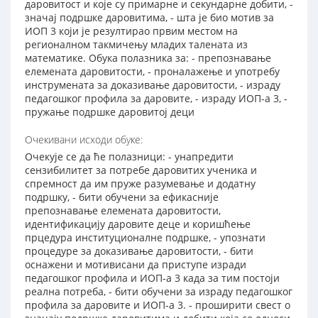
даровитост и које су примарне и секундарне добити, -
значај подршке даровитима, - шта је био мотив за
ИОП 3 који је резултирао првим местом на
регионалном такмичењу младих талената из
математике. Обука полазника за: - препознавање
елемената даровитости, - проналажење и употребу
инструмената за доказивање даровитости, - израду
педагошког профила за даровите, - израду ИОП-а 3, -
пружање подршке даровитој деци
Очекивани исходи обуке:
Очекује се да ће полазници: - унапредити
сензибилитет за потребе даровитих ученика и
спремност да им пруже разумевање и додатну
подршку, - бити обучени за ефикасније
препознавање елемената даровитости,
идентификацију даровите деце и коришћење
прцедура институционалне подршке, - упознати
процедуре за доказивање даровитости, - бити
оснажени и мотивисани да приступе изради
педагошког профила и ИОП-а 3 када за тим постоји
реална потреба, - бити обучени за израду педагошког
профила за даровите и ИОП-а 3. - проширити свест о