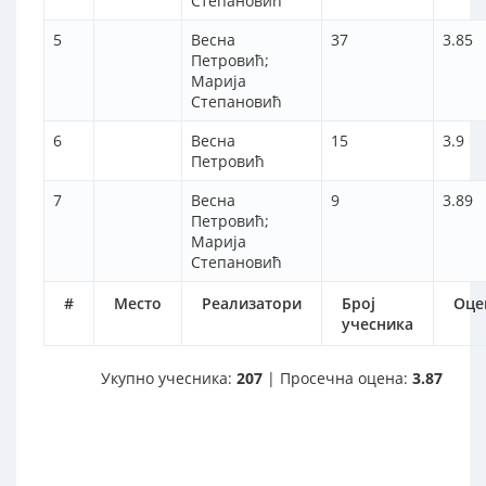
Степановић
5
Весна
37
3.85
Петровић;
Марија
Степановић
6
Весна
15
3.9
Петровић
7
Весна
9
3.89
Петровић;
Марија
Степановић
#
Место
Реализатори
Број
Оце
учесника
Укупно учесника:
207
| Просечна оцена:
3.87