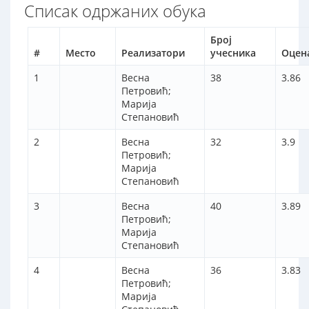
Списак одржаних обука
Број
#
Место
Реализатори
учесника
Оцен
1
Весна
38
3.86
Петровић;
Марија
Степановић
2
Весна
32
3.9
Петровић;
Марија
Степановић
3
Весна
40
3.89
Петровић;
Марија
Степановић
4
Весна
36
3.83
Петровић;
Марија