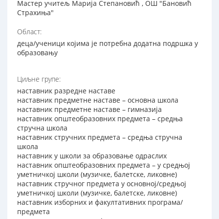
Мастер учитељ Марија Степановић , ОШ "Бановић
Страхиња"
Област:
деца/ученици којима је потребна додатна подршка у
образовању
Циљне групе:
наставник разредне наставе
наставник предметне наставе – основна школа
наставник предметне наставе – гимназија
наставник општеобразовних предмета – средња
стручна школа
наставник стручних предмета – средња стручна
школа
наставник у школи за образовање одраслих
наставник општеобразовних предмета – у средњој
уметничкој школи (музичке, балетске, ликовне)
наставник стручног предмета у основној/средњој
уметничкој школи (музичке, балетске, ликовне)
наставник изборних и факултативних програма/
предмета