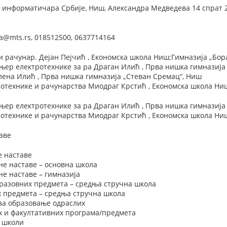
информатичара Србије, Ниш, Александра Медведева 14 спрат 2 к
ca@mts.rs, 018512500, 0637714164
 и рачунар. Дејан Пејчић , Економска школа Ниш;Гимназија „Бо
ер електротехнике за ра Драган Илић , Прва нишка гимназија
лена Илић , Прва нишка гимназија „Стеван Сремац“, Ниш
ротехнике и рачунарства Миодраг Крстић , Економска школа Ни
ер електротехнике за ра Драган Илић , Прва нишка гимназија
ротехнике и рачунарства Миодраг Крстић , Економска школа Ни
аве
е наставе
не наставе – основна школа
е наставе – гимназија
разовних предмета – средња стручна школа
х предмета – средња стручна школа
 за образовање одраслих
х и факултативних програма/предмета
у школи