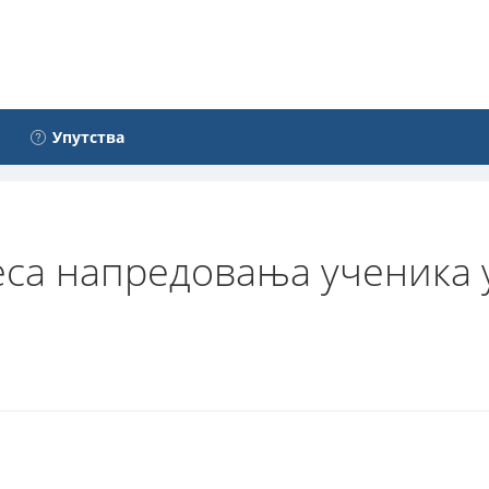
Упутства
са напредовања ученика у