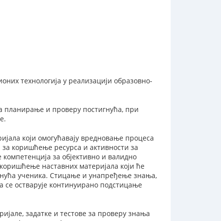
них технологија у реализацији образовно-
а планирање и проверу постигнућа, при
е.
ијала који омогућавају вредновање процеса
 за коришћење ресурса и активности за
 компетенција за објективно и валидно
 коришћење наставних материјала који ће
гнућа ученика. Стицање и унапређење знања,
а се остварује континуирано подстицање
ијале, задатке и тестове за проверу знања