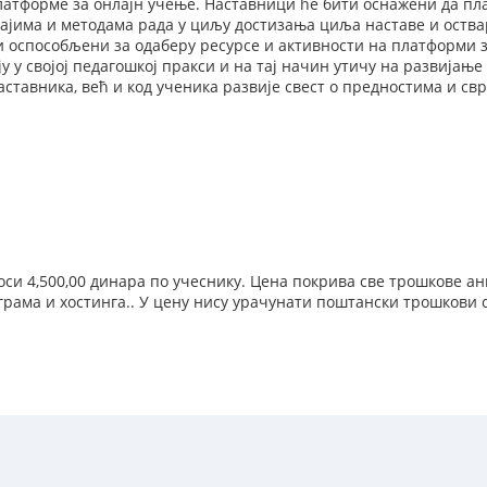
латформе за онлајн учење. Наставници ће бити оснажени да пла
ајима и методама рада у циљу достизања циља наставе и оства
 оспособљени за одаберу ресурсе и активности на платформи з
ју у својој педагошкој пракси и на тај начин утичу на развијањ
наставника, већ и код ученика развије свест о предностима и с
си 4,500,00 динара по учеснику. Цена покрива све трошкове а
грама и хостинга.. У цену нису урачунати поштански трошкови