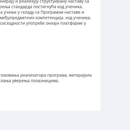
нирају и реализују структуирану наставу са
рења стандарда постигнућа код ученика.
а учење у складу са Програмом наставе и
е међупредметних компетенција. код ученика.
врсисходности употребе онлајн платформе у
нгажовања реализатора програма, материјала
 слања уверења полазницима.