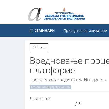
СЕМИНАРИ
Приступ за организаторе
Назад
Вредновање проце
платформе
програм се изводи путем Интернета
Каталошки број програма: 446
Електронски:
Да