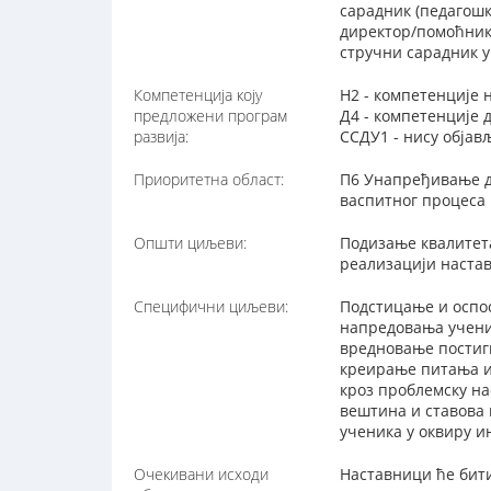
сарадник (педагошк
директор/помоћник
стручни сарадник у
Компетенција коју
Н2 - компетенције 
предложени програм
Д4 - компетенције
развија:
ССДУ1 - нису обја
Приоритетна област:
П6 Унапређивање д
васпитног процеса
Општи циљеви:
Подизање квалитет
реализацији наста
Специфични циљеви:
Подстицање и оспо
напредовања учени
вредновање постигн
креирање питања и 
кроз проблемску н
вештина и ставова 
ученика у оквиру и
Очекивани исходи
Наставници ће бити