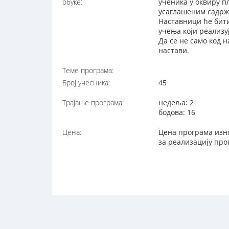
обуке:
ученика у оквиру п
усаглашеним садрж
Наставници ће бити
учења који реализу
Да се не само код 
настави.
Теме програма:
Број учесника:
45
Трајање програма:
недеља: 2
бодова: 16
Цена:
Цена програма изно
за реализацију про