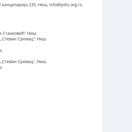
анцеларија 235, Ниш, info@pdis.org.rs,
ра Станковић“ Ниш
 „Стеван Сремац“, Ниш
ш
 „Стеван Сремац“, Ниш
ш