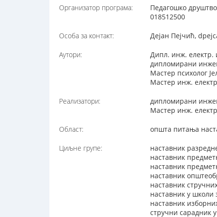
Организатор програма:
Педагошко друштво 
018512500
Особа за контакт:
Дејан Пејчић, dpej
Аутори:
Дипл. инж. електр.
дипломирани инжењ
Мастер психолог Је
Мастер инж. елект
Реализатори:
дипломирани инжењ
Мастер инж. елект
Област:
општа питања наст
Циљне групе:
наставник разредн
наставник предмет
наставник предметн
наставник општеоб
наставник стручни
наставник у школи
наставник изборни
стручни сарадник 