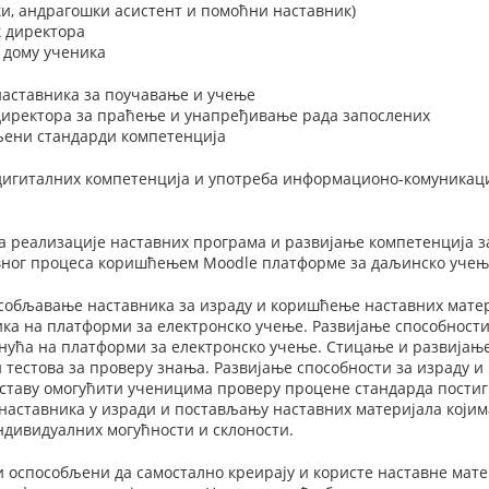
и, андрагошки асистент и помоћни наставник)
 директора
 дому ученика
наставника за поучавање и учење
 директора за праћење и унапређивање рада запослених
вљени стандарди компетенција
игиталних компетенција и употреба информационо-комуникацио
а реализације наставних програма и развијање компетенција з
вног процеса коришћењем Moodle платформе за даљинско учењ
собљавање наставника за израду и коришћење наставних матер
ка на платформи за електронско учење. Развијање способности
ућа на платформи за електронско учење. Стицање и развијање
тестова за проверу знања. Развијање способности за израду и
аставу омогућити ученицима проверу процене стандарда пости
наставника у изради и постављању наставних материјала којим
ндивидуалних могућности и склоности.
 оспособљени да самостално креирају и користе наставне матер