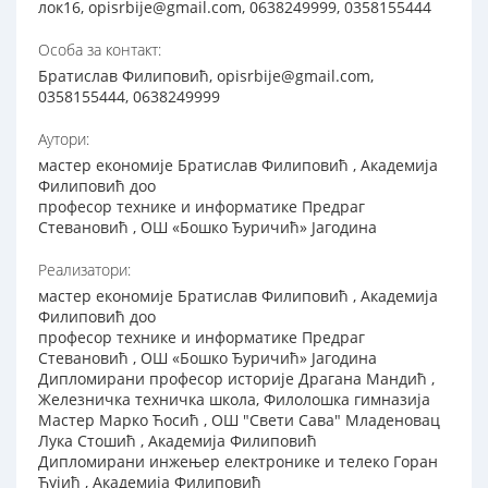
лок16, opisrbije@gmail.com, 0638249999, 0358155444
Особа за контакт:
Братислав Филиповић, opisrbije@gmail.com,
0358155444, 0638249999
Аутори:
мастер економије Братислав Филиповић , Академија
Филиповић доо
професор технике и информатике Предраг
Стевановић , ОШ «Бошко Ђуричић» Јагодина
Реализатори:
мастер економије Братислав Филиповић , Академија
Филиповић доо
професор технике и информатике Предраг
Стевановић , ОШ «Бошко Ђуричић» Јагодина
Дипломирани професор историје Драгана Мандић ,
Железничка техничка школа, Филолошка гимназија
Мастер Марко Ћосић , ОШ "Свети Сава" Младеновац
Лука Стошић , Академија Филиповић
Дипломирани инжењер електронике и телеко Горан
Ћујић , Академија Филиповић