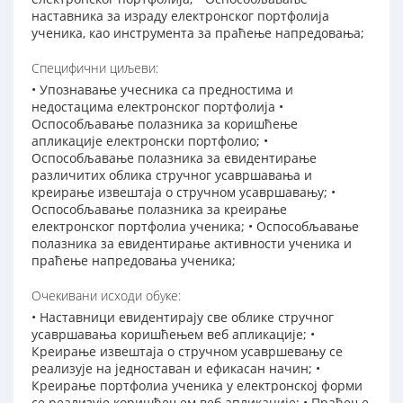
наставника за израду електронског портфолија
ученика, као инструмента за праћење напредовања;
Специфични циљеви:
• Упознавање учесника са предностима и
недостацима електронског портфолија •
Оспособљавање полазника за коришћење
апликације електронски портфолио; •
Оспособљавање полазника за евидентирање
различитих облика стручног усавршавања и
креирање извештаја о стручном усавршавању; •
Оспособљавање полазника за креирање
електронског портфолиа ученика; • Оспособљавање
полазника за евидентирање активности ученика и
праћење напредовања ученика;
Очекивани исходи обуке:
• Наставници евидентирају све облике стручног
усавршавања коришћењем веб апликације; •
Креирање извештаја о стручном усавршевању се
реализује на једноставан и ефикасан начин; •
Креирање портфолиа ученика у електронској форми
се реализује коришћењем веб апликације; • Праћење