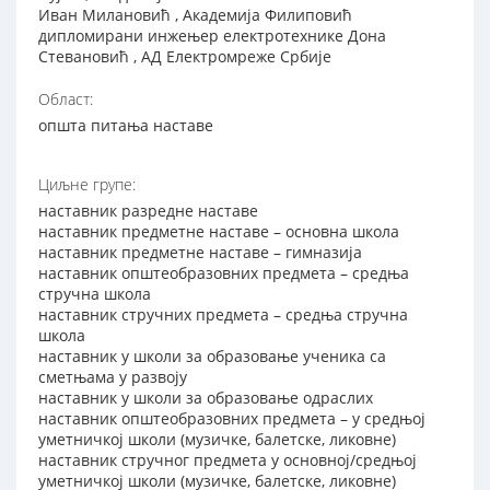
Иван Милановић , Академија Филиповић
дипломирани инжењер електротехнике Дона
Стевановић , АД Електромреже Србије
Област:
општа питања наставе
Циљне групе:
наставник разредне наставе
наставник предметне наставе – основна школа
наставник предметне наставе – гимназија
наставник општеобразовних предмета – средња
стручна школа
наставник стручних предмета – средња стручна
школа
наставник у школи за образовање ученика са
сметњама у развоју
наставник у школи за образовање одраслих
наставник општеобразовних предмета – у средњој
уметничкој школи (музичке, балетске, ликовне)
наставник стручног предмета у основној/средњој
уметничкој школи (музичке, балетске, ликовне)