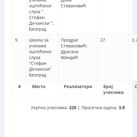
оштећеног
Стевановић
слуха "
Стефан
Дечански ",
Београд
9
Школа за
Предраг
27
3.
ученике
Стевановић;
оштећеног
Драгана
слуха
Мандић
"Стефан
Дечански"
Београд
#
Место
Реализатори
Број
учесника
Укупно учесника:
225
| Просечна оцена:
3.9