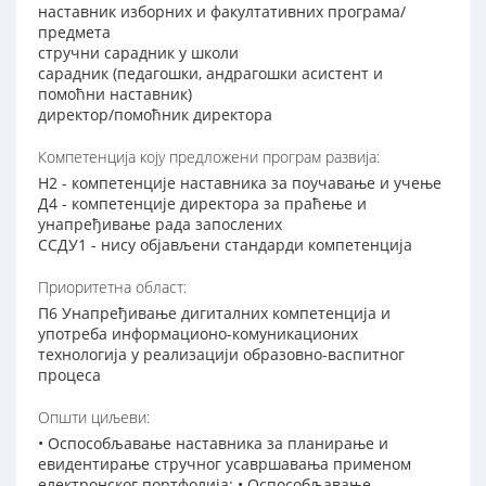
наставник изборних и факултативних програма/
предмета
стручни сарадник у школи
сарадник (педагошки, андрагошки асистент и
помоћни наставник)
директор/помоћник директора
Компетенција коју предложени програм развија:
Н2 - компетенције наставника за поучавање и учење
Д4 - компетенције директора за праћење и
унапређивање рада запослених
ССДУ1 - нису објављени стандарди компетенција
Приоритетна област:
П6 Унапређивање дигиталних компетенција и
употреба информационо-комуникационих
технологија у реализацији образовно-васпитног
процеса
Општи циљеви:
• Оспособљавање наставника за планирање и
евидентирање стручног усавршавања применом
електронског портфолија; • Оспособљавање