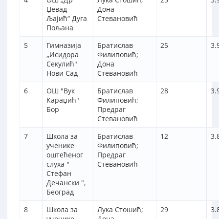
Џевад
Дона
Љајић“ Дуга
Стевановић
Пољана
5
Гимназија
Братислав
25
3.
,,Исидора
Филиповић;
Секулић"
Дона
Нови Сад
Стевановић
6
ОШ "Вук
Братислав
28
3.
Караџић"
Филиповић;
Бор
Предраг
Стевановић
7
Школа за
Братислав
12
3.
ученике
Филиповић;
оштећеног
Предраг
слуха "
Стевановић
Стефан
Дечански ",
Београд
8
Школа за
Лука Стошић;
29
3.
ученике
Дона