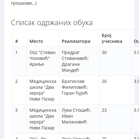
трошкови…)
Списак одржаних обука
Број
#
Место
Реализатори
учесника
О
1
ОШ "Стеван
Предраг
30
3.
Чоловић"
Стевановић;
Ариље
Драгана
Мандић
2
Медицинска
Братислав
26
3.
школа "Два
Филиповић;
хероја"
Горан Ћујић
Нови Пазар
3
Медицинска
Лука Стошић;
23
3.
школа "Два
Иван
хероја"
Милановић
Нови Пазар
4
ОШ „Др
Лука Стошић;
25
3.