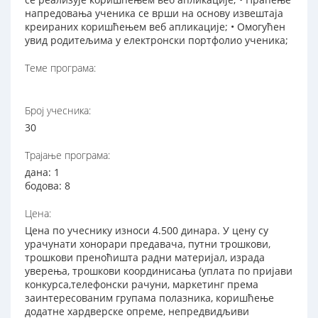
напредовања ученика се врши на основу извештаја
креираних коришћењем веб апликације; • Омогућен
увид родитељима у електронски портфолио ученика;
Теме програма:
Број учесника:
30
Трајање програма:
дана: 1
бодова: 8
Цена:
Цена по учеснику износи 4.500 динара. У цену су
урачунати хонорари предавача, путни трошкови,
трошкови преноћишта радни материјал, израда
уверења, трошкови координисања (уплата по пријави
конкурса,телефонски рачуни, маркетинг према
заинтересованим групама полазника, коришћење
додатне хардверске опреме, непредвидљиви