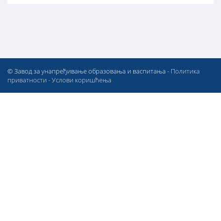
© Завод за унапређивање образовања и васпитања -
Политика
приватности
-
Услови коришћења