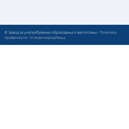
© Завод за унапређивање образовања и васпитања -
Политика
приватности
-
Услови коришћења