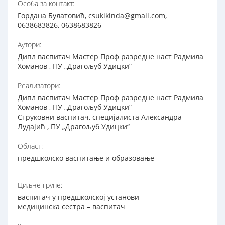
Особа за контакт:
Гордана Булатовић, csukikinda@gmail.com,
0638683826, 0638683826
Аутори:
Дипл васпитач Мастер Проф разредне наст Радмила
Хоманов , ПУ „Драгољуб Удицки“
Реализатори:
Дипл васпитач Мастер Проф разредне наст Радмила
Хоманов , ПУ „Драгољуб Удицки“
Струковни васпитач, специјалиста Александра
Лудајић , ПУ „Драгољуб Удицки“
Област:
предшколско васпитање и образовање
Циљне групе:
васпитач у предшколској установи
медицинска сестра – васпитач