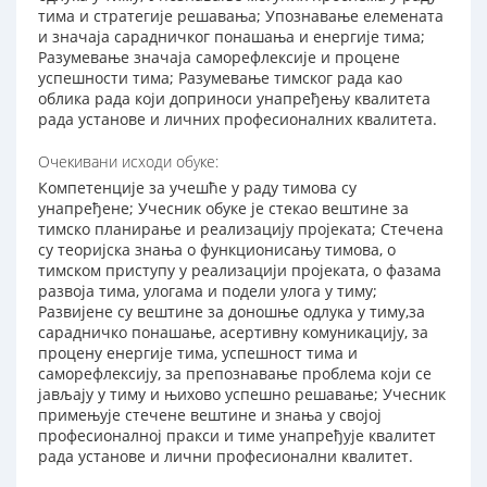
тима и стратегије решавања; Упознавање елемената
и значаја сарадничког понашања и енергије тима;
Разумевање значаја саморефлексије и процене
успешности тима; Разумевање тимског рада као
облика рада који доприноси унапређењу квалитета
рада установе и личних професионалних квалитета.
Очекивани исходи обуке:
Компетенције за учешће у раду тимова су
унапређене; Учесник обуке је стекао вештине за
тимско планирање и реализацију пројеката; Стечена
су теоријска знања о функционисању тимова, о
тимском приступу у реализацији пројеката, о фазама
развоја тима, улогама и подели улога у тиму;
Развијене су вештине за доношње одлука у тиму,за
сарадничко понашање, асертивну комуникацију, за
процену енергије тима, успешност тима и
саморефлексију, за препознавање проблема који се
јављају у тиму и њихово успешно решавање; Учесник
примењује стечене вештине и знања у својој
професионалној пракси и тиме унапређује квалитет
рада установе и лични професионални квалитет.