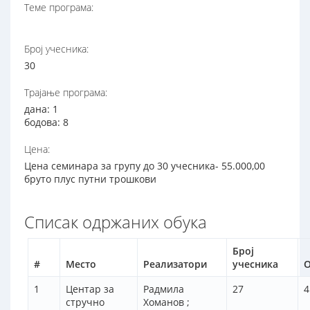
Теме програма:
Број учесника:
30
Трајање програма:
дана: 1
бодова: 8
Цена:
Цена семинара за групу до 30 учесника- 55.000,00
бруто плус путни трошкови
Списак одржаних обука
Број
#
Место
Реализатори
учесника
О
1
Центар за
Радмила
27
4
стручно
Хоманов ;