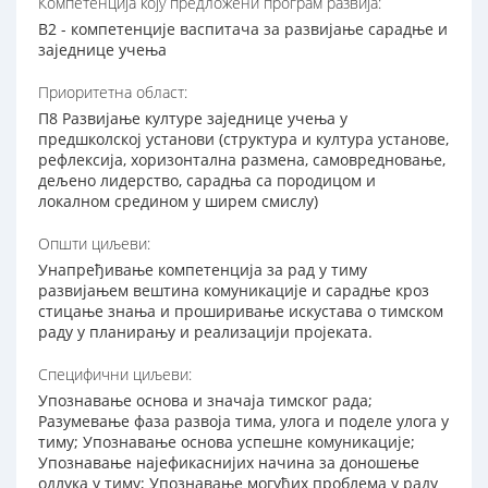
Компетенција коју предложени програм развија:
В2 - компетенције васпитача за развијање сарадње и
заједнице учења
Приоритетна област:
П8 Развијање културе заједнице учења у
предшколској установи (структура и култура установе,
рефлексија, хоризонтална размена, самовредновање,
дељено лидерство, сарадња са породицом и
локалном средином у ширем смислу)
Општи циљеви:
Унапређивање компетенција за рад у тиму
развијањем вештина комуникације и сарадње кроз
стицање знања и проширивање искустава о тимском
раду у планирању и реализацији пројеката.
Специфични циљеви:
Упознавање основа и значаја тимског рада;
Разумевање фаза развоја тима, улога и поделе улога у
тиму; Упознавање основа успешне комуникације;
Упознавање најефикаснијих начина за доношење
одлука у тиму; Упознавање могућих проблема у раду