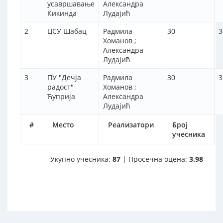
усавршавање
Александра
Кикинда
Лудајић
2
ЦСУ Шабац
Радмила
30
3
Хоманов ;
Александра
Лудајић
3
ПУ "Дечја
Радмила
30
3
радост"
Хоманов ;
Ћуприја
Александра
Лудајић
#
Место
Реализатори
Број
учесника
Укупно учесника:
87
| Просечна оцена:
3.98