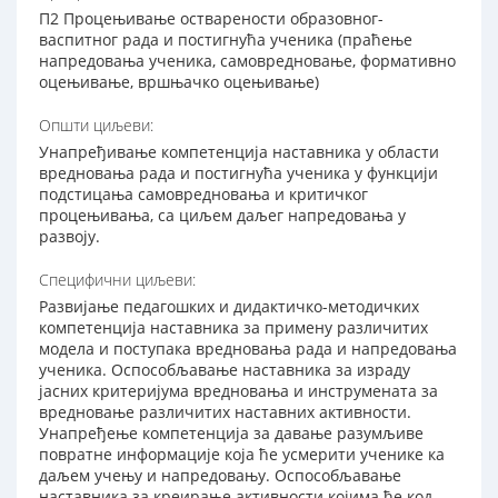
П2 Процењивање остварености образовног-
васпитног рада и постигнућа ученика (праћење
напредовања ученика, самовредновање, формативно
оцењивање, вршњачко оцењивање)
Општи циљеви:
Унапређивање компетенција наставника у области
вредновања рада и постигнућа ученика у функцији
подстицања самовредновања и критичког
процењивања, са циљем даљег напредовања у
развоју.
Специфични циљеви:
Развијање педагошких и дидактичко-методичких
компетенција наставника за примену различитих
модела и поступака вредновања рада и напредовања
ученика. Оспособљавање наставника за израду
јасних критеријума вредновања и инструмената за
вредновање различитих наставних активности.
Унапређење компетенција за давање разумљиве
повратне информације која ће усмерити ученике ка
даљем учењу и напредовању. Оспособљавање
наставника за креирање активности којима ће код