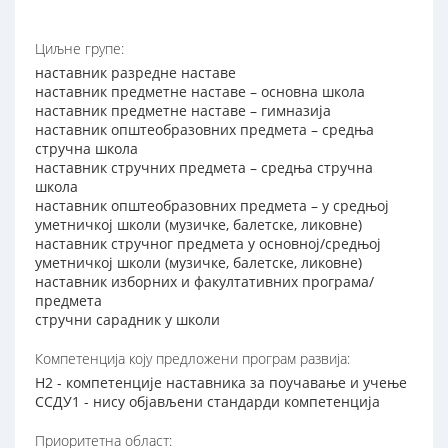
Циљне групе:
наставник разредне наставе
наставник предметне наставе – основна школа
наставник предметне наставе – гимназија
наставник општеобразовних предмета – средња
стручна школа
наставник стручних предмета – средња стручна
школа
наставник општеобразовних предмета – у средњој
уметничкој школи (музичке, балетске, ликовне)
наставник стручног предмета у основној/средњој
уметничкој школи (музичке, балетске, ликовне)
наставник изборних и факултативних програма/
предмета
стручни сарадник у школи
Компетенција коју предложени програм развија:
Н2 - компетенције наставника за поучавање и учење
ССДУ1 - нису објављени стандарди компетенција
Приоритетна област: