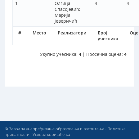
1
Олгица
4
4
Спасојевић;
Марија
Јеверичић
#
Место
Реализатори
Број
Оце
учесника
Укупно учесника:
4
| Просечна оцена:
4
© Завод за унапређивање образовања и васпитања -
Политика
приватности
-
Услови коришћења