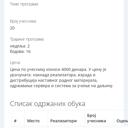
Теме програма:
Број учесника:
20
Трајање програма:
недеља: 2
бодова: 16
Цена:
Цена по учеснику износи 4000 динара. У цену је
урачуната: накнада реализатора, израда и
дистрибуција наставног радног материјала,
одржавање сервера и система за учење на даљину.
Списак одржаних обука
Број
#
Место
Реализатори
учесника
Оцен