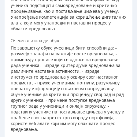
ученика подстицати самовредновање и критичко
процењивање, као и постављање циљева у учењу.
Унапређење компетенција за коришћење дигиталних
алата који могу унапредити наставни процес у
области вредновања.
Очекивани исходи обуке:
По завршетку обуке учесници бити способни да: -
разумеју значај и најважније врсте вредновања, -
примењују прописе који се односе на вредновање
рада ученика, - израде критеријуме вредновања за
различите наставне активности, - израде
инструменте вредновања у оквиру свог наставног
предмета , - пруже ученицима потпуну, разумљиву
повратну информацију о њиховом напредовању -
обуче ученике да критички процењују свој рад и рад
других ученика, - примене поступке вредновања
групног рада у учионици и онлајн окружењу, -
подстакну ученике на постављање циљева у учењу и
праћење свог напретка кроз израду портфолија, -
користе веб алате који им могу олакшати процес
вредновања.