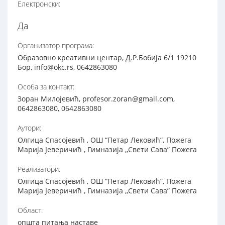
Електронски:
Да
Организатор програма:
Образовно креативни центар, Д.Р.Бобија 6/1 19210
Бор, info@okc.rs, 0642863080
Особа за контакт:
Зоран Милојевић, profesor.zoran@gmail.com,
0642863080, 0642863080
Аутори:
Олгица Спасојевић , ОШ “Петар Лековић”, Пожега
Марија Јеверичић , Гимназија ,,Свети Сава” Пожега
Реализатори:
Олгица Спасојевић , ОШ “Петар Лековић”, Пожега
Марија Јеверичић , Гимназија ,,Свети Сава” Пожега
Област:
општа питања наставе