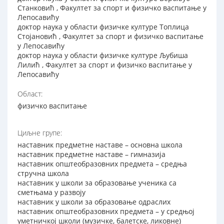
Станковић , Факултет за спорт и физичко васпитање у
Лепосавићу
доктор наука у области физичке културе Топлица
Стојановић , Факултет за спорт и физичко васпитање
у Лепосавићу
доктор наука у области физичке културе Љубиша
Лилић , Факултет за спорт и физичко васпитање у
Лепосавићу
Област:
физичко васпитање
Циљне групе:
наставник предметне наставе – основна школа
наставник предметне наставе – гимназија
наставник општеобразовних предмета – средња
стручна школа
наставник у школи за образовање ученика са
сметњама у развоју
наставник у школи за образовање одраслих
наставник општеобразовних предмета – у средњој
уметничкој школи (музичке, балетске, ликовне)