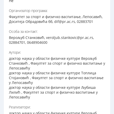
Не
Организатор програма:
Факултет за спорт и физичко васпитање, Лепосавић,
Доситеја Обрадовића бб, dif@pr.ac.rs, 02883701
Особа за контакт:
Верољуб Станковић, veroljub.stankovic@pr.ac.rs,
02884701, 0648904600
Аутори:
доктор наука у области физичке културе Верољуб
Станковић , Факултет за спорт и физичко васпитање у
Лепосавићу
доктор наука у области физичке културе Топлица
Стојановић , Факултет за спорт и физичко васпитање
у Лепосавићу
доктор наука у области физичке културе Љубиша
Лилић , Факултет за спорт и физичко васпитање у
Лепосавићу
Реализатори:
доктор наука у области физичке културе Верољуб