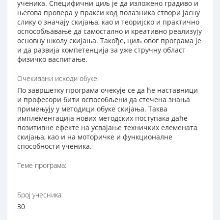
ученика. Специфични циљ је да изложено градиво и
његова провера у пракси код полазника створи јасну
слику о значају скијања, као и теоријско и практично
оспособљавање да самостално и креативно реализују
основну школу скијања. Такође, циљ овог програма је
и да развија компетенција за уже стручну област
физичко васпитање.
Очекивани исходи обуке:
По завршетку програма очекује се да ће наставници
и професори бити оспособљени да стечена знања
примењују у методици обуке скијања. Таква
имплементација нових методских поступака даће
позитивне ефекте на усвајање техничких елемената
скијања, као и на моторичке и функционалне
способности ученика.
Теме програма:
Број учесника:
30