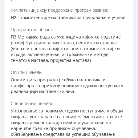
Компетенција коју предложени програм развија:
Н2 - компетенције наставника за поучавање и учење
Приоритетна област:
П3 Методика рада са ученицима којом се подстиче
развој функционалних знања, вештина и ставова
(учење и настава оријентисани на компетенције и
исходе, активно учење, истраживачке методе,
тематска настава, пројектна настава)
Општи циљеви:
Општи циљ програма је обука наставника и
професора за примену нових методских поступака у
реализацији наставе скијања.
Специфични циљеви:
Упознавање са новим методски поступцима у обуци
скијаша, упознавање са новим елементима технике
скијања, демонстрација вежби и указивање на
најчешће грешке приликом обучавања,
обезбеђивање средстава за успешно обучавање