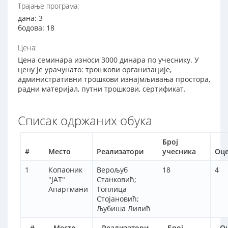
Трајање програма:
дана: 3
бодова: 18
Цена:
Цена семинара износи 3000 динара по учеснику. У
цену је урачунато: трошкови организације,
административни трошкови изнајмљивања простора,
радни материјал, путни трошкови, сертификат.
Списак одржаних обука
Број
#
Место
Реализатори
учесника
Оц
1
Копаоник
Верољуб
18
4
"ЈАТ"
Станковић;
Апартмани
Топлица
Стојановић;
Љубиша Лилић
#
Место
Реализатори
Број
О