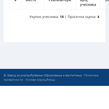
учесника
Укупно учесника:
18
| Просечна оцена:
4
© Завод за унапређивање образовања и васпитања -
Политика
приватности
-
Услови коришћења