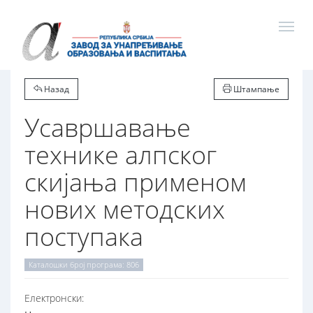
Назад
Штампање
Усавршавање
технике алпског
скијања применом
нових методских
поступака
Каталошки број програма: 806
Електронски: