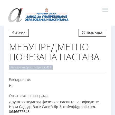
Назад
Штампање
МЕЂУПРЕДМЕТНО
ПОВЕЗАНА НАСТАВА
Каталошки број програма: 422
Електронски:
Не
Организатор програма:
Друштво педагога физичког васпитања Војводине,
Нови Сад, др Васе Савић бр 3, dpfvoj@gmail.com,
0646677648