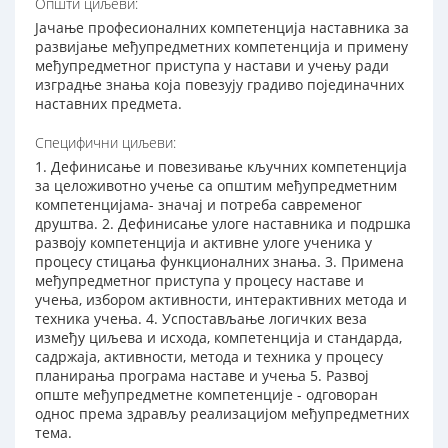
Општи циљеви:
Јачање професионалних компетенција наставника за
развијање међупредметних компетенција и примену
међупредметног приступа у настави и учењу ради
изградње знања која повезују градиво појединачних
наставних предмета.
Специфични циљеви:
1. Дефинисање и повезивање кључних компетенција
за целоживотно учење са општим међупредметним
компетенцијама- значај и потреба савременог
друштва. 2. Дефинисање улоге наставника и подршка
развоју компетенција и активне улоге ученика у
процесу стицања функционалних знања. 3. Примена
међупредметног приступа у процесу наставе и
учења, избором активности, интерактивних метода и
техника учења. 4. Успостављање логичких веза
између циљева и исхода, компетенција и стандарда,
садржаја, активности, метода и техника у процесу
планирања програма наставе и учења 5. Развој
опште међупредметне компетенције - одговоран
однос према здрављу реализацијом међупредметних
тема.