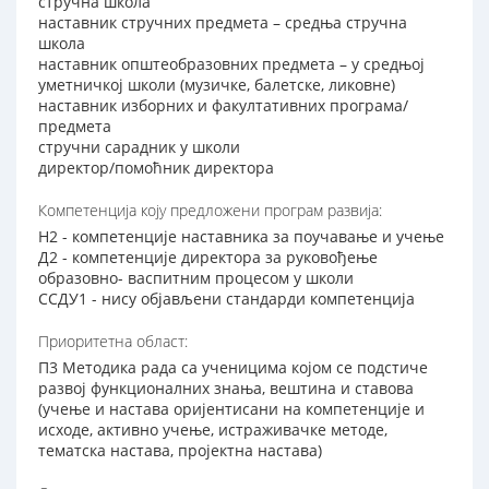
стручна школа
наставник стручних предмета – средња стручна
школа
наставник општеобразовних предмета – у средњој
уметничкој школи (музичке, балетске, ликовне)
наставник изборних и факултативних програма/
предмета
стручни сарадник у школи
директор/помоћник директора
Компетенција коју предложени програм развија:
Н2 - компетенције наставника за поучавање и учење
Д2 - компетенције директора за руковођење
образовно- васпитним процесом у школи
ССДУ1 - нису објављени стандарди компетенција
Приоритетна област:
П3 Методика рада са ученицима којом се подстиче
развој функционалних знања, вештина и ставова
(учење и настава оријентисани на компетенције и
исходе, активно учење, истраживачке методе,
тематска настава, пројектна настава)