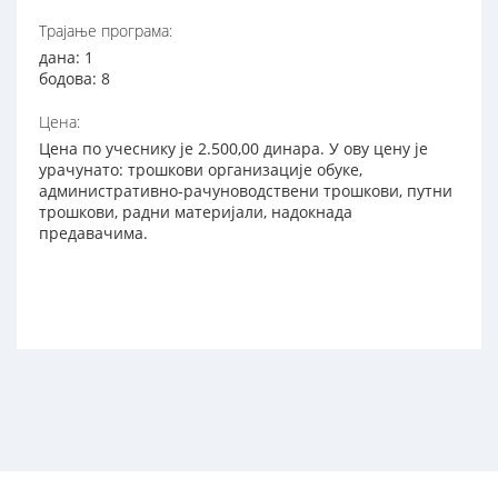
Трајање програма:
дана: 1
бодова: 8
Цена:
Цена по учеснику је 2.500,00 динара. У ову цену је
урачунато: трошкови организације обуке,
административно-рачуноводствени трошкови, путни
трошкови, радни материјали, надокнада
предавачима.