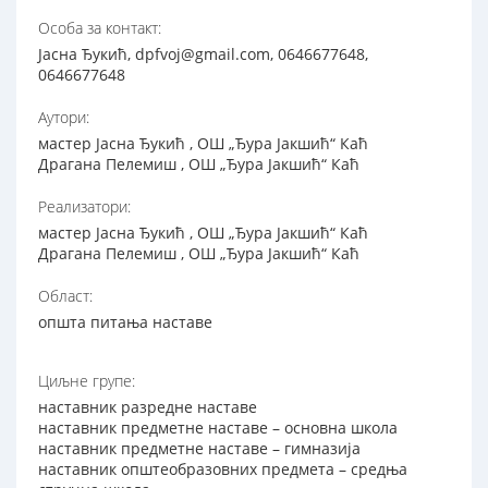
Особа за контакт:
Јасна Ђукић, dpfvoj@gmail.com, 0646677648,
0646677648
Аутори:
мастер Јасна Ђукић , ОШ „Ђура Јакшић“ Каћ
Драгана Пелемиш , ОШ „Ђура Јакшић“ Каћ
Реализатори:
мастер Јасна Ђукић , ОШ „Ђура Јакшић“ Каћ
Драгана Пелемиш , ОШ „Ђура Јакшић“ Каћ
Област:
општа питања наставе
Циљне групе:
наставник разредне наставе
наставник предметне наставе – основна школа
наставник предметне наставе – гимназија
наставник општеобразовних предмета – средња