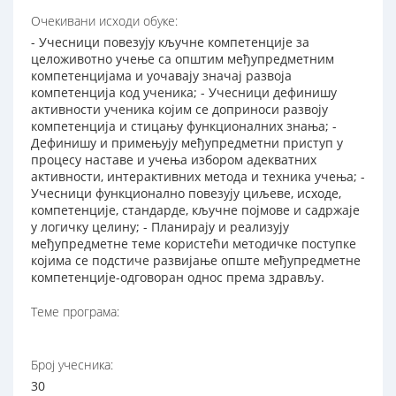
Очекивани исходи обуке:
- Учесници повезују кључне компетенције за
целоживотно учење са општим међупредметним
компетенцијама и уочавају значај развоја
компетенција код ученика; - Учесници дефинишу
активности ученика којим се доприноси развоју
компетенција и стицању функционалних знања; -
Дефинишу и примењују међупредметни приступ у
процесу наставе и учења избором адекватних
активности, интерактивних метода и техника учења; -
Учесници функционално повезују циљеве, исходе,
компетенције, стандарде, кључне појмове и садржаје
у логичку целину; - Планирају и реализују
међупредметне теме користећи методичке поступке
којима се подстиче развијање опште међупредметне
компетенције-одговоран однос према здрављу.
Теме програма:
Број учесника:
30