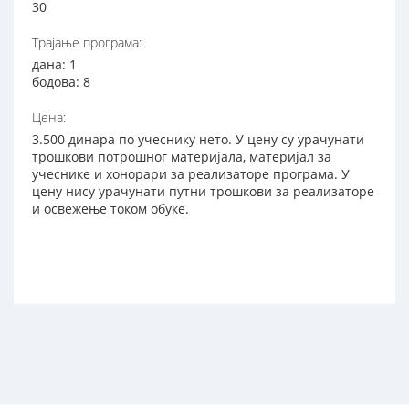
30
Трајање програма:
дана: 1
бодова: 8
Цена:
3.500 динара по учеснику нето. У цену су урачунати
трошкови потрошног материјала, материјал за
учеснике и хонорари за реализаторе програма. У
цену нису урачунати путни трошкови за реализаторе
и освежење током обуке.