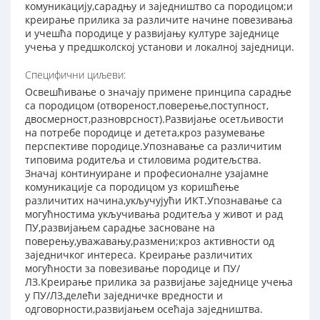
комуникацију,сарадњу и заједништво са породицом;и
креирање прилика за различите начине повезивања
и учешћа породице у развијању културе заједнице
учења у предшколској установи и локалној заједници.
Специфични циљеви:
Освешћивање о значају примене принципа сарадње
са породицом (отвореност,поверење,поступност,
двосмерност,разноврсност).Развијање осетљивости
на потребе породице и детета,кроз разумевање
перспективе породице.Упознавање са различитим
типовима родитеља и стиловима родитељства.
Значај континуиране и професионалне узајамне
комуникације са породицом уз коришћење
различитих начина,укључујући ИКТ.Упознавање са
могућностима укључивања родитеља у живот и рад
ПУ,развијањем сарадње засноване на
поверењу,уважавању,размени;кроз активности од
заједничког интереса. Креирање различитих
могућности за повезивање породице и ПУ/
ЛЗ.Креирање прилика за развијање заједнице учења
у ПУ/ЛЗ,делећи заједничке вредности и
одговорности,развијањем осећаја заједништва.