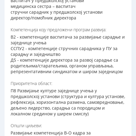
васпитач у предшколској установи
медицинска сестра – васпитач
стручни сарадник у предшколској установи
директор/помоћник директора
Компетенција коју предложени програм развија:
В2 - компетенције васпитача за развијање сарадње и
заједнице учења
ССПУ2 - компетенције стручних сарадника у ПУ за
сарадњу и заједништво
Д5 - компетенције директора за развој сарадње са
родитељима/старатељима, органом управљања,
репрезентативним синдикатом и широм заједницом
Приоритетна област:
П8 Развијање културе заједнице учења у
предшколској установи (структура и култура установе,
рефлексија, хоризонтална размена, самовредновање,
дељено лидерство, сарадња са породицом и
локалном средином у ширем смислу)
Општи циљеви:
Развијање компетенција В-О кадра за