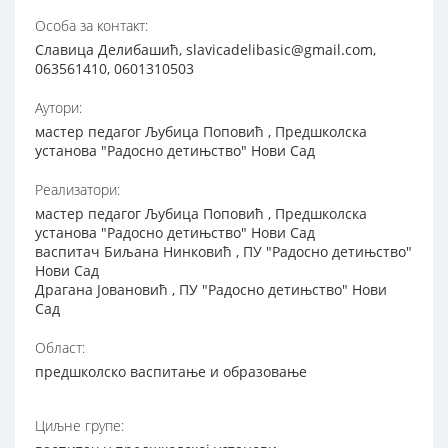
Особа за контакт:
Славица Делибашић, slavicadelibasic@gmail.com,
063561410, 0601310503
Аутори:
мастер педагог Љубица Поповић , Предшколска
установа "Радосно детињство" Нови Сад
Реализатори:
мастер педагог Љубица Поповић , Предшколска
установа "Радосно детињство" Нови Сад
васпитач Биљана Нинковић , ПУ "Радосно детињство"
Нови Сад
Драгана Јовановић , ПУ "Радосно детињство" Нови
Сад
Област:
предшколско васпитање и образовање
Циљне групе: