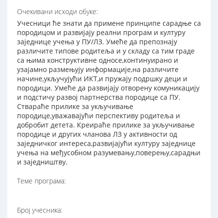
Очекивани исходи обуке:
Учесници ће знати да примене принципе сарадње са
породицом и развијају реални програм и културу
заједнице учења у ПУ/ЛЗ. Умеће да препознају
различите типове родитеља и у складу са тим граде
са њима конструктивне односе,континуирано и
узајамно размењују информације,на различите
начине,укључујући ИКТ,и пружају подршку деци и
породици. Умеће да развијају отворену комуникацију
и подстичу развој партнерства породице са ПУ.
Ствараће прилике за укључивање
породице,уважавајући перспективу родитеља и
добробит детета. Креираће прилике за укључивање
породице и других чланова ЛЗ у активности од
заједничког интереса,развијајући културу заједнице
учења на међусобном разумевању,поверењу,сарадњи
и заједништву.
Теме програма:
Број учесника: