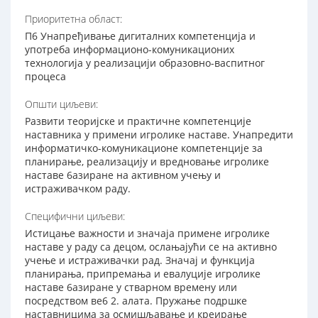
Приоритетна област:
П6 Унапређивање дигиталних компетенција и
употреба информационо-комуникационих
технологија у реализацији образовно-васпитног
процеса
Општи циљеви:
Развити теоријске и практичне компетенције
наставника у примени игролике наставе. Унапредити
информатичко-комуникационе компетенције за
планирање, реализацију и вредновање игролике
наставе 6азиране на активном учењу и
истраживачком раду.
Специфични циљеви:
Истицање важности и значаја примене игролике
наставе у раду са децом, ослањајући се на активно
учење и истраживачки рад. Значај и функција
планирања, припремања и евалуције игролике
наставе 6азиране у стварном времeну или
посредством ве6 2. алата. Пружање подршке
наставницима за осмишљавање и креирање