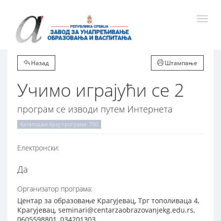
Назад
Штампање
Учимо играјући се 2
програм се изводи путем Интернета
Каталошки број програма: 750
Електронски:
Да
Организатор програма:
Центар за образовање Крагујевац, Трг тополиваца 4,
Крагујевац, seminari@centarzaobrazovanjekg.edu.rs,
0605598801, 034201303