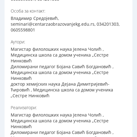
Особа за контакт:
Владимир Средојевић,
seminari@centarzaobrazovanjekg.edu.rs, 034201303,
0605598801
Аутори:
Магистар филолошких наука Јелена Чолић ,
Медицинска школа са домом ученика „Сестре
Нинковић
Диломирани педагог Бојана Савић Богдановић ,
Медицинска школа са домом ученика „Сестре
Нинковић
доктор хемијских наука Дејана Димитријевић-
Ћировић , Медицинска школа са домом ученика
„Сестре Нинковић
Реализатори:
Магистар филолошких наука Јелена Чолић ,
Медицинска школа са домом ученика „Сестре
Нинковић
Диломирани педагог Бојана Савић Богдановић ,