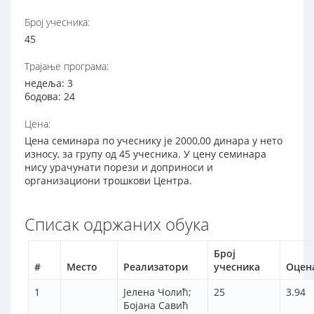
Број учесника:
45
Трајање програма:
недеља: 3
бодова: 24
Цена:
Цена семинара по учеснику је 2000,00 динара у нето
износу, за групу од 45 учесника. У цену семинара
нису урачунати порези и доприноси и
организациони трошкови Центра.
Списак одржаних обука
Број
#
Место
Реализатори
учесника
Оцен
1
Јелена Чолић;
25
3.94
Бојана Савић