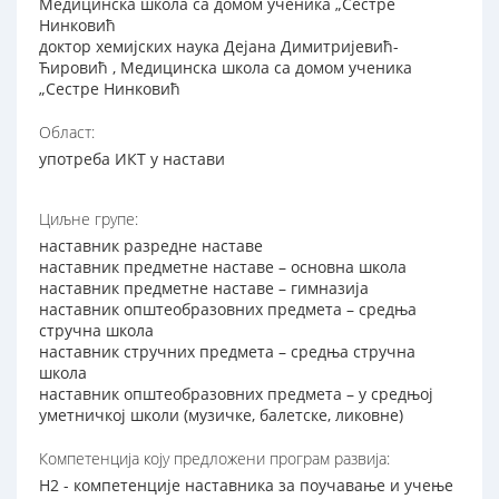
Медицинска школа са домом ученика „Сестре
Нинковић
доктор хемијских наука Дејана Димитријевић-
Ћировић , Медицинска школа са домом ученика
„Сестре Нинковић
Област:
употреба ИКТ у настави
Циљне групе:
наставник разредне наставе
наставник предметне наставе – основна школа
наставник предметне наставе – гимназија
наставник општеобразовних предмета – средња
стручна школа
наставник стручних предмета – средња стручна
школа
наставник општеобразовних предмета – у средњој
уметничкој школи (музичке, балетске, ликовне)
Компетенција коју предложени програм развија:
Н2 - компетенције наставника за поучавање и учење