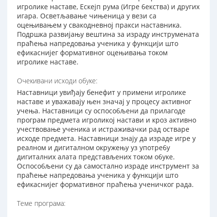
игролике наставе, Ескејп рума (Игре 6екства) и других
игара. Осветљавање чињеница у вези са
оцењивањем у свакодневној пракси наставника.
Подршка развијању вештина за израду инструмената
праћења напредовања ученика у функцији што
ефикаснијег формативног оцењивања током
игролике наставе.
Очекивани исходи обуке:
Наставници увиђају бенефит у примени игролике
наставе и уважавају њен значај у процесу активног
учења. Наставници су оспосо6љени да прилагоде
програм предмета игроликој настави и кроз активно
учествовање ученика и истраживачки рад остваре
исходе предмета. Наставници знају да израде игре у
реалном и дигиталном окружењу уз употре6у
дигиталних алата представљених током о6уке.
Оспосо6љени су да самостално израде инструмент за
праћење напредовања ученика у функцији што
ефикаснијег формативног праћења ученичког рада.
Теме програма: