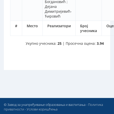
Богдановић ;
Дејана
Димитријевић-
Ћировић
#
Место
Реализатори
Број
Оце
учесника
Укупно учесника:
25
| Просечна оцена:
3.94
© Завод за унапређивање образовања и васпитања -
Политика
приватности
-
Услови коришћења