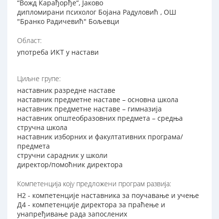
“Вожд Карађорђе“, Јаково
дипломирани психолог Бојана Радуловић , ОШ
"Бранко Радичевић" Бољевци
Област:
употреба ИКТ у настави
Циљне групе:
наставник разредне наставе
наставник предметне наставе – основна школа
наставник предметне наставе – гимназија
наставник општеобразовних предмета – средња
стручна школа
наставник изборних и факултативних програма/
предмета
стручни сарадник у школи
директор/помоћник директора
Компетенција коју предложени програм развија:
Н2 - компетенције наставника за поучавање и учење
Д4 - компетенције директора за праћење и
унапређивање рада запослених