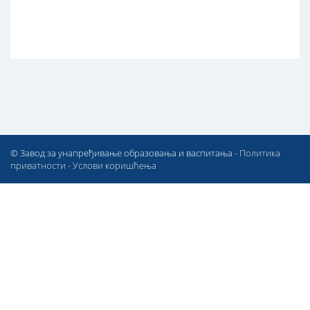
© Завод за унапређивање образовања и васпитања -
Политика
приватности
-
Услови коришћења