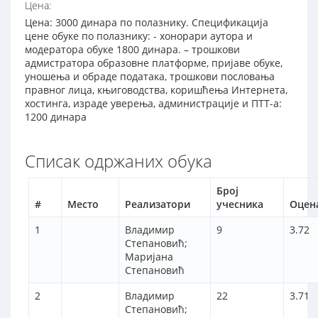
Цена:
Цена: 3000 динара по полазнику. Спецификација
цене обуке по полазнику: - хонорари аутора и
модератора обуке 1800 динара. – трошкови
адмистратора образовне платформе, пријаве обуке,
уношења и обраде података, трошкови пословања
правног лица, књиговодства, коришћења Интернета,
хостинга, израде уверења, администрације и ПТТ-а:
1200 динара
Списак одржаних обука
Број
#
Место
Реализатори
учесника
Оцен
1
Владимир
9
3.72
Степановић;
Маријана
Степановић
2
Владимир
22
3.71
Степановић;