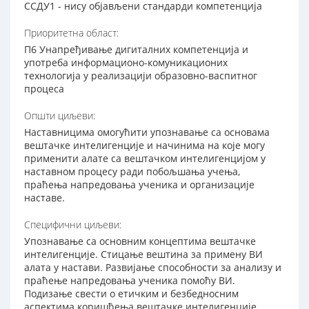
ССДУ1 - нису објављени стандарди компетенција
Приоритетна област:
П6 Унапређивање дигиталних компетенција и
употреба информационо-комуникационих
технологија у реализацији образовно-васпитног
процеса
Општи циљеви:
Наставницима омогућити упознавање са основама
вештачке интелигенције и начинима на које могу
применити алате са вештачком интелигенцијом у
наставном процесу ради побољшања учења,
праћења напредовања ученика и организације
наставе.
Специфични циљеви:
Упознавање са основним концептима вештачке
интелигенције. Стицање вештина за примену ВИ
алата у настави. Развијање способности за анализу и
праћење напредовања ученика помоћу ВИ.
Подизање свести о етичким и безбедносним
аспектима коришћења вештачке интелигенције.