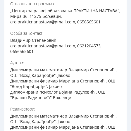
Организатор програма:
„Центар за развој образовања ПРАКТИЧНА НАСТАВА“,
Мира 36, 11275 Бољевци,
cro.prakticnanastava@gmail.com, 0656565601
Особа за контакт:
Владимир Степановић,
cro.prakticnanastava@gmail.com, 0621204573,
0656565601
Аутори:
Дипломирани математичар Владимир Степановић ,
ОШ “Вожд Карађорђе“, Јаково
Дипломирани физичар Маријана Степановић , ОШ
“Вожд Карађорђе“, Јаково
дипломирани психолог Бојана Радуловић , ОШ
"Бранко Радичевић" Бољевци
Реализатори:
Дипломирани математичар Владимир Степановић ,
ОШ “Вожд Карађорђе“, Јаково
Дипломирани физичар Маријана Степановић , ОШ