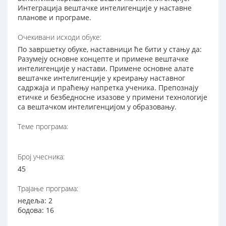
Интеграција вештачке интелигенције у наставне
планове и програме.
Очекивани исходи обуке:
По завршетку обуке, наставници ће бити у стању да:
Разумеју основне концепте и примене вештачке
интелигенције у настави. Примене основне алате
вештачке интелигенције у креирању наставног
садржаја и праћењу напретка ученика. Препознају
етичке и безбедносне изазове у примени технологије
са вештачком интелигенцијом у образовању.
Теме програма:
Број учесника:
45
Трајање програма:
недеља: 2
бодова: 16