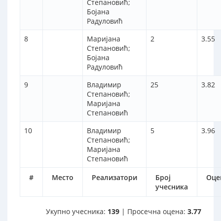
Степановић;
Бојана
Радуловић
8
Маријана
2
3.55
Степановић;
Бојана
Радуловић
9
Владимир
25
3.82
Степановић;
Маријана
Степановић
10
Владимир
5
3.96
Степановић;
Маријана
Степановић
#
Место
Реализатори
Број
Оце
учесника
Укупно учесника:
139
| Просечна оцена:
3.77