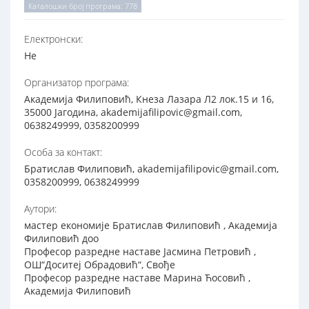
Каталошки број програма: 778
Електронски:
Не
Организатор програма:
Академија Филиповић, Кнеза Лазара Л2 лок.15 и 16,
35000 Јагодина, akademijafilipovic@gmail.com,
0638249999, 0358200999
Особа за контакт:
Братислав Филиповић, akademijafilipovic@gmail.com,
0358200999, 0638249999
Аутори:
мастер економије Братислав Филиповић , Академија
Филиповић доо
Професор разредне наставе Јасмина Петровић ,
ОШ“Доситеј Обрадовић“, Свође
Професор разредне наставе Марина Ћосовић ,
Академија Филиповић