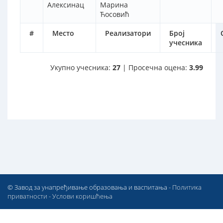
Алексинац
Марина
Ћосовић
#
Место
Реализатори
Број
учесника
Укупно учесника:
27
| Просечна оцена:
3.99
© Завод за унапређивање образовања и васпитања -
Политика
приватности
-
Услови коришћења