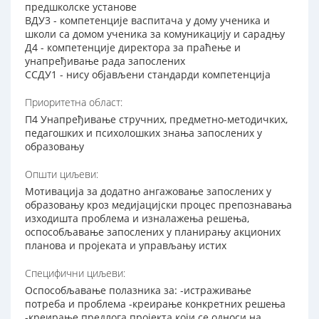
предшколске установе
ВДУ3 - компетенције васпитача у дому ученика и
школи са домом ученика за комуникацију и сарадњу
Д4 - компетенције директора за праћење и
унапређивање рада запослених
ССДУ1 - нису објављени стандарди компетенција
Приоритетна област:
П4 Унапређивање стручних, предметно-методичких,
педагошких и психолошких знања запослених у
образовању
Општи циљеви:
Мотивација за додатно ангажовање запослених у
образовању кроз медијацијски процес препознавања
изходишта проблема и изналажења решења,
оспособљавање запослених у планирању акционих
планова и пројеката и управљању истих
Специфични циљеви:
Оспособљавање полазника за: -истраживање
потреба и проблема -креирање конкретних решења
-креирање предлога пројекта који се односи на