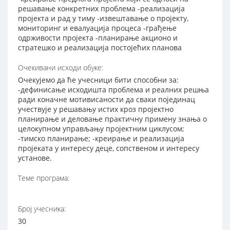
решавање конкретних проблема -реализација
пројекта и рад у тиму -извештавање о пројекту,
мониторинг и евалуација процеса -грађење
одрживости пројекта -планирање акционо и
стратешко и реализација постојећих планова
Очекивани исходи обуке:
Очекујемо да ће учесници бити способни за:
-дефинисање исходишта проблема и реалних решња
ради коначне мотивисаности да сваки појединац
учествује у решавању истих кроз пројектно
планирање и деловање практичну примену знања о
целокупном управљању пројектним циклусом;
-тимско планирање; -креирање и реализација
пројеката у интересу деце, сопственом и интересу
установе.
Теме програма:
Број учесника:
30