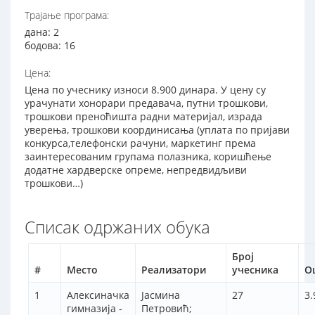
Трајање програма:
дана: 2
бодова: 16
Цена:
Цена по учеснику износи 8.900 динара. У цену су
урачунати хонорари предавача, путни трошкови,
трошкови преноћишта радни материјал, израда
уверења, трошкови координисања (уплата по пријави
конкурса,телефонски рачуни, маркетинг према
заинтересованим групама полазника, коришћење
додатне хардверске опреме, непредвидљиви
трошкови…)
Списак одржаних обука
Број
#
Место
Реализатори
учесника
О
1
Алексиначка
Јасмина
27
3.
гимназија -
Петровић;