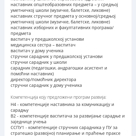
наставник општеобразовних предмета – у средњој
уметничкој школи (музичке, балетске, ликовне)
наставник стручног предмета у основној/средњој
уметничкој школи (музичке, балетске, ликовне)
наставник изборних и факултативних програма/
предмета
васпитач у предшколској установи
медицинска сестра – васпитач
васпитач у дому ученика
стручни сарадник у предшколској установи
стручни сарадник у школи
сарадник (педагошки, андрагошки асистент и
помоћни наставник)
директор/помоћник директора
стручни сарадник у дому ученика
Компетенција коју предложени програм развија:
Н4 - компетенције наставника за комуникацију и
сарадњу
В2 - компетенције васпитача за развијање сарадње и
заједнице учења
ССПУ1 - компетенције стручних сарадника у ПУ за
стратешко (развојно) планирање и праћење праксе