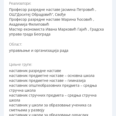
Реализатори:
Професор разредне наставе Јасмина Петровић ,
ОШ“Доситеј Обрадовић“, Свође
Професор разредне наставе Марина Ћосовић ,
Академија Филиповић
Мастер економиста Ивана Марковић Гајић , Градска
управа града Београда
Област:
управљање и организација рада
Циљне групе:
наставник разредне наставе
наставник предметне наставе – основна школа
наставник предметне наставе – гимназија
наставник општеобразовних предмета – средња
стручна школа
наставник стручних предмета – средња стручна
школа
наставник у школи за образовање ученика са
сметњама у развоју
наставник у школи за образовање одраслих