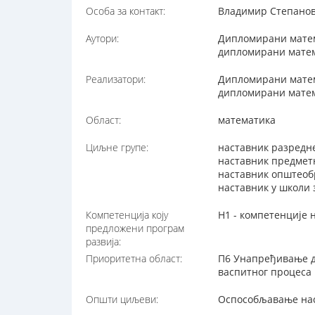
Особа за контакт:
Владимир Степанови
Аутори:
Дипломирани матем
дипломирани матем
Реализатори:
Дипломирани матем
дипломирани матем
Област:
математика
Циљне групе:
наставник разредн
наставник предмет
наставник општеоб
наставник у школи
Компетенција коју
Н1 - компетенције 
предложени програм
развија:
Приоритетна област:
П6 Унапређивање д
васпитног процеса
Општи циљеви:
Оспособљавање нас