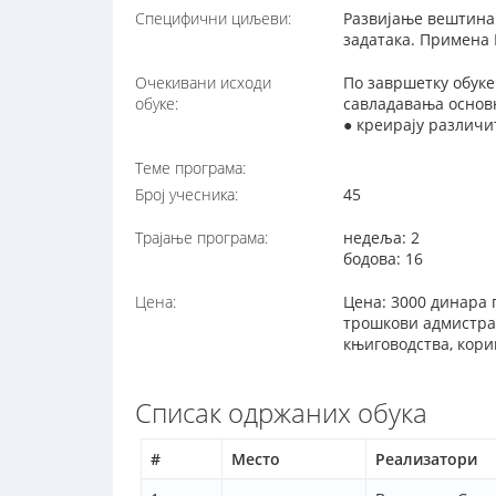
Специфични циљеви:
Развијање вештина
задатака. Примена 
Очекивани исходи
По завршетку обуке
обуке:
савладавања основн
● креирају различи
Теме програма:
Број учесника:
45
Трајање програма:
недеља: 2
бодова: 16
Цена:
Цена: 3000 динара 
трошкови адмистрат
књиговодства, кори
Списак одржаних обука
#
Место
Реализатори