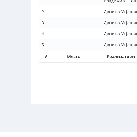
1
Владимир Степ
2
Даница Утјеши
3
Даница Утјеши
4
Даница Утјеши
5
Даница Утјеши
#
Место
Реализатори