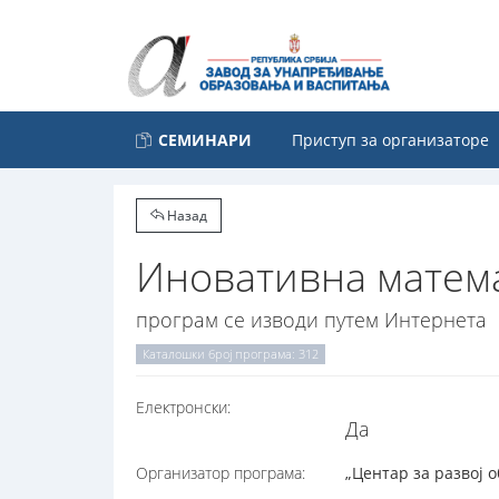
СЕМИНАРИ
Приступ за организаторе
Назад
Иновативна матема
програм се изводи путем Интернета
Каталошки број програма: 312
Електронски:
Да
Организатор програма:
„Центар за развој 