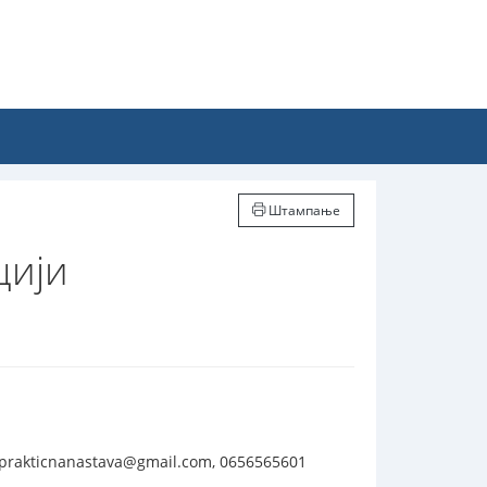
Штампање
цији
prakticnanastava@gmail.com, 0656565601