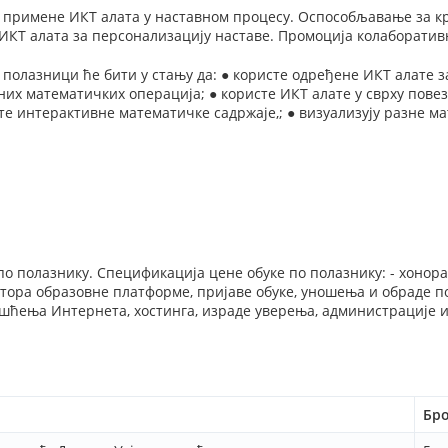
 примене ИКТ алата у наставном процесу. Оспособљавање за 
ИКТ алата за персонализацију наставе. Промоција колаборатив
 полазници ће бити у стању да: ● користе одређене ИКТ алате за
их математичких операција; ● користе ИКТ алате у сврху повез
те интерактивне математичке садржаје,; ● визуализују разне м
по полазнику. Спецификација цене обуке по полазнику: - хонора
ора образовне платформе, пријаве обуке, уношења и обраде п
шћења Интернета, хостинга, израде уверења, администрације и
Бро