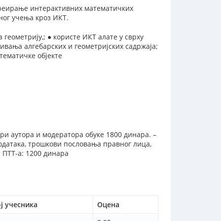
креирање интерактивних математичких
ног учења кроз ИКТ.
 геометрију,; ● користе ИКТ алате у сврху
ивања алгебарских и геометријских садржаја;
атематичке објекте
ри аутора и модератора обуке 1800 динара. –
одатака, трошкови пословања правног лица,
 ПТТ-а: 1200 динара
ј учесника
Оцена