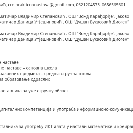
ћ, cro.prakticnanastava@gmail.com, 0621204573, 0656565601
атичар Владимир Степановић , ОШ “Вожд Карађорђе“, Јаково
атичар Даница Утјешиновић , ОШ “Душан Вукасовић Диоген”
атичар Владимир Степановић , ОШ “Вожд Карађорђе“, Јаково
атичар Даница Утјешиновић , ОШ “Душан Вукасовић Диоген”
е наставе
не наставе – основна школа
разовних предмета – средња стручна школа
 за образовање одраслих
наставника за уже стручну област
игиталних компетенција и употреба информационо-комуникацио
тавника за употребу ИКТ алата у настави математике и креир