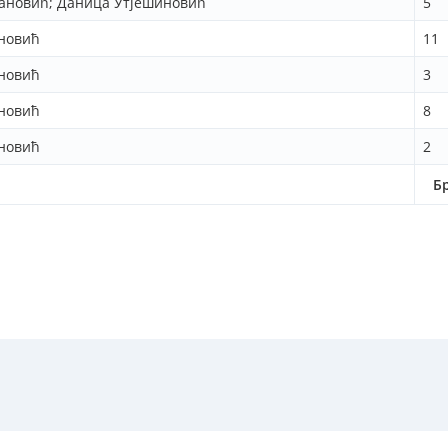
ановић; Даница Утјешиновић
5
новић
11
новић
3
новић
8
новић
2
Б