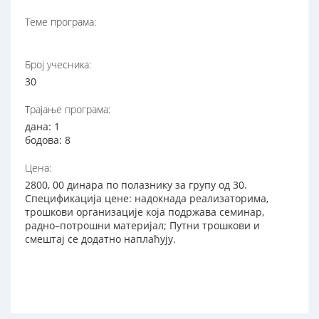
Теме програма:
Број учесника:
30
Трајање програма:
дана: 1
бодова: 8
Цена:
2800, 00 динара по полазнику за групу од 30.
Спецификација цене: надокнада реализаторима,
трошкови организације која подржава семинар,
радно–потрошни материјал; Путни трошкови и
смештај се додатно наплаћују.