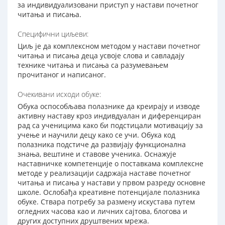
за индивидуализoвани приступ у настави почетног
читања и писања.
Специфични циљеви:
Циљ је да комплексном методом у настави почетног
читања и писања деца усвоје слова и савладају
технике читања и писања са разумевањем
прочитаног и написаног.
Очекивани исходи обуке:
Обука оспособљава полазнике да креирају и изводе
активну наставу кроз индивдуалан и диференциран
рад са ученицима како би подстицали мотивацију за
учење и научили децу како се учи. Обука код
полазника подстиче да развијају функционална
знања, вештине и ставове ученика. Оснажује
наставничке компетенције о поставкама комплексне
методе у реализацији садржаја наставе почетног
читања и писања у настави у првом разреду основне
школе. Ослобађа креативне потенцијале полазника
обуке. Ствара потребу за размену искустава путем
огледних часова као и личних сајтова, блогова и
других доступних друштвених мрежа.