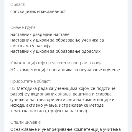
Област:
српски језик и књижевност
Циљне групе:
наставник разредне наставе
наставник у школи за образовање ученика са
сметњама у развоју
наставник у школи за образовање одраслих
Компетенција коју предложени програм развија:
Н2 - компетенције наставника за поучавање и учење
Приоритетна област:
П3 Методика рада са ученицима којом се подстиче
развој функционалних знања, вештина и ставова
(учење и настава оријентисани на компетенције и
исходе, активно учење, истраживачке методе,
тематска настава, пројектна настава)
Општи циљеви:
Оснаживање и унапређивање компетенција учитеља