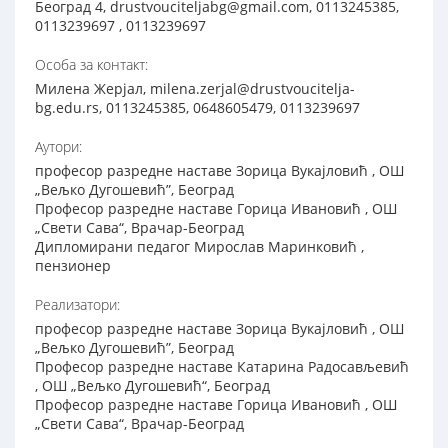
Београд 4, drustvouciteljabg@gmail.com, 0113245385,
0113239697 , 0113239697
Особа за контакт:
Милена Жерјал, milena.zerjal@drustvoucitelja-
bg.edu.rs, 0113245385, 0648605479, 0113239697
Аутори:
професор разредне наставе Зорица Вукајловић , ОШ
„Вељко Дугошевић”, Београд
Професор разредне наставе Горица Ивановић , ОШ
„Свети Сава“, Врачар-Београд
Дипломирани педагог Мирослав Маринковић ,
пензионер
Реализатори:
професор разредне наставе Зорица Вукајловић , ОШ
„Вељко Дугошевић”, Београд
Професор разредне наставе Катарина Радосављевић
, ОШ „Вељко Дугошевић“, Београд
Професор разредне наставе Горица Ивановић , ОШ
„Свети Сава“, Врачар-Београд