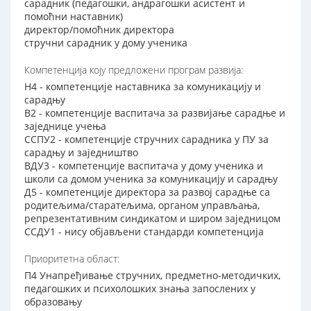
сарадник (педагошки, андрагошки асистент и
помоћни наставник)
директор/помоћник директора
стручни сарадник у дому ученика
Компетенција коју предложени програм развија:
Н4 - компетенције наставника за комуникацију и
сарадњу
В2 - компетенције васпитача за развијање сарадње и
заједнице учења
ССПУ2 - компетенције стручних сарадника у ПУ за
сарадњу и заједништво
ВДУ3 - компетенције васпитача у дому ученика и
школи са домом ученика за комуникацију и сарадњу
Д5 - компетенције директора за развој сарадње са
родитељима/старатељима, органом управљања,
репрезентативним синдикатом и широм заједницом
ССДУ1 - нису објављени стандарди компетенција
Приоритетна област:
П4 Унапређивање стручних, предметно-методичких,
педагошких и психолошких знања запослених у
образовању