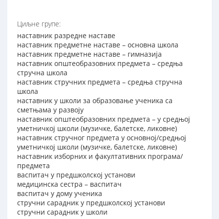
Циљне групе:
наставник разредне наставе
наставник предметне наставе – основна школа
наставник предметне наставе – гимназија
наставник општеобразовних предмета – средња
стручна школа
наставник стручних предмета – средња стручна
школа
наставник у школи за образовање ученика са
сметњама у развоју
наставник општеобразовних предмета – у средњој
уметничкој школи (музичке, балетске, ликовне)
наставник стручног предмета у основној/средњој
уметничкој школи (музичке, балетске, ликовне)
наставник изборних и факултативних програма/
предмета
васпитач у предшколској установи
медицинска сестра – васпитач
васпитач у дому ученика
стручни сарадник у предшколској установи
стручни сарадник у школи