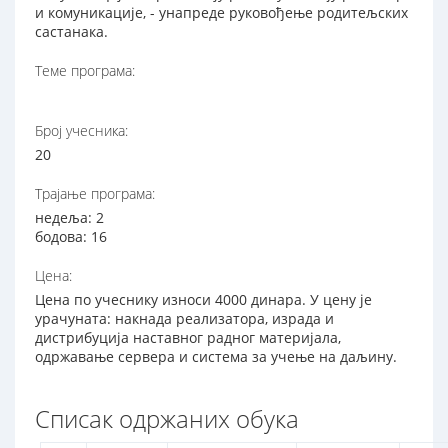
и комуникације, - унапреде руковођење родитељских
састанака.
Теме програма:
Број учесника:
20
Трајање програма:
недеља: 2
бодова: 16
Цена:
Цена по учеснику износи 4000 динара. У цену је
урачуната: накнада реализатора, израда и
дистрибуција наставног радног материјала,
одржавање сервера и система за учење на даљину.
Списак одржаних обука