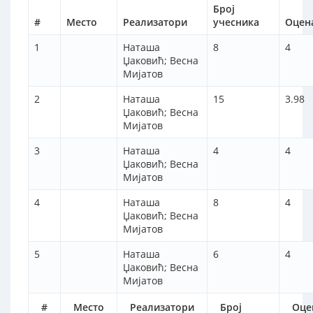
Број
#
Место
Реализатори
учесника
Оцен
1
Наташа
8
4
Џаковић; Весна
Мијатов
2
Наташа
15
3.98
Џаковић; Весна
Мијатов
3
Наташа
4
4
Џаковић; Весна
Мијатов
4
Наташа
8
4
Џаковић; Весна
Мијатов
5
Наташа
6
4
Џаковић; Весна
Мијатов
#
Место
Реализатори
Број
Оце