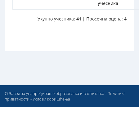
учесника
Укупно учесника:
41
| Просечна оцена:
4
© Завод за унапређивање образовања и васпитања -
Политика
приватности
-
Услови коришћења