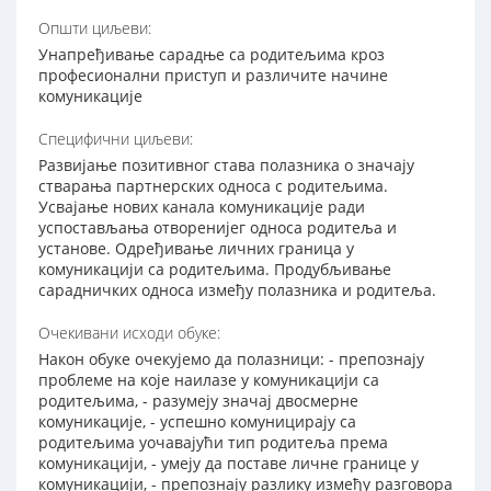
Општи циљеви:
Унапређивање сарадње са родитељима кроз
професионални приступ и различите начине
комуникације
Специфични циљеви:
Развијање позитивног става полазника о значају
стварања партнерских односа с родитељима.
Усвајање нових канала комуникације ради
успостављања отворенијег односа родитеља и
установе. Одређивање личних граница у
комуникацији са родитељима. Продубљивање
сарадничких односа између полазника и родитеља.
Очекивани исходи обуке:
Након обуке очекујемо да полазници: - препознају
проблеме на које наилазе у комуникацији са
родитељима, - разумеју значај двосмерне
комуникације, - успешно комуницирају са
родитељима уочавајући тип родитеља према
комуникацији, - умеју да поставе личне границе у
комуникацији, - препознају разлику између разговора