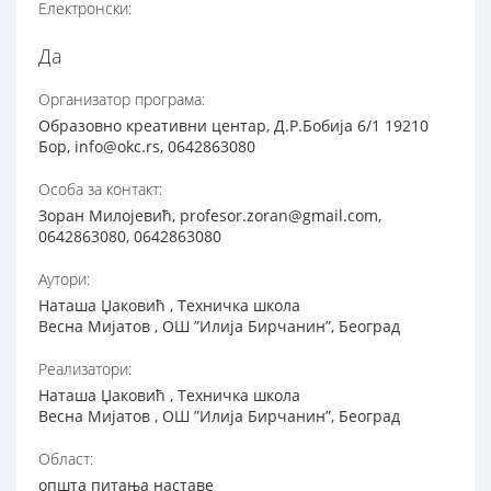
Електронски:
Да
Организатор програма:
Образовно креативни центар, Д.Р.Бобија 6/1 19210
Бор, info@okc.rs, 0642863080
Особа за контакт:
Зоран Милојевић, profesor.zoran@gmail.com,
0642863080, 0642863080
Аутори:
Наташа Џаковић , Техничка школа
Весна Мијатов , ОШ ”Илија Бирчанин”, Београд
Реализатори:
Наташа Џаковић , Техничка школа
Весна Мијатов , ОШ ”Илија Бирчанин”, Београд
Област:
општа питања наставе