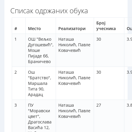
Списак одржаних обука
Број
#
Место
Реализатори
учесника
Оц
1
ОШ "Вељко
Наташа
30
3.
Дугошевић",
Николић, Павле
Моше
Ковачевић
Пијаде бб,
Браничево
2
Ош
Наташа
30
3.
"Братство",
Николић, Павле
Маршала
Ковачевић
Тита 90,
Арадац
3
ПУ
Наташа
27
3.
"Моравски
Николић, Павле
цвет",
Ковачевић
Драгослава
Васића 12,