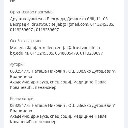
Не
Организатор програма:
Друштво учитеља Београда, Дечанска 6/III, 11103
Београд 4, drustvouciteljabg@gmail.com, 0113245385,
0113239697 , 0113239697
Особа за контакт:
Милена Жерјал, milena.zerjal@drustvoucitelja-
bg.edu.rs, 0113245385, 0648605479, 0113239697
Аутори:
063254775 Наташа Николић , ОШ „Вељко Дугошевић“,
Браничево
Академик, др.наука, спец.социј. медицине Павле
Ковачевић , пензионер
Реализатори:
063254775 Наташа Николић , ОШ „Вељко Дугошевић“,
Браничево
Академик, др.наука, спец.социј. медицине Павле
Ковачевић , пензионер