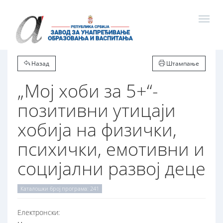
Назад
Штампање
„Мој хоби за 5+“-
позитивни утицаји
хобија на физички,
психички, емотивни и
социјални развој деце
Каталошки број програма: 241
Електронски: