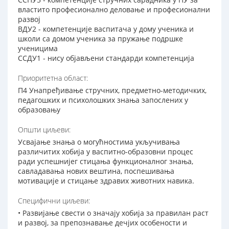
властито професионално деловање и професионални
развој
ВДУ2 - компетенције васпитача у дому ученика и
школи са домом ученика за пружање подршке
ученицима
ССДУ1 - нису објављени стандарди компетенција
Приоритетна област:
П4 Унапређивање стручних, предметно-методичких,
педагошких и психолошких знања запослених у
образовању
Општи циљеви:
Усвајање знања о могућностима укључивања
различитих хобија у васпитно-образовни процес
ради успешнијег стицања функционалног знања,
савладавања нових вештина, поспешивања
мотивације и стицање здравих животних навика.
Специфични циљеви:
• Развијање свести о значају хобија за правилан раст
и развој, за препознавање дечјих особености и