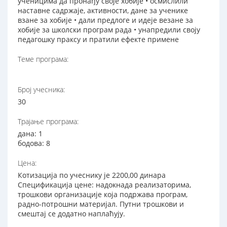
ученицима да пронађу своје хобије • осмислили
наставне садржаје, активности, дане за ученике
взане за хобије • дали предлоге и идеје везане за
хобије за школски програм рада • унапредили своју
педагошку праксу и пратили ефекте примене
Теме програма:
Број учесника:
30
Трајање програма:
дана: 1
бодова: 8
Цена:
Котизација по учеснику је 2200,00 динара
Спецификација цене: надокнада реализаторима,
трошкови организације која подржава програм,
радно-потрошни материјал. Путни трошкови и
смештај се додатно наплаћују.