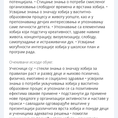
потенцијала. • Стицање знања о потреби смисленог
организовања слободног времена и врстама хобија. •
Усвајање знања о значају хобија у васпитно-
образовном процесу и животу уопште, као и у
препознавању дечјих интересовања и упознавању
саме личности детета. • Упознавање са елементима
хобија који подстичу креативност, здраве навике
живота, концентрацију, визуелизацију, слободу,
самопузадање и истраживачки дух. • Усвајање
могућности интеграције хобија у школски план и
програм рада.
Очекивани исходи обуке:
Учесници су: • стекли знања о значају хобија за
правилан раст и развој деце и њихово психичко,
физичко, емотивно и социјално здравље • усвојили
знања о потреби укључивања хобија у васпитно-
образовни процес и упознали се са позитивним
ефектима овакве примене • подстакнути да примене
нове предлоге у организацији активности и наставе у
пракси • савладали одговарајуће вештине у
презентацији различитих врста хобија и понуде деци
и ученицима адекватна решења • помогли