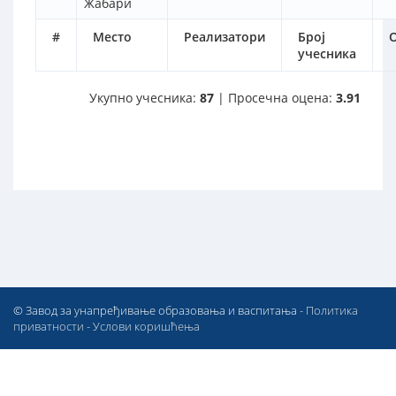
Жабари
#
Место
Реализатори
Број
учесника
Укупно учесника:
87
| Просечна оцена:
3.91
© Завод за унапређивање образовања и васпитања -
Политика
приватности
-
Услови коришћења