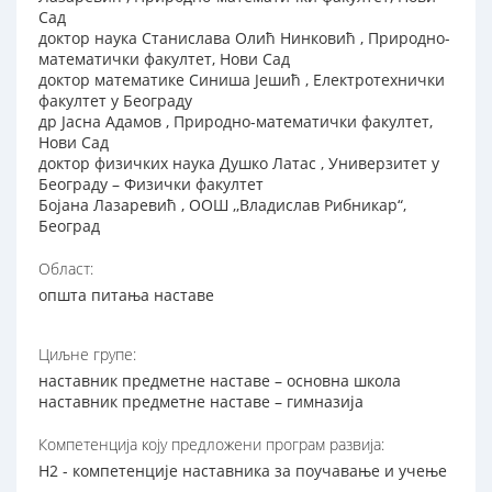
Сад
доктор наука Станислава Олић Нинковић , Природно-
математички факултет, Нови Сад
доктор математике Синиша Јешић , Електротехнички
факултет у Београду
др Јасна Адамов , Природно-математички факултет,
Нови Сад
доктор физичких наука Душко Латас , Универзитет у
Београду – Физички факултет
Бојана Лазаревић , ООШ ,,Владислав Рибникар“,
Београд
Област:
општа питања наставе
Циљне групе:
наставник предметне наставе – основна школа
наставник предметне наставе – гимназија
Компетенција коју предложени програм развија:
Н2 - компетенције наставника за поучавање и учење