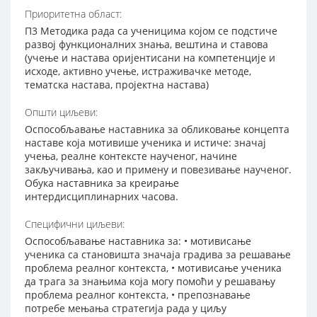
Приоритетна област:
П3 Методика рада са ученицима којом се подстиче
развој функционалних знања, вештина и ставова
(учење и настава оријентисани на компетенције и
исходе, активно учење, истраживачке методе,
тематска настава, пројектна настава)
Општи циљеви:
Оспособљавање наставника за обликовање концепта
наставе која мотивише ученика и истиче: значај
учења, реалне контексте наученог, начине
закључивања, као и примену и повезивање наученог.
Обука наставника за креирање
интердисциплинарних часова.
Специфични циљеви:
Оспособљавање наставника за: • мотивисање
ученика са становишта значаја градива за решавање
проблема реалног контекста, • мотивисање ученика
да трага за знањима која могу помоћи у решавању
проблема реалног контекста, • препознавање
потребе мењања стратегија рада у циљу