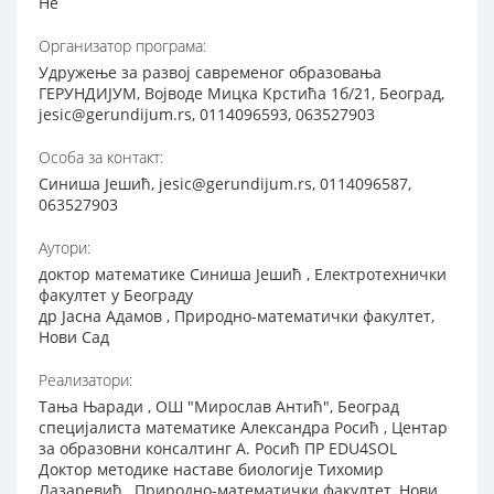
Не
Организатор програма:
Удружење за развој савременог образовања
ГЕРУНДИЈУМ, Војводе Мицка Крстића 1б/21, Београд,
jesic@gerundijum.rs, 0114096593, 063527903
Особа за контакт:
Синиша Јешић, jesic@gerundijum.rs, 0114096587,
063527903
Аутори:
доктор математике Синиша Јешић , Електротехнички
факултет у Београду
др Јасна Адамов , Природно-математички факултет,
Нови Сад
Реализатори:
Тања Њаради , ОШ "Мирослав Антић", Београд
специјалиста математике Александра Росић , Центар
за образовни консалтинг А. Росић ПР EDU4SOL
Доктор методике наставе биологије Тихомир
Лазаревић , Природно-математички факултет, Нови