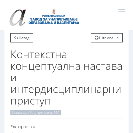
Назад
Штампање
Контекстна
концептуална настава
и
интердисциплинарни
приступ
Каталошки број програма: 360
Електронски: