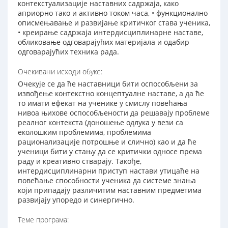
контекстуализације наставних садржаја, како
априорно тако и активно током часа, • функционално
описмењавање и развијање критичког става ученика,
• креирање садржаја интердисциплинарне наставе,
обликовање одговарајућих материјала и одабир
одговарајућих техника рада.
Очекивани исходи обуке:
Очекује се да ће наставници бити оспособљени за
извођење контекстно концептуалне наставе, а да ће
то имати ефекат на ученике у смислу повећања
нивоа њихове оспособљености да решавају проблеме
реалног контекста (доношење одлука у вези са
еколошким проблемима, проблемима
рационализације потрошње и слично) као и да ће
ученици бити у стању да се критички односе према
раду и креативно стварају. Такође,
интердисциплинарни приступ настави утицаће на
повећање способности ученика да системе знања
који припадају различитим наставним предметима
развијају упоредо и синергично.
Теме програма: