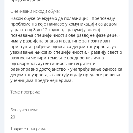
Очекивани исходи обуке:
Након обуке очекујемо да полазници: - препознају
проблеме на које наилазе у комуникацији са децом
узраста од 8 до 12 година, - разумеју значај
познавања специфичности ове развојне фазе деце, -
имају развијена знања и вештине за позитиван
приступ и грађење односа са децом тог узраста, уз
уважавање њихових специфичности, - развију свест о
важности четири темељне вредности: лична
одговорност, аутентичност, интегритет и
равноправно достојанство, - унапређивање односа са
децом тог узраста, - саветују и дају предлоге решења
ученицима предтинејџерима.
Теме програма:
Број учесника:
20
Трајање програма: