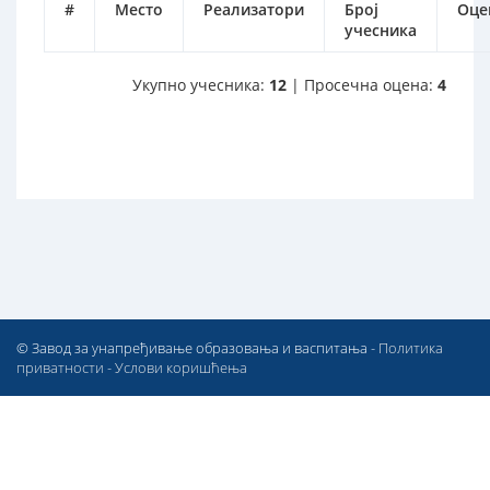
#
Место
Реализатори
Број
Оце
учесника
Укупно учесника:
12
| Просечна оцена:
4
© Завод за унапређивање образовања и васпитања -
Политика
приватности
-
Услови коришћења