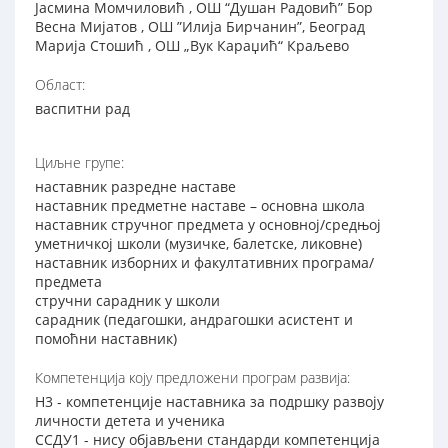
Јасмина Момчиловић , ОШ “Душан Радовић” Бор
Весна Мијатов , ОШ ”Илија Бирчанин”, Београд
Марија Стошић , ОШ „Вук Караџић“ Краљево
Област:
васпитни рад
Циљне групе:
наставник разредне наставе
наставник предметне наставе – основна школа
наставник стручног предмета у основној/средњој
уметничкој школи (музичке, балетске, ликовне)
наставник изборних и факултативних програма/
предмета
стручни сарадник у школи
сарадник (педагошки, андрагошки асистент и
помоћни наставник)
Компетенција коју предложени програм развија:
Н3 - компетенције наставника за подршку развоју
личности детета и ученика
ССДУ1 - нису објављени стандарди компетенција