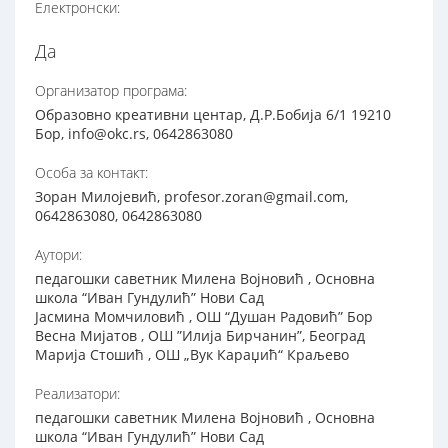
Електронски:
Да
Организатор програма:
Образовно креативни центар, Д.Р.Бобија 6/1 19210
Бор, info@okc.rs, 0642863080
Особа за контакт:
Зоран Милојевић, profesor.zoran@gmail.com,
0642863080, 0642863080
Аутори:
педагошки саветник Милена Војновић , Основна
школа “Иван Гундулић” Нови Сад
Јасмина Момчиловић , ОШ “Душан Радовић” Бор
Весна Мијатов , ОШ ”Илија Бирчанин”, Београд
Марија Стошић , ОШ „Вук Караџић“ Краљево
Реализатори:
педагошки саветник Милена Војновић , Основна
школа “Иван Гундулић” Нови Сад