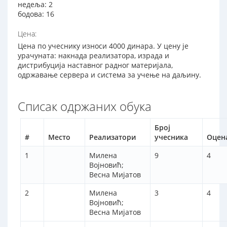
недеља: 2
бодова: 16
Цена:
Цена по учеснику износи 4000 динара. У цену је
урачуната: накнада реализатора, израда и
дистрибуција наставног радног материјала,
одржавање сервера и система за учење на даљину.
Списак одржаних обука
Број
#
Место
Реализатори
учесника
Оцен
1
Милена
9
4
Војновић;
Весна Мијатов
2
Милена
3
4
Војновић;
Весна Мијатов