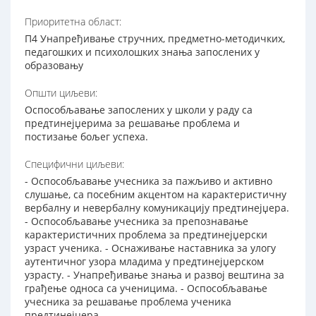
Приоритетна област:
П4 Унапређивање стручних, предметно-методичких,
педагошких и психолошких знања запослених у
образовању
Општи циљеви:
Оспособљавање запослених у школи у раду са
предтинејџерима за решавање проблема и
постизање бољег успеха.
Специфични циљеви:
- Оспособљавање учесника за пажљиво и активно
слушање, са посебним акцентом на карактеристичну
вербалну и невербалну комуникацију предтинејџера.
- Оспособљавање учесника за препознавање
карактеристичних проблема за предтинејџерски
узраст ученика. - Оснаживање наставника за улогу
аутентичног узора младима у предтинејџерском
узрасту. - Унапређивање знања и развој вештина за
грађење односа са ученицима. - Оспособљавање
учесника за решавање проблема ученика
предтинејџера.