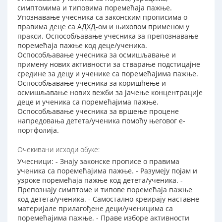
симптомима и типовима поремећаја пажње.
Упознавање учесника са законским прописима о
правима деце са АДХД-ом и њиховом применом у
пракси. Оспособљавање учесника за препознавање
поремећаја пажње код деце/ученика.
Оспособљавање учесника за осмишљавање и
примену нових активности за стварање подстицајне
средине за децу и ученике са поремећајима пажње.
Оспособљавање учесника за коришћење и
осмишљавање нових вежби за јачење концентрације
деце и ученика са поремећајима пажње.
Оспособљавање учесника за вршење процене
напредовања детета/ученика помоћу његовог е-
портфолија.
Очекивани исходи обуке:
Учесници: - Знају законске прописе о правима
ученика са поремећајима пажње. - Разумеју појам и
узроке поремећаја пажње код детета/ученика. -
Препознају симптоме и типове поремећаја пажње
код детета/ученика. - Самостално креирају наставне
материјале прилагођене деци/ученицима са
поремећајима пажње. - Праве изборе активности