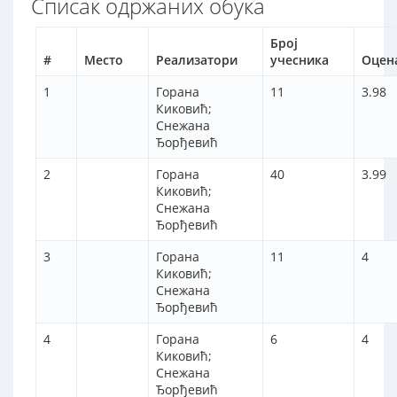
Списак одржаних обука
Број
#
Место
Реализатори
учесника
Оцен
1
Горана
11
3.98
Киковић;
Снежана
Ђорђевић
2
Горана
40
3.99
Киковић;
Снежана
Ђорђевић
3
Горана
11
4
Киковић;
Снежана
Ђорђевић
4
Горана
6
4
Киковић;
Снежана
Ђорђевић