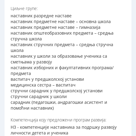
Циљне групе:
наставник разредне наставе
наставник предметне наставе – основна школа
наставник предметне наставе – гимназија
наставник општеобразовних предмета – средња
стручна школа
наставник стручних предмета – средња стручна
школа
наставник у школи за образовање ученика са
сметњама у развоју
наставник изборних и факултативних програма/
предмета
васпитач у предшколској установи
медицинска сестра – васпитач
стручни сарадник у предшколској установи
стручни сарадник у школи
сарадник (педагошки, андрагошки асистент и
помоћни наставник)
Компетенција коју предложени програм развија:
Н3 - компетенције наставника за подршку развоју
личности детета и ученика