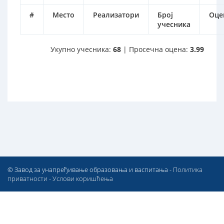
#
Место
Реализатори
Број
Оце
учесника
Укупно учесника:
68
| Просечна оцена:
3.99
© Завод за унапређивање образовања и васпитања -
Политика
приватности
-
Услови коришћења