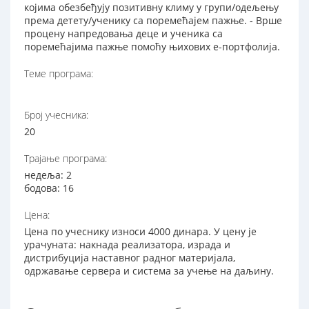
којима обезбеђују позитивну климу у групи/одељењу
према детету/ученику са поремећајем пажње. - Врше
процену напредовања деце и ученика са
поремећајима пажње помоћу њихових е-портфолија.
Теме програма:
Број учесника:
20
Трајање програма:
недеља: 2
бодова: 16
Цена:
Цена по учеснику износи 4000 динара. У цену је
урачуната: накнада реализатора, израда и
дистрибуција наставног радног материјала,
одржавање сервера и система за учење на даљину.