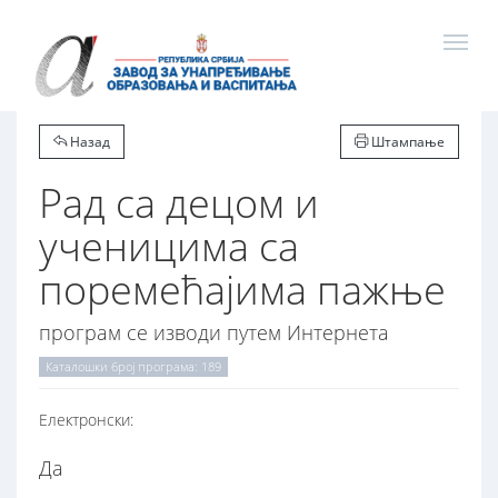
Назад
Штампање
Рад са децом и
ученицима са
поремећајима пажње
програм се изводи путем Интернета
Каталошки број програма: 189
Електронски:
Да