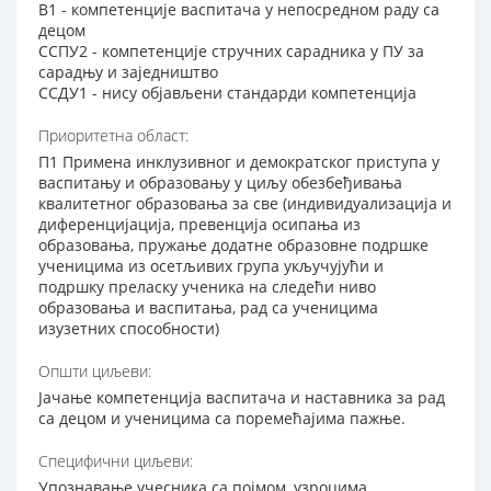
В1 - компетенције васпитача у непосредном раду са
децом
ССПУ2 - компетенције стручних сарадника у ПУ за
сарадњу и заједништво
ССДУ1 - нису објављени стандарди компетенција
Приоритетна област:
П1 Примена инклузивног и демократског приступа у
васпитању и образовању у циљу обезбеђивања
квалитетног образовања за све (индивидуализација и
диференцијација, превенција осипања из
образовања, пружање додатне образовне подршке
ученицима из осетљивих група укључујући и
подршку преласку ученика на следећи ниво
образовања и васпитања, рад са ученицима
изузетних способности)
Општи циљеви:
Јачање компетенција васпитача и наставника за рад
са децом и ученицима са поремећајима пажње.
Специфични циљеви:
Упознавање учесника са појмом, узроцима,