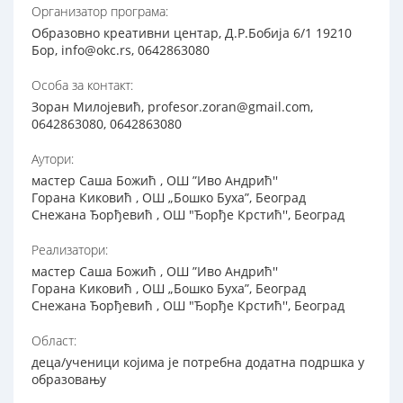
Организатор програма:
Образовно креативни центар, Д.Р.Бобија 6/1 19210
Бор, info@okc.rs, 0642863080
Особа за контакт:
Зоран Милојевић, profesor.zoran@gmail.com,
0642863080, 0642863080
Аутори:
мастер Саша Божић , ОШ ”Иво Андрић''
Горана Киковић , ОШ „Бошко Буха”, Београд
Снежана Ђорђевић , ОШ "Ђорђе Крстић'', Београд
Реализатори:
мастер Саша Божић , ОШ ”Иво Андрић''
Горана Киковић , ОШ „Бошко Буха”, Београд
Снежана Ђорђевић , ОШ "Ђорђе Крстић'', Београд
Област:
деца/ученици којима је потребна додатна подршка у
образовању