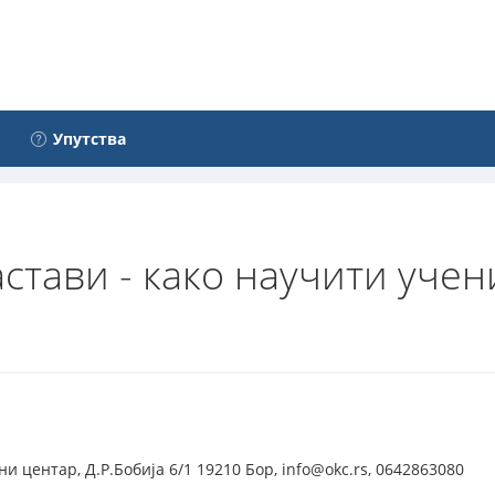
Упутства
стави - како научити учен
и центар, Д.Р.Бобија 6/1 19210 Бор, info@okc.rs, 0642863080