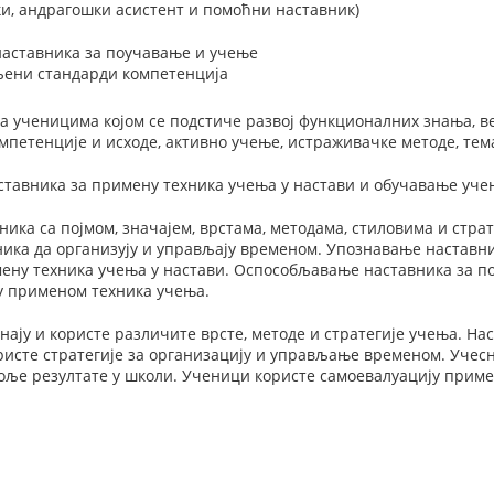
и, андрагошки асистент и помоћни наставник)
наставника за поучавање и учење
вљени стандарди компетенција
а ученицима којом се подстиче развој функционалних знања, в
мпетенције и исходе, активно учење, истраживачке методе, тема
тавника за примену техника учења у настави и обучавање уче
ика са појмом, значајем, врстама, методама, стиловима и стр
ника да организују и управљају временом. Упознавање наставн
мену техника учења у настави. Оспособљавање наставника за п
у применом техника учења.
ају и користе различите врсте, методе и стратегије учења. На
исте стратегије за организацију и управљање временом. Учес
оље резултате у школи. Ученици користе самоевалуацију приме