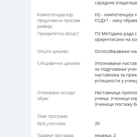
сарадник (педагошк
Компетенција коју
Н2 - компетенције 
предложени програм
ССДУ1 - нису обја
развија:
Приоритетна област:
П3 Методика рада с
оријентисани на ко
Општи циљеви:
Оспособљавање нас
Специфични циљеви:
Упознавање наставн
за подучавање уче
наставника за при
успешности у учењ
Очекивани исходи
Наставници препозн
обуке:
учења. Ученици кор
Ученици постижу б
Теме програма:
Број учесника:
20
Трајање програма:
недеља: 2