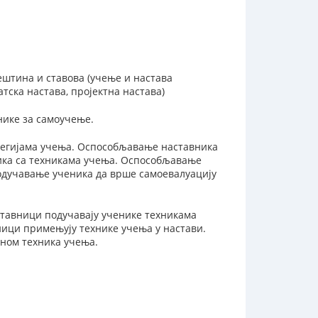
ештина и ставова (учење и настава
тска настава, пројектна настава)
нике за самоучење.
атегијама учења. Оспособљавање наставника
ика са техникама учења. Оспособљавање
одучавање ученика да врше самоевалуацију
ставници подучавају ученике техникама
ници примењују технике учења у настави.
ном техника учења.