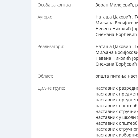
Особа за контакт:
Зоран Милојевић, p
Аутори:
Наташа Џаковић , 
Миљана Босијоков
Невена Николић Јо
Снежана Ђорђевић ,
Реализатори:
Наташа Џаковић , 
Миљана Босијоков
Невена Николић Јо
Снежана Ђорђевић ,
Област:
општа питања наст
Циљне групе:
наставник разредн
наставник предмет
наставник предметн
наставник општеоб
наставник стручни
наставник у школи
наставник општеобр
наставник стручног
наставник изборни