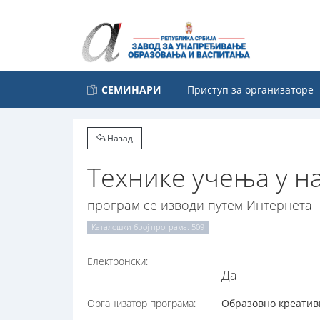
СЕМИНАРИ
Приступ за организаторе
Назад
Технике учења у на
програм се изводи путем Интернета
Каталошки број програма: 509
Електронски:
Да
Организатор програма:
Образовно креативн