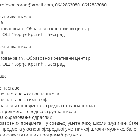
rofesor.zoran@gmail.com, 0642863080, 0642863080
Техничка школа
ић
рговановић , Образовно креативни центар
 ОШ "Ђорђе Крстић'', Београд
Техничка школа
ић
рговановић , Образовно креативни центар
 ОШ "Ђорђе Крстић'', Београд
аве
е наставе
не наставе – основна школа
е наставе – гимназија
разовних предмета – средња стручна школа
х предмета – средња стручна школа
 за образовање одраслих
азовних предмета – у средњој уметничкој школи (музичке, бале
 предмета у основној/средњој уметничкој школи (музичке, балет
х и факултативних програма/предмета