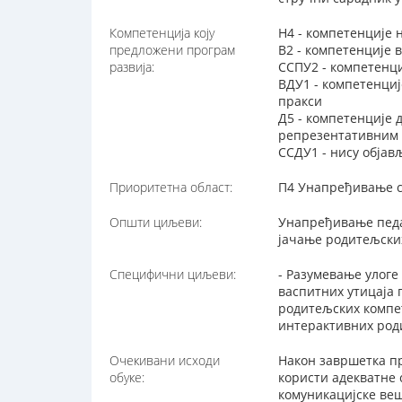
Компетенција коју
Н4 - компетенције 
предложени програм
В2 - компетенције 
развија:
ССПУ2 - компетенци
ВДУ1 - компетенциј
пракси
Д5 - компетенције
репрезентативним 
ССДУ1 - нису обја
Приоритетна област:
П4 Унапређивање с
Општи циљеви:
Унапређивање педа
јачање родитељски
Специфични циљеви:
- Разумевање улоге
васпитних утицаја 
родитељских компе
интерактивних род
Очекивани исходи
Након завршетка пр
обуке:
користи адекватне 
комуникацијске ве