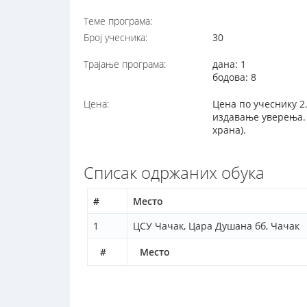
Теме програма:
Број учесника:
30
Трајање програма:
дана: 1
бодова: 8
Цена:
Цена по учеснику 2
издавање уверења. 
храна).
Списак одржаних обука
#
Место
1
ЦСУ Чачак, Цара Душана бб, Чачак
#
Место