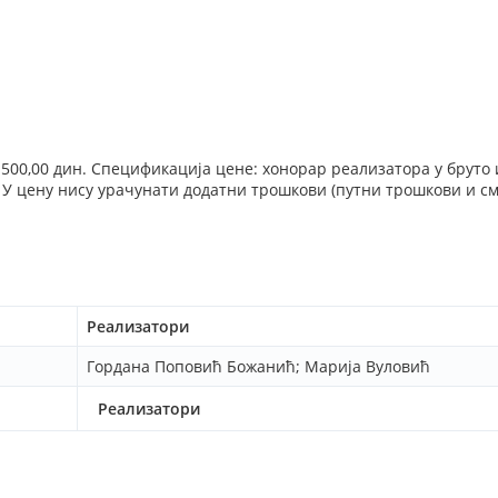
.500,00 дин. Спецификација цене: хонорар реализатора у бруто 
У цену нису урачунати додатни трошкови (путни трошкови и см
Реализатори
Гордана Поповић Божанић; Марија Вуловић
Реализатори