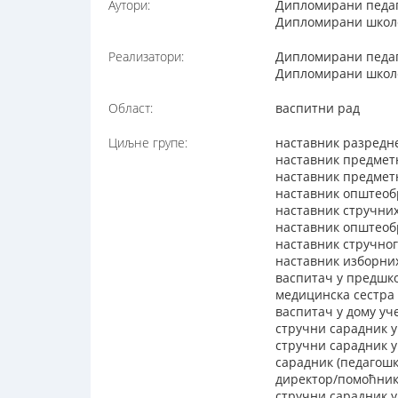
Аутори:
Дипломирани педаг
Дипломирани школс
Реализатори:
Дипломирани педаг
Дипломирани школс
Област:
васпитни рад
Циљне групе:
наставник разредн
наставник предмет
наставник предметн
наставник општеоб
наставник стручни
наставник општеобр
наставник стручног
наставник изборни
васпитач у предшко
медицинска сестра 
васпитач у дому уч
стручни сарадник у
стручни сарадник 
сарадник (педагошк
директор/помоћник
стручни сарадник у