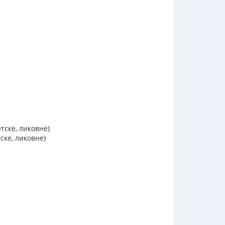
к
к
тске, ликовне)
ске, ликовне)