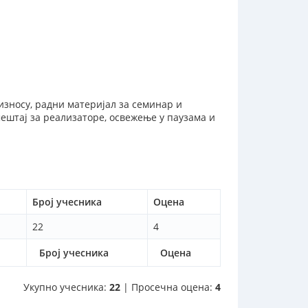
износу, радни материјал за семинар и
ештај за реализаторе, освежење у паузама и
Број учесника
Оцена
22
4
Број учесника
Оцена
Укупно учесника:
22
| Просечна оцена:
4