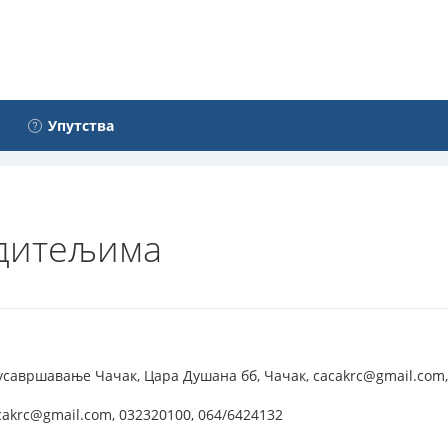
Упутства
одитељима
усавршавање Чачак, Цара Душана бб, Чачак, cacakrc@gmail.com,
akrc@gmail.com, 032320100, 064/6424132