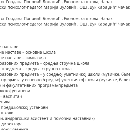
ог Гордана Поповић Божанић , Економска школа, Чачак
ки психолог-педагог Марија Вуловић , ОШ „Вук Караџић“ Чача
ог Гордана Поповић Божанић , Економска школа, Чачак
ки психолог-педагог Марија Вуловић , ОШ „Вук Караџић“ Чача
е наставе
не наставе – основна школа
е наставе – гимназија
разовних предмета – средња стручна школа
х предмета – средња стручна школа
азовних предмета – у средњој уметничкој школи (музичке, бале
 предмета у основној/средњој уметничкој школи (музичке, балет
х и факултативних програма/предмета
лској установи
– васпитач
еника
 предшколској установи
у школи
и, андрагошки асистент и помоћни наставник)
 директора
 дому ученика