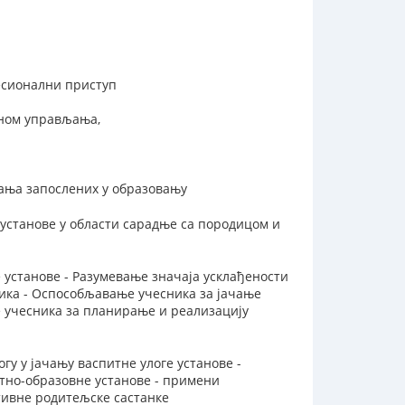
фесионални приступ
аном управљања,
ања запослених у образовању
установе у области сарадње са породицом и
е установе - Разумевање значаја усклађености
ника - Оспособљавање учесника за јачање
 учесника за планирање и реализацију
гу у јачању васпитне улоге установе -
итно-образовне установе - примени
тивне родитељске састанке