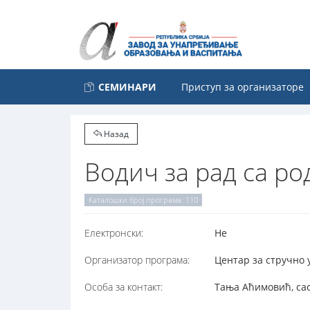
СЕМИНАРИ
Приступ за организаторе
Назад
Водич за рад са р
Каталошки број програма: 110
Електронски:
Не
Организатор програма:
Центар за стручно 
Особа за контакт:
Тања Аћимовић, cac