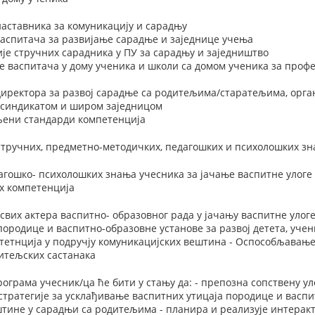
наставника за комуникацију и сарадњу
васпитача за развијање сарадње и заједнице учења
је стручних сарадника у ПУ за сарадњу и заједништво
е васпитача у дому ученика и школи са домом ученика за про
 директора за развој сарадње са родитељима/старатељима, орг
синдикатом и широм заједницом
вљени стандарди компетенција
тручних, предметно-методичких, педагошких и психолошких зн
гошко- психолошких знања учесника за јачање васпитне улоге 
х компетенција
 свих актера васпитно- образовног рада у јачању васпитне улог
породице и васпитно-образовне установе за развој детета, уче
тетнција у подручју комуникацијских вештина - Оспособљавање
итељских састанака
ограма учесник/ца ће бити у стању да: - препозна сопствену уло
стратегије за усклађивање васпитних утицаја породице и васп
штине у сарадњи са родитељима - планира и реализује интерак