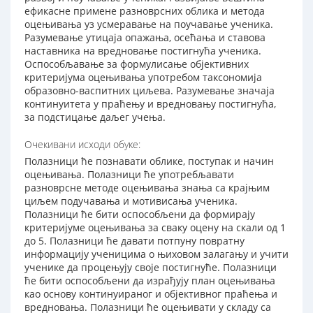
ефикасне примене разноврсних облика и метода
оцењивања уз усмеравање на поучавање ученика.
Разумевање утицаја опажања, осећања и ставова
наставника на вредновање постигнућа ученика.
Оспособљавање за формулисање објективних
критеријума оцењивања употребом таксономија
образовно-васпитних циљева. Разумевање значаја
континуитета у праћењу и вредновању постигнућа,
за подстицање даљег учења.
Очекивани исходи обуке:
Полазници ће познавати облике, поступак и начин
оцењивања. Полазници ће употребљавати
разноврсне методе оцењивања знања са крајњим
циљем подучавања и мотивисања ученика.
Полазници ће бити оспособљени да формирају
критеријуме оцењивања за сваку оцену на скали од 1
до 5. Полазници ће давати потпуну повратну
информацију ученицима о њиховом залагању и учити
ученике да процењују своје постигнуће. Полазници
ће бити оспособљени да израђују план оцењивања
као основу континуираног и објективног праћења и
вредновања. Полазници ће оцењивати у складу са