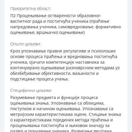
Приоритетна област:
П2 Процењивање остварености образовног-
васпитног рада и постигнућа ученика (праћење
напредовања ученика, самовредновање, формативно
оцењивање, вршњачко оцењивање)
Општи циљеви:
Кроз упознавање правне регулативе и психолошке
основе процеса праћења и вредновања постигнућа
ученика, ојачати компетенције наставника за
континуирано оцењивање разноврсним методама уз
обезбеђивање објективности, ваљаности и
подстицање процеса учења.
Специфични циљеви:
Разумевање предмета и функције процеса
оцењивања знања. Упознавање са облицима,
поступком и начином оцењивања. Упознавање са
метријским карактеристикама оцене. Стицање знања
о карактеристикама појединих метода праћења и
процењивања постигнућа и њиховом значају за
развој и поучавање ученика. Развијање вештина