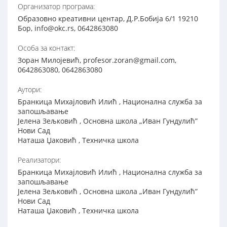
Организатор програма:
Образовно креативни центар, Д.Р.Бобија 6/1 19210
Бор, info@okc.rs, 0642863080
Особа за контакт:
Зоран Милојевић, profesor.zoran@gmail.com,
0642863080, 0642863080
Аутори:
Бранкица Михајловић Илић , Национална служба за
запошљавање
Јелена Зељковић , Основна школа „Иван Гундулић”
Нови Сад
Наташа Џаковић , Техничка школа
Реализатори:
Бранкица Михајловић Илић , Национална служба за
запошљавање
Јелена Зељковић , Основна школа „Иван Гундулић”
Нови Сад
Наташа Џаковић , Техничка школа