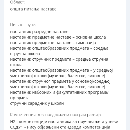
Област:
општа питања наставе
Циљне групе:
наставник разредне наставе
наставник предметне наставе – основна школа
наставник предметне наставе – гимназија
наставник општеобразовних предмета – средња
стручна школа
наставник стручних предмета – средња стручна
школа
наставник општеобразовних предмета – у средњој
уметничкој школи (музичке, балетске, ликовне)
наставник стручног предмета у основној/средњој
уметничкој школи (музичке, балетске, ликовне)
наставник изборних и факултативних програма/
предмета
стручни сарадник у школи
Компетенција коју предложени програм развија:
Н2 - компетенције наставника за поучавање и учење
ССДУ1 - нису објављени стандарди компетенција