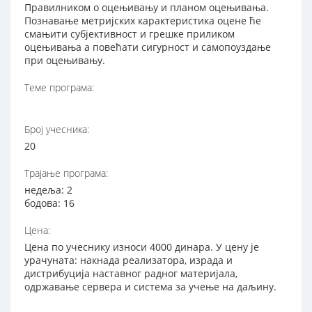
Правилником о оцењивању и планом оцењивања.
Познавање метријских карактеристика оцене ће
смањити субјективност и грешке приликом
оцењивања а повећати сигурност и самопоуздање
при оцењивању.
Теме програма:
Број учесника:
20
Трајање програма:
недеља: 2
бодова: 16
Цена:
Цена по учеснику износи 4000 динара. У цену је
урачуната: накнада реализатора, израда и
дистрибуција наставног радног материјала,
одржавање сервера и система за учење на даљину.