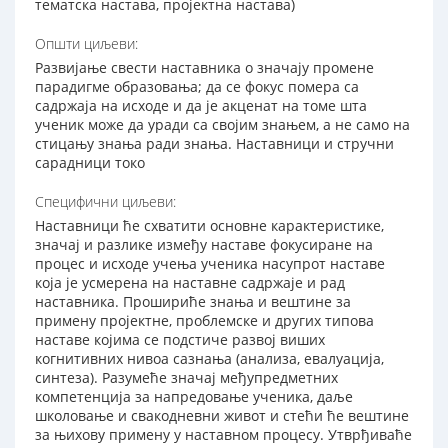
тематска настава, пројектна настава)
Општи циљеви:
Развијање свести наставника о значају промене
парадигме образовања; да се фокус помера са
садржаја на исходе и да је акценат на томе шта
ученик може да уради са својим знањем, а не само на
стицању знања ради знања. Наставници и стручни
сарадници токо
Специфични циљеви:
Наставници ће схватити основне карактеристике,
значај и разлике између наставе фокусиране на
процес и исходе учења ученика насупрот наставе
која је усмерена на наставне садржаје и рад
наставника. Прошириће знања и вештине за
примену пројектне, проблемске и других типова
наставе којима се подстиче развој виших
когнитивних нивоа сазнања (анализа, евалуација,
синтеза). Разумеће значај међупредметних
компетенција за напредовање ученика, даље
школовање и свакодневни живот и стећи ће вештине
за њихову примену у наставном процесу. Утврђиваће