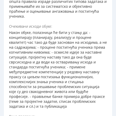
општа правила израде различитих типова задатака и
примењиваће их за систематско и објективно
праћење и оцењивање ангажовања и постигнућа
ученика.
Очекивани исходи обуке:
Након обуке, полазници ће бити у стању да: -
конципирају (планирају, реализују и процене
квалитет) час тако да буде заснован на исходима, а не
на садржајима; - процене постигнућа ученика према
когнитивним нивоима; - осмисле идеје за наставне
ситуације, пројектну наставу тако да она буде
сврсисходна и да води ка остваривању исхода и
стандарда постигнућа ученика; - примене
међупредметне компетенције у редовну наставну
праксу са циљем постизања функционалнијих,
комплекснијих знања ученика и стицања
способности за решавање проблемских ситуација
које су део свакодневног живота или будуће
професије. - прављење банке примера добре праксе
(теме за пројектне задатке, списак проблемских
задатака и сл.) и та публикација