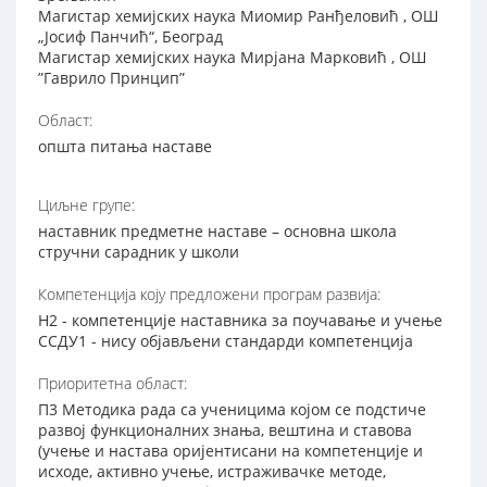
Магистар хемијских наука Миомир Ранђеловић , ОШ
„Јосиф Панчић“, Београд
Магистар хемијских наука Мирјана Марковић , ОШ
”Гаврило Принцип”
Област:
општа питања наставе
Циљне групе:
наставник предметне наставе – основна школа
стручни сарадник у школи
Компетенција коју предложени програм развија:
Н2 - компетенције наставника за поучавање и учење
ССДУ1 - нису објављени стандарди компетенција
Приоритетна област:
П3 Методика рада са ученицима којом се подстиче
развој функционалних знања, вештина и ставова
(учење и настава оријентисани на компетенције и
исходе, активно учење, истраживачке методе,