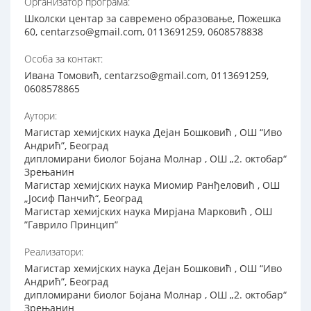
Организатор програма:
Школски центар за савремено образовање, Пожешка
60, centarzso@gmail.com, 0113691259, 0608578838
Особа за контакт:
Ивана Томовић, centarzso@gmail.com, 0113691259,
0608578865
Аутори:
Магистар хемијских наука Дејан Бошковић , ОШ “Иво
Андрић”, Београд
дипломирани биолог Бојана Молнар , ОШ „2. октобар“
Зрењанин
Магистар хемијских наука Миомир Ранђеловић , ОШ
„Јосиф Панчић“, Београд
Магистар хемијских наука Мирјана Марковић , ОШ
”Гаврило Принцип”
Реализатори:
Магистар хемијских наука Дејан Бошковић , ОШ “Иво
Андрић”, Београд
дипломирани биолог Бојана Молнар , ОШ „2. октобар“
Зрењанин