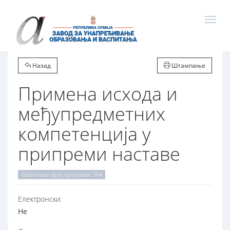
Назад
Штампање
Примена исхода и
међупредметних
компетенција у
припреми наставе
Каталошки број програма: 504
Електронски:
Не