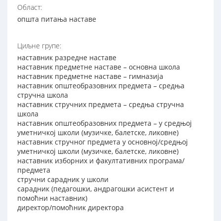
Област:
општа питања наставе
Циљне групе:
наставник разредне наставе
наставник предметне наставе – основна школа
наставник предметне наставе – гимназија
наставник општеобразовних предмета – средња
стручна школа
наставник стручних предмета – средња стручна
школа
наставник општеобразовних предмета – у средњој
уметничкој школи (музичке, балетске, ликовне)
наставник стручног предмета у основној/средњој
уметничкој школи (музичке, балетске, ликовне)
наставник изборних и факултативних програма/
предмета
стручни сарадник у школи
сарадник (педагошки, андрагошки асистент и
помоћни наставник)
директор/помоћник директора