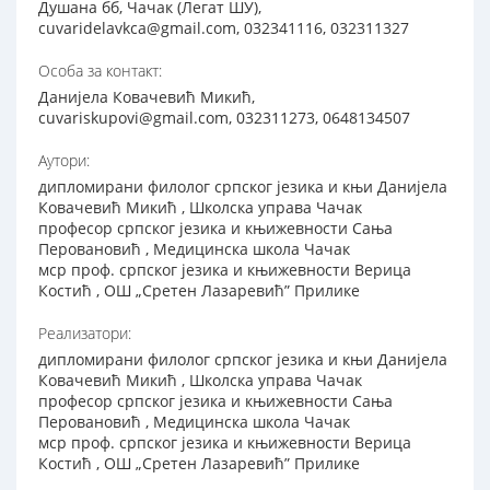
Душана бб, Чачак (Легат ШУ),
cuvaridelavkca@gmail.com, 032341116, 032311327
Особа за контакт:
Данијела Ковачевић Микић,
cuvariskupovi@gmail.com, 032311273, 0648134507
Аутори:
дипломирани филолог српског језика и књи Данијела
Ковачевић Микић , Школска управа Чачак
професор српског језика и књижевности Сања
Перовановић , Медицинска школа Чачак
мср проф. српског језика и књижевности Верица
Костић , ОШ „Сретен Лазаревић” Прилике
Реализатори:
дипломирани филолог српског језика и књи Данијела
Ковачевић Микић , Школска управа Чачак
професор српског језика и књижевности Сања
Перовановић , Медицинска школа Чачак
мср проф. српског језика и књижевности Верица
Костић , ОШ „Сретен Лазаревић” Прилике