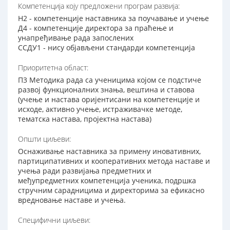
Компетенција коју предложени програм развија:
Н2 - компетенције наставника за поучавање и учење
Д4 - компетенције директора за праћење и
унапређивање рада запослених
ССДУ1 - нису објављени стандарди компетенција
Приоритетна област:
П3 Методика рада са ученицима којом се подстиче
развој функционалних знања, вештина и ставова
(учење и настава оријентисани на компетенције и
исходе, активно учење, истраживачке методе,
тематска настава, пројектна настава)
Општи циљеви:
Оснаживање наставника за примену иновативних,
партиципативних и кооперативних метода наставе и
учења ради развијања предметних и
међупредметних компетенција ученика, подршка
стручним сарадницима и директорима за ефикасно
вредновање наставе и учења.
Специфични циљеви: