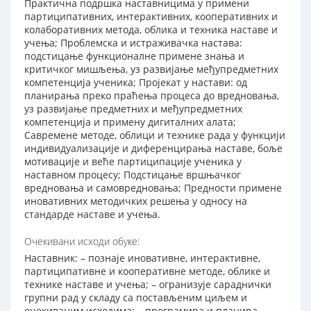
Практична подршка наставницима у примени
партиципативних, интерактивних, кооперативних и
колаборативних метода, облика и техника наставе и
учења; Проблемска и истраживачка настава:
подстицање функционалне примене знања и
критичког мишљења, уз развијање међупредметних
компетенција ученика; Пројекат у настави: од
планирања преко праћења процеса до вредновања,
уз развијање предметних и међупредметних
компетенција и примену дигиталних алата;
Савремене методе, облици и технике рада у функцији
индивидуализације и диференцирања наставе, боље
мотивације и веће партиципације ученика у
наставном процесу; Подстицање вршњачког
вредновања и самовредновања; Предности примене
иновативних методичких решења у односу на
стандарде наставе и учења.
Очекивани исходи обуке:
Наставник: – познаје иновативне, интерактивне,
партиципативне и кооперативне методе, облике и
технике наставе и учења; – огранизује сараднички
групни рад у складу са постављеним циљем и
очекиваним исходима; – програмира и планира