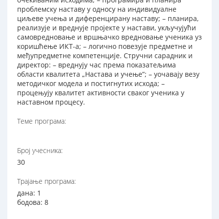
проблемску наставу у односу на индивидуалне
циљеве учења и диференцирану наставу; – планира,
реализује и вреднује пројекте у настави, укључујући
самовредновање и вршњачко вредновање ученика уз
коришћење ИКТ-а; – логично повезује предметне и
међупредметне компетенције. Стручни сарадник и
директор: – вреднују час према показатељима
области квалитета „Настава и учење”; – уочавају везу
методичког модела и постигнутих исхода; –
процењују квалитет активности сваког ученика у
наставном процесу.
Теме програма:
Број учесника:
30
Трајање програма:
дана: 1
бодова: 8