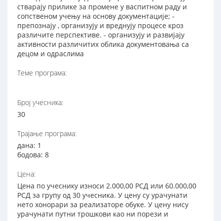
стварају прилике за промене у васпитном раду и
сопственом учењу на основу документације; -
препознају , организују и вреднују процесе кроз
различите перспективе. - организују и развијају
активности различитих облика документовања са
децом и одраслима
Теме програма:
Број учесника:
30
Трајање програма:
дана: 1
бодова: 8
Цена:
Цена по учеснику износи 2.000,00 РСД или 60.000,00
РСД за групу од 30 учесника. У цену су урачунати
нето хонорари за реализаторе обуке. У цену нису
урачунати путни трошкови као ни порези и