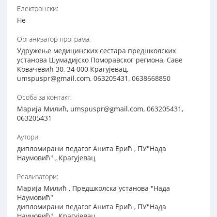
Електронски:
Не
Организатор програма:
Удружење медицинских сестара предшколских
установа Шумадијско Поморавског региона, Саве
Ковачевић 30, 34 000 Крагујевац,
umspuspr@gmail.com, 063205431, 0638668850
Особа за контакт:
Марија Милић, umspuspr@gmail.com, 063205431,
063205431
Аутори:
дипломирани педагог Анита Ерић , ПУ"Нада
Наумовић" , Крагујевац
Реализатори:
Марија Милић , Предшколска установа "Нада
Наумовић"
дипломирани педагог Анита Ерић , ПУ"Нада
Наумовић" , Крагујевац