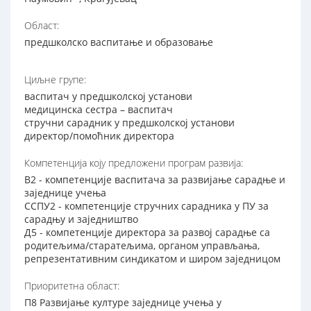
Област:
предшколско васпитање и образовање
Циљне групе:
васпитач у предшколској установи
медицинска сестра – васпитач
стручни сарадник у предшколској установи
директор/помоћник директора
Компетенција коју предложени програм развија:
В2 - компетенције васпитача за развијање сарадње и
заједнице учења
ССПУ2 - компетенције стручних сарадника у ПУ за
сарадњу и заједништво
Д5 - компетенције директора за развој сарадње са
родитељима/старатељима, органом управљања,
репрезентативним синдикатом и широм заједницом
Приоритетна област:
П8 Развијање културе заједнице учења у