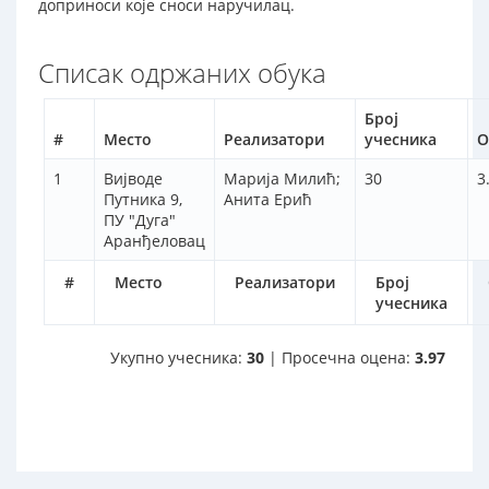
доприноси које сноси наручилац.
Списак одржаних обука
Број
#
Место
Реализатори
учесника
О
1
Вијводе
Марија Милић;
30
3
Путника 9,
Анита Ерић
ПУ "Дуга"
Аранђеловац
#
Место
Реализатори
Број
учесника
Укупно учесника:
30
| Просечна оцена:
3.97