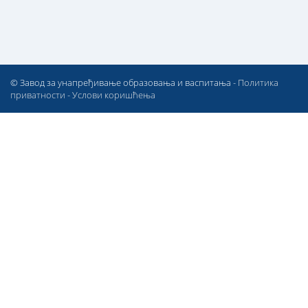
© Завод за унапређивање образовања и васпитања -
Политика
приватности
-
Услови коришћења