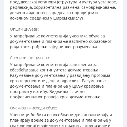
предшколској установи (структура и култура установе,
рефлексија, хоризонтална размена, самовредновање,
дељено лидерство, сарадња са породицом и
локалном средином у ширем смислу)
Општи циљеви:
Унапређивање компетенција учесника обуке за
документовање и планирање васпитно-образовног
рада кроз грађење заједничког разумевања.
Специфични циљеви:
Унапређивање компетенција запослених за
обезбеђивање континуитета документовања.
Разумевање документовања у развијању програма
кроз перспективе деце и одраслих . Разумевање
документовања и планирања у циљу креирања
програма у вртићу. Видљивост личног
професионалног развоја кроз документовање.
Очекивани исходи обуке:
Учесници ће бити оспособљени да: - анализирају и
планирају време за документовање и планирање у
свакодневној и заједничкој пракси ; - препознају и