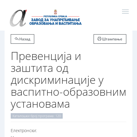
Назад
Штампање
Превенција и
заштита од
дискриминације у
васпитно-образовним
установама
Каталошки број програма: 120
Електронски: