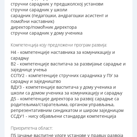
стручни сарадник у предшколској установи
стручни сарадник у школи
сарадник (педагошки, андрагошки асистент и
помоћни наставник)
директор/помоћник директора
стручни сарадник у дому ученика
Компетенција коју предложени програм развија:
Н4 - компетенције наставника за комуникацију и
сарадњу
В2 - компетенције васпитача за развијање сарадње и
заједнице учења
ССПУ2 - компетенције стручних сарадника у ПУ за
сарадњу и заједништво
ВДУ3 - компетенције васпитача у дому ученика и
школи са домом ученика за комуникацију и сарадњу
Д5 - компетенције директора за развој сарадње са
родитељима/старатељима, органом управљања,
репрезентативним синдикатом и широм заједницом
ССДУ1 - нису објављени стандарди компетенција
Приоритетна област:
П5 Јачање васпитне улоге установе у правцу развоја