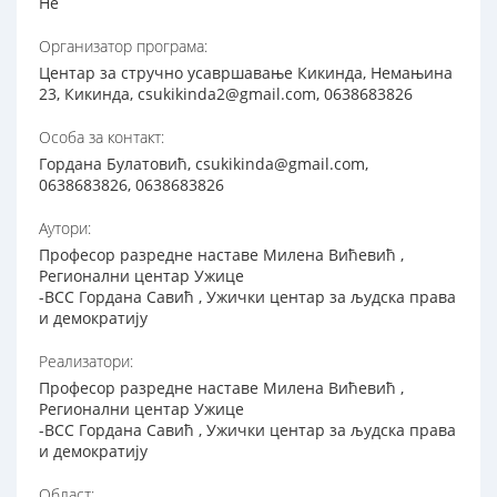
Не
Организатор програма:
Центар за стручно усавршавање Кикинда, Немањина
23, Кикинда, csukikinda2@gmail.com, 0638683826
Особа за контакт:
Гордана Булатовић, csukikinda@gmail.com,
0638683826, 0638683826
Аутори:
Професор разредне наставе Милена Вићевић ,
Регионални центар Ужице
-ВСС Гордана Савић , Ужички центар за људска права
и демократију
Реализатори:
Професор разредне наставе Милена Вићевић ,
Регионални центар Ужице
-ВСС Гордана Савић , Ужички центар за људска права
и демократију
Област: