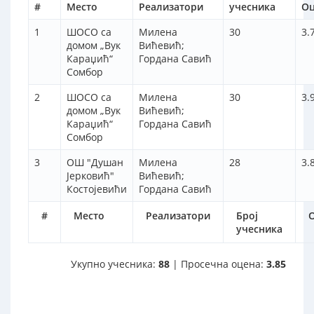
#
Место
Реализатори
учесника
Оц
1
ШОСО са
Милена
30
3.
домом „Вук
Вићевић;
Караџић“
Гордана Савић
Сомбор
2
ШОСО са
Милена
30
3.
домом „Вук
Вићевић;
Караџић“
Гордана Савић
Сомбор
3
ОШ "Душан
Милена
28
3.
Јерковић"
Вићевић;
Костојевићи
Гордана Савић
#
Место
Реализатори
Број
учесника
Укупно учесника:
88
| Просечна оцена:
3.85