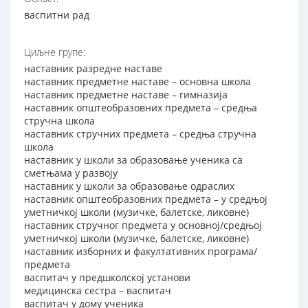
васпитни рад
Циљне групе:
наставник разредне наставе
наставник предметне наставе – основна школа
наставник предметне наставе – гимназија
наставник општеобразовних предмета – средња
стручна школа
наставник стручних предмета – средња стручна
школа
наставник у школи за образовање ученика са
сметњама у развоју
наставник у школи за образовање одраслих
наставник општеобразовних предмета – у средњој
уметничкој школи (музичке, балетске, ликовне)
наставник стручног предмета у основној/средњој
уметничкој школи (музичке, балетске, ликовне)
наставник изборних и факултативних програма/
предмета
васпитач у предшколској установи
медицинска сестра – васпитач
васпитач у дому ученика