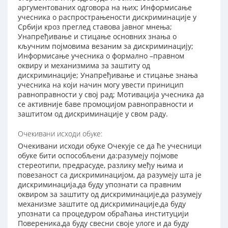
аргументованих одговора на њих; Информисање
учесника о распрострањености дискриминације у
Србији кроз преглед ставова јавног мнења;
Унапређивање и стицање основних знања о
кључним појмовима везаним за дискриминацију;
Информисање учесника о формално –правном
оквиру и механизмима за заштиту од
дискриминације; Унапређивање и стицање знања
учесника на који начин могу увести приницип
равноправности у свој рад; Мотивација учесника да
се активније баве промоцијом равноправности и
заштитом од дискриминације у свом раду.
Очекивани исходи обуке:
Очекивани исходи обуке Очекује се да ће учесници
обуке бити оспособљени да:разумеју појмове
стереотипи, предрасуде, разлику међу њима и
повезаност са дискриминацијом, да разумеју шта је
дискриминација,да буду упознати са правним
оквиром за заштиту од дискриминације,да разумеју
механизме заштите од дискриминације,да буду
упознати са процедуром обраћања институцији
Повереника,да буду свесни своје улоге и да буду