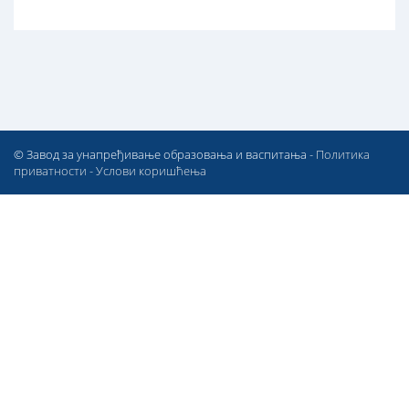
© Завод за унапређивање образовања и васпитања -
Политика
приватности
-
Услови коришћења