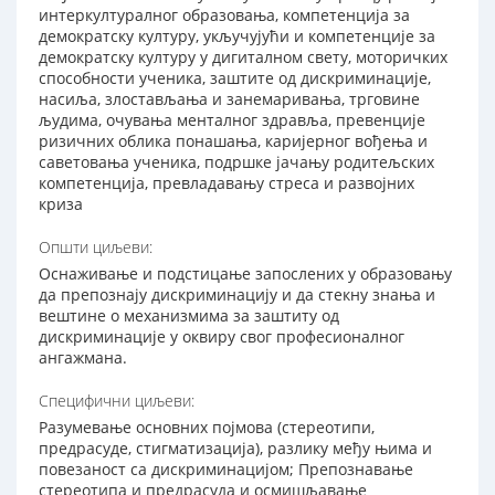
интеркултуралног образовања, компетенција за
демократску културу, укључујући и компетенције за
демократску културу у дигиталном свету, моторичких
способности ученика, заштите од дискриминације,
насиља, злостављања и занемаривања, трговине
људима, очувања менталног здравља, превенције
ризичних облика понашања, каријерног вођења и
саветовања ученика, подршке јачању родитељских
компетенција, превладавању стреса и развојних
криза
Општи циљеви:
Оснаживање и подстицање запослених у образовању
да препознају дискриминацију и да стекну знања и
вештине о механизмима за заштиту од
дискриминације у оквиру свог професионалног
ангажмана.
Специфични циљеви:
Разумевање основних појмова (стереотипи,
предрасуде, стигматизација), разлику међу њима и
повезаност са дискриминацијом; Препознавање
стереотипа и предрасуда и осмишљавање