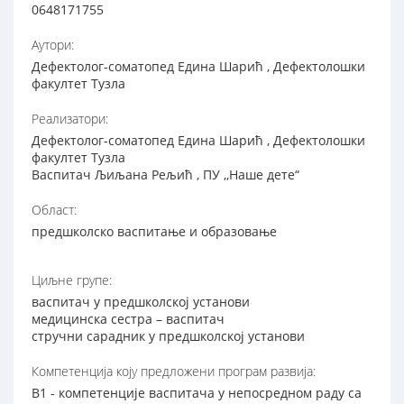
0648171755
Аутори:
Дефектолог-соматопед Едина Шарић , Дефектолошки
факултет Тузла
Реализатори:
Дефектолог-соматопед Едина Шарић , Дефектолошки
факултет Тузла
Васпитач Љиљана Рељић , ПУ ,,Наше дете“
Област:
предшколско васпитање и образовање
Циљне групе:
васпитач у предшколској установи
медицинска сестра – васпитач
стручни сарадник у предшколској установи
Компетенција коју предложени програм развија:
В1 - компетенције васпитача у непосредном раду са