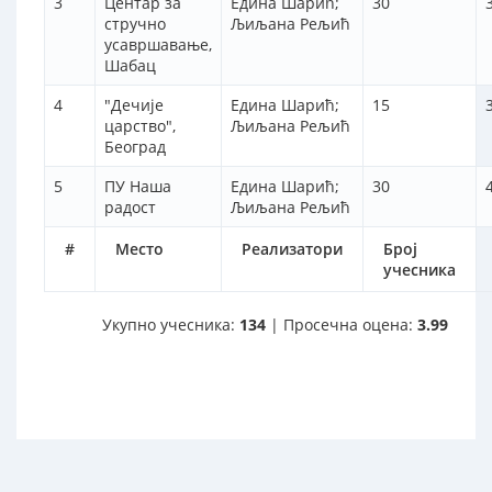
3
Центар за
Едина Шарић;
30
стручно
Љиљана Рељић
усавршавање,
Шабац
4
"Дечије
Едина Шарић;
15
царство",
Љиљана Рељић
Београд
5
ПУ Наша
Едина Шарић;
30
радост
Љиљана Рељић
#
Место
Реализатори
Број
учесника
Укупно учесника:
134
| Просечна оцена:
3.99