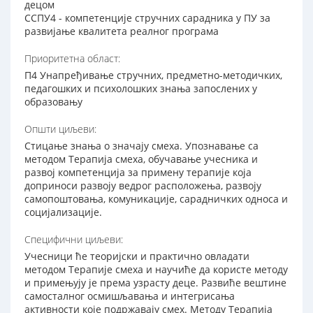
децом
ССПУ4 - компетенције стручних сарадника у ПУ за
развијање квалитета реалног програма
Приоритетна област:
П4 Унапређивање стручних, предметно-методичких,
педагошких и психолошких знања запослених у
образовању
Општи циљеви:
Стицање знања о значају смеха. Упознавање са
методом Терапија смеха, обучавање учесника и
развој компетенција за примену терапије која
доприноси развоју ведрог расположења, развоју
самопоштовања, комуникације, сарадничких односа и
социјализације.
Специфични циљеви:
Учесници ће теоријски и практично овладати
методом Терапије смеха и научиће да користе методу
и примењују је према узрасту деце. Развиће вештине
самосталног осмишљавања и интегрисања
активности које подржавају смех. Методу Терапија