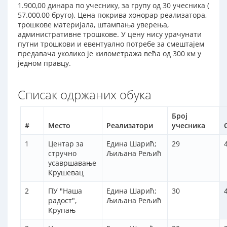
1.900,00 динара по учеснику, за групу од 30 учесника (
57.000,00 бруто). Цена покрива хонорар реализатора,
трошкове материјала, штампања уверења,
административне трошкове. У цену нису урачунати
путни трошкови и евентуално потребе за смештајем
предавача уколико је километража већа од 300 км у
једном правцу.
Списак одржаних обука
Број
#
Место
Реализатори
учесника
1
Центар за
Едина Шарић;
29
стручно
Љиљана Рељић
усавршавање
Крушевац
2
ПУ "Наша
Едина Шарић;
30
радост",
Љиљана Рељић
Крупањ