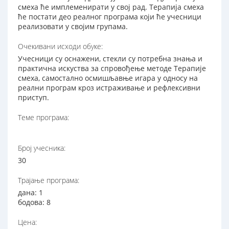
смеха ће имплеменирати у свој рад. Терапија смеха
ће постати део реалног програма који ће учесници
реализовати у својим групама.
Очекивани исходи обуке:
Учесници су оснажени, стекли су потребна знања и
практична искуства за спровођење методе Терапије
смеха, самостално осмишљавње игара у односу на
реални програм кроз истраживање и рефлексивни
приступ.
Теме програма:
Број учесника:
30
Трајање програма:
дана: 1
бодова: 8
Цена: