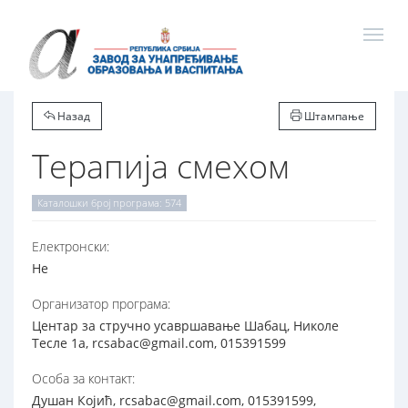
Назад
Штампање
Терапија смехом
Каталошки број програма: 574
Електронски:
Не
Организатор програма:
Центар за стручно усавршавање Шабац, Николе
Тесле 1а, rcsabac@gmail.com, 015391599
Особа за контакт:
Душан Којић, rcsabac@gmail.com, 015391599,