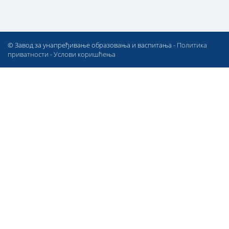
© Завод за унапређивање образовања и васпитања -
Политика
приватности
-
Услови коришћења