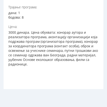
Трајање програма:
дана: 1
бодова: 8
Цена:
3000 динара. Цена обухвата: хонорар аутора и
реализатора програма, аконтацију организацији која
подржава програм (организатора програма), хонорар
за координатора програма (контакт особа), оброк и
освежење за учеснике семинара, путни трошкови ако
се семинар одржава ван Београда, радни материјал,
уџбеник Основе еколошког образовања, филм са
радионице.