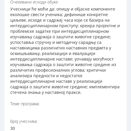
Очекивани исходи обуке:
Учесници ће моћи да: опишу и објасне компоненте
еколошке свести ученика; дефинише конкретне
циљеве, исходе и садржај часа који се базира на
интердисциплинарном приступу; креира пројектне и
проблемске задатке при интердисциплинарном
изучавању садржаја о заштити животне средине;
успоставља стручну и методичку сарадњу са
наставницима различитих наставних предмета у
осмишљавању, реализацији и евалуацији
интердисциплинарне наставе; уочавају могућност
изучавања садржаја о заштити животне средине из
различитих професионалних углова; критички
анализира предности и недостатке
интердисциплинарне наставе у реализацији
садржаја о заштити животне средине; имплементира
стечена знања у наставној пракси.
Теме програма:
Број учесника:
30