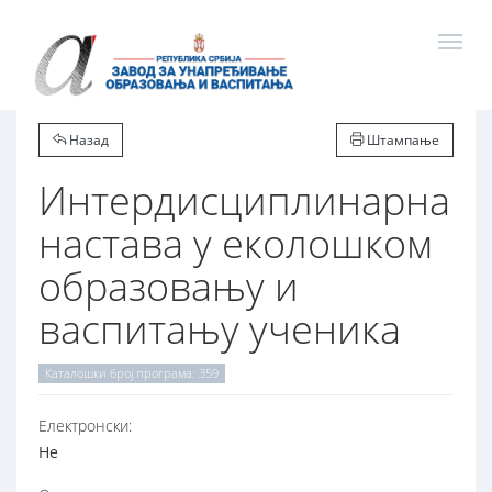
Назад
Штампање
Интердисциплинарна
настава у еколошком
образовању и
васпитању ученика
Каталошки број програма: 359
Електронски:
Не