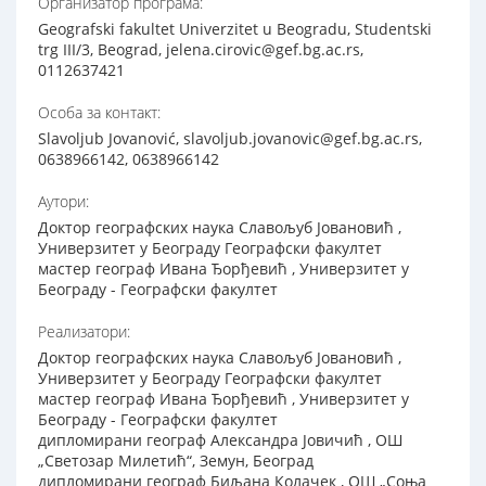
Организатор програма:
Geografski fakultet Univerzitet u Beogradu, Studentski
trg III/3, Beograd, jelena.cirovic@gef.bg.ac.rs,
0112637421
Особа за контакт:
Slavoljub Jovanović, slavoljub.jovanovic@gef.bg.ac.rs,
0638966142, 0638966142
Аутори:
Доктор географских наука Славољуб Јовановић ,
Универзитет у Београду Географски факултет
мастер географ Ивана Ђорђевић , Универзитет у
Београду - Географски факултет
Реализатори:
Доктор географских наука Славољуб Јовановић ,
Универзитет у Београду Географски факултет
мастер географ Ивана Ђорђевић , Универзитет у
Београду - Географски факултет
дипломирани географ Александра Јовичић , ОШ
„Светозар Милетић“, Земун, Београд
дипломирани географ Биљана Колачек , ОШ „Соња