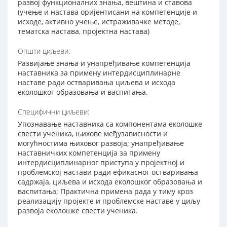
развој функционалних знања, вештина и ставова
(учење и настава оријентисани на компетенције и
исходе, активно учење, истраживачке методе,
тематска настава, пројектна настава)
Општи циљеви:
Развијање знања и унапређивање компетенција
наставника за примену интердисциплинарне
наставе ради остваривања циљева и исхода
еколошког образовања и васпитања.
Специфични циљеви:
Упознавање наставника са компонентама еколошке
свести ученика, њихове међузависности и
могућностима њиховог развоја; унапређивање
наставничких компетенција за примену
интердисциплинарног приступа у пројектној и
проблемској настави ради ефикасног остваривања
садржаја, циљева и исхода еколошког образовања и
васпитања; Практична примена рада у тиму кроз
реализацију пројекте и проблемске наставе у циљу
развоја еколошке свести ученика.