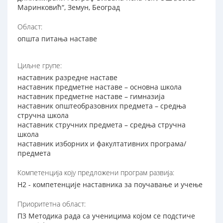
Маринковић“, Земун, Београд
Област:
општа питања наставе
Циљне групе:
наставник разредне наставе
наставник предметне наставе – основна школа
наставник предметне наставе – гимназија
наставник општеобразовних предмета – средња
стручна школа
наставник стручних предмета – средња стручна
школа
наставник изборних и факултативних програма/
предмета
Компетенција коју предложени програм развија:
Н2 - компетенције наставника за поучавање и учење
Приоритетна област:
П3 Методика рада са ученицима којом се подстиче