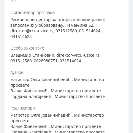
Не
Организатор програма:
Регионални центар за професионални развој
запослених у образовању, Немањина 52,
direktor@rcu-uzice.rs, 031512580, 031514624 ,
031514624
Особа за контакт:
Владимир Станковић, direktor@rcu-uzice.rs,
031512580, 0628086751, 031514624
Аутори:
магистар Олга Јованчићевић , Министарство
просвете
Владе Живановић , Министарство просвете
Гордана Благојевић , Министарство просвете
Реализатори:
магистар Олга Јованчићевић , Министарство
просвете
Владе Живановић , Министарство просвете
Гордана Благојевић , Министарство просвете