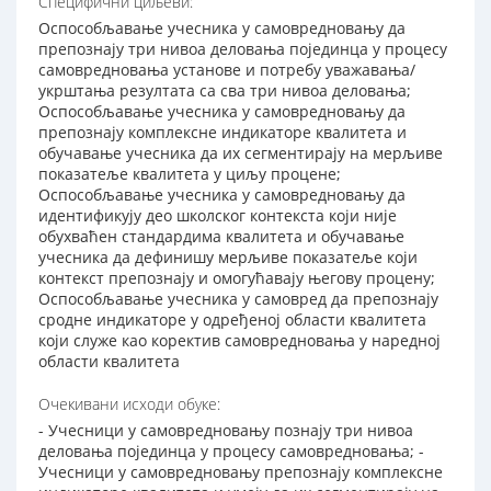
Специфични циљеви:
Оспособљавање учесника у самовредновању да
препознају три нивоа деловања појединца у процесу
самовредновања установе и потребу уважавања/
укрштања резултата са сва три нивоа деловања;
Оспособљавање учесника у самовредновању да
препознају комплексне индикаторе квалитета и
обучавање учесника да их сегментирају на мерљиве
показатеље квалитета у циљу процене;
Оспособљавање учесника у самовредновању да
идентификују део школског контекста који није
обухваћен стандардима квалитета и обучавање
учесника да дефинишу мерљиве показатеље који
контекст препознају и омогућавају његову процену;
Оспособљавање учесника у самовред да препознају
сродне индикаторе у одређеној области квалитета
који служе као коректив самовредновања у наредној
области квалитета
Очекивани исходи обуке:
- Учесници у самовредновању познају три нивоа
деловања појединца у процесу самовредновања; -
Учесници у самовредновању препознају комплексне