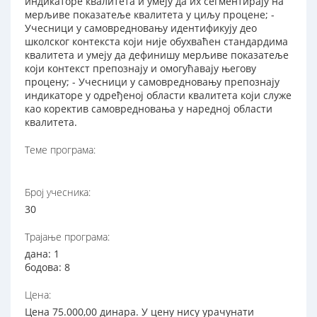
индикаторе квалитета и умеју да их сегментирају на
мерљиве показатеље квалитета у циљу процене; -
Учесници у самовредновању идентификују део
школског контекста који није обухваћен стандардима
квалитета и умеју да дефинишу мерљиве показатеље
који контекст препознају и омогућавају његову
процену; - Учесници у самовредновању препознају
индикаторе у одређеној области квалитета који служе
као коректив самовредновања у наредној области
квалитета.
Теме програма:
Број учесника:
30
Трајање програма:
дана: 1
бодова: 8
Цена:
Цена 75.000,00 динара. У цену нису урачунати