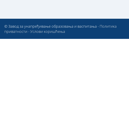
© Завод за унапређивање образовања и васпитања -
Политика
приватности
-
Услови коришћења