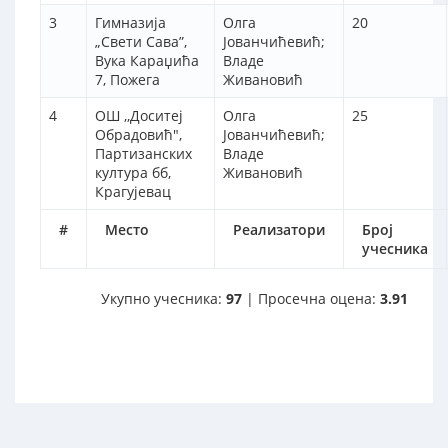
3
Гимназија
Олга
20
„Свети Сава”,
Јованчићевић;
Вука Караџића
Владе
7, Пожега
Живановић
4
ОШ ,,Доситеј
Олга
25
Обрадовић",
Јованчићевић;
Партизанских
Владе
култура бб,
Живановић
Крагујевац
#
Место
Реализатори
Број
учесника
Укупно учесника:
97
| Просечна оцена:
3.91