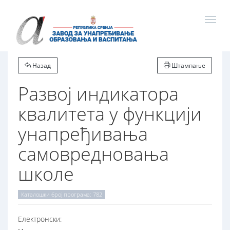
Назад
Штампање
Развој индикатора
квалитета у функцији
унапређивања
самовредновања
школе
Каталошки број програма: 782
Електронски: