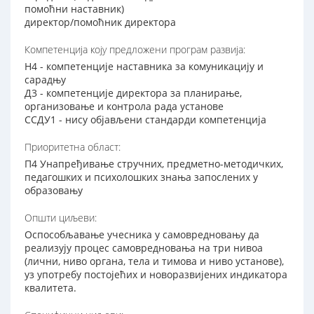
помоћни наставник)
директор/помоћник директора
Компетенција коју предложени програм развија:
Н4 - компетенције наставника за комуникацију и
сарадњу
Д3 - компетенције директора за планирање,
организовање и контролa рада установе
ССДУ1 - нису објављени стандарди компетенција
Приоритетна област:
П4 Унапређивање стручних, предметно-методичких,
педагошких и психолошких знања запослених у
образовању
Општи циљеви:
Оспособљавање учесника у самовредновању да
реализују процес самовредновања на три нивоа
(лични, ниво органа, тела и тимова и ниво установе),
уз употребу постојећих и новоразвијених индикатора
квалитета.