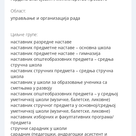
Област:
управљање и организација рада
Циљне групе:
наставник разредне наставе
наставник предметне наставе – основна школа
наставник предметне наставе – гимназија
наставник општеобразовних предмета – средња
стручна школа
наставник стручних предмета – средња стручна
школа
наставник у школи за образовање ученика са
сметњама у развоју
наставник општеобразовних предмета – у средњој
уметничкој школи (музичке, балетске, ликовне)
наставник стручног предмета у основној/средњој
уметничкој школи (музичке, балетске, ликовне)
наставник изборних и факултативних програма/
предмета
стручни сарадник у школи
сарадник (педагошки, андрагошки асистент и