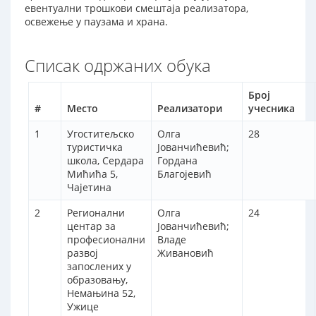
евентуални трошкови смештаја реализатора,
освежење у паузама и храна.
Списак одржаних обука
Број
#
Место
Реализатори
учесника
1
Угоститељско
Олга
28
туристичка
Јованчићевић;
школа, Сердара
Гордана
Мићића 5,
Благојевић
Чајетина
2
Регионални
Олга
24
центар за
Јованчићевић;
професионални
Владе
развој
Живановић
запослених у
образовању,
Немањина 52,
Ужице