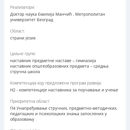
Реализатори:
Доктор наука Емилија Манчић , Метрополитан
универзитет Београд
Област:
страни језик
Циљне групе:
наставник предметне наставе – гимназија
наставник општеобразовних предмета – средња
стручна школа
Компетенција коју предложени програм развија:
Н2 - компетенције наставника за поучавање и учење
Приоритетна област:
П4 Унапређивање стручних, предметно-методичких,
педагошких и психолошких знања запослених у
образовању