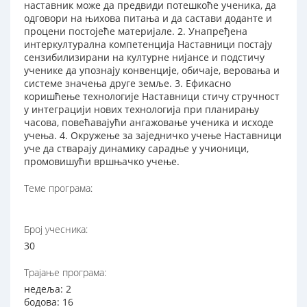
наставник може да предвиди потешкоће ученика, да
одговори на њихова питања и да састави доданте и
процени постојеће материјале. 2. Унапређена
интеркултурална компетенција Наставници постају
сензибилизирани на културне нијансе и подстичу
ученике да упознају конвенције, обичаје, веровања и
системе значења друге земље. 3. Ефикасно
коришћење технологије Наставници стичу стручност
у интеграцији нових технологија при планирању
часова, повећавајући ангажовање ученика и исходе
учења. 4. Окружење за заједничко учење Наставници
уче да стварају динамику сарадње у учионици,
промовишући вршњачко учење.
Теме програма:
Број учесника:
30
Трајање програма:
недеља: 2
бодова: 16