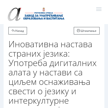
Назад
Штампање
Иновативна настава
страних језика:
Употреба дигиталних
алата у настави са
циљем оснаживања
свести о језику и
интеркултурне