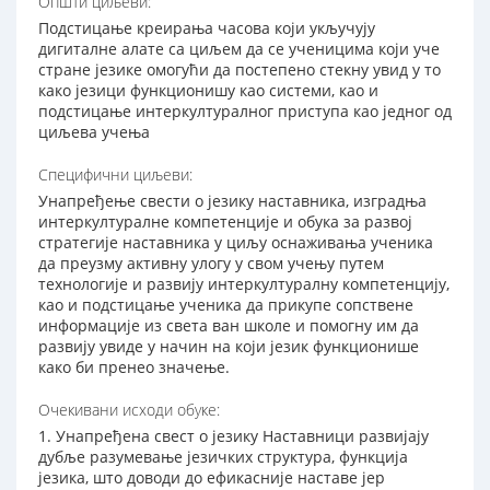
Општи циљеви:
Подстицање креирања часовa који укључују
дигиталне алате са циљем да се ученицима који уче
стране језике омогући да постепено стекну увид у то
како језици функционишу као системи, као и
подстицање интеркултуралног приступа као једног од
циљева учења
Специфични циљеви:
Унапређење свести о језику наставника, изградња
интеркултуралне компетенције и обука за развој
стратегије наставника у циљу оснаживања ученика
да преузму активну улогу у свом учењу путем
технологије и развију интеркултуралну компетенцију,
као и подстицање ученика да прикупе сопствене
информације из света ван школе и помогну им да
развију увиде у начин на који језик функционише
како би пренео значење.
Очекивани исходи обуке:
1. Унапређена свест о језику Наставници развијају
дубље разумевање језичких структура, функција
језика, што доводи до ефикасније наставе јер