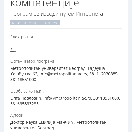
компетенције
програм се изводи путем Интернета
Каталошки број програма: 691
Електронски:
Да
Организатор програма:
Метрополитан универзитет Београд, Тадеуша
Кошћушка 63, info@metropolitan.ac.rs, 381112030885,
38118551000
Особа за контакт:
Олга Павловић, info@metropolitan.ac.rs, 38118551000,
381695893285
Аутори:
Доктор наука Емилија Манчић , Метрополитан
универзитет Београд