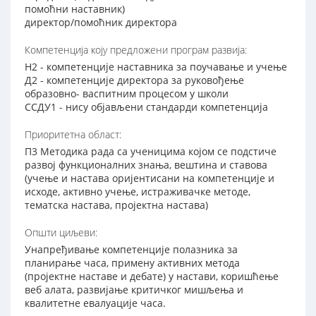
помоћни наставник)
директор/помоћник директора
Компетенција коју предложени програм развија:
Н2 - компетенције наставника за поучавање и учење
Д2 - компетенције директора за руковођење
образовно- васпитним процесом у школи
ССДУ1 - нису објављени стандарди компетенција
Приоритетна област:
П3 Методика рада са ученицима којом се подстиче
развој функционалних знања, вештина и ставова
(учење и настава оријентисани на компетенције и
исходе, активно учење, истраживачке методе,
тематска настава, пројектна настава)
Општи циљеви:
Унапређивање компетенције полазника за
планирање часа, примену активних метода
(пројектне наставе и дебате) у настави, коришћење
веб алата, развијање критичког мишљења и
квалитетне евалуације часа.