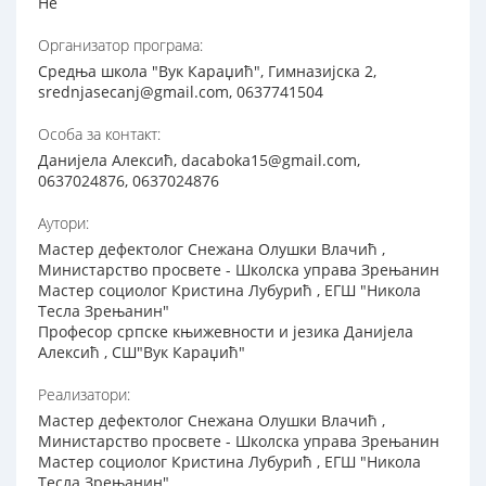
Не
Организатор програма:
Средња школа "Вук Караџић", Гимназијска 2,
srednjasecanj@gmail.com, 0637741504
Особа за контакт:
Данијела Алексић, dacaboka15@gmail.com,
0637024876, 0637024876
Аутори:
Мастер дефектолог Снежана Олушки Влачић ,
Министарство просвете - Школска управа Зрењанин
Мастер социолог Кристина Лубурић , ЕГШ "Никола
Тесла Зрењанин"
Професор српске књижевности и језика Данијела
Алексић , СШ"Вук Караџић"
Реализатори:
Мастер дефектолог Снежана Олушки Влачић ,
Министарство просвете - Школска управа Зрењанин
Мастер социолог Кристина Лубурић , ЕГШ "Никола
Тесла Зрењанин"