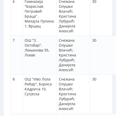
6
Гимназија
Снежана
30
"Борислав
Олушки
Петровић
Влачић;
Браца" ,
Кристина
Михајла Пупина
Лубурић;
1, Вршац
Данијела
Алексић
7
ОШ "3.
Снежана
30
Октобар",
Олушки
Лењинова 95,
Влачић;
Локве
Кристина
Лубурић;
Данијела
Алексић
8
ОШ "Иво Лола
Снежана
30
Рибар", Бориса
Олушки
Кидрича 10,
Влачић;
Сутјеска
Кристина
Лубурић;
Данијела
Алексић