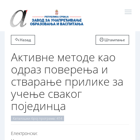
Назад
Штампање
Активне методе као
одраз поверења и
стварање прилике за
учење сваког
појединца
Каталошки број програма: 414
Електронски: