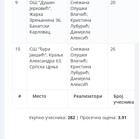
9
ОШ "Душан
Снежана
20
Јерковић",
Олушки
Жарка
Влачић;
Зрењанина 36,
Кристина
Банатски
Лубурић;
Карловац
Данијела
Алексић
10
СШ "Ђура
Снежана
26
Јакшић", Краља
Олушки
Александра 63,
Влачић;
Српска Црња
Кристина
Лубурић;
Данијела
Алексић
#
Место
Реализатори
Број
учесника
Укупно учесника:
282
| Просечна оцена:
3.91