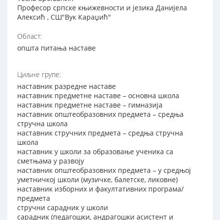
Професор српске књижевности и језика Данијела
Алексић , СШ"Вук Караџић"
Област:
општа питања наставе
Циљне групе:
наставник разредне наставе
наставник предметне наставе – основна школа
наставник предметне наставе – гимназија
наставник општеобразовних предмета – средња
стручна школа
наставник стручних предмета – средња стручна
школа
наставник у школи за образовање ученика са
сметњама у развоју
наставник општеобразовних предмета – у средњој
уметничкој школи (музичке, балетске, ликовне)
наставник изборних и факултативних програма/
предмета
стручни сарадник у школи
сарадник (педагошки, андрагошки асистент и