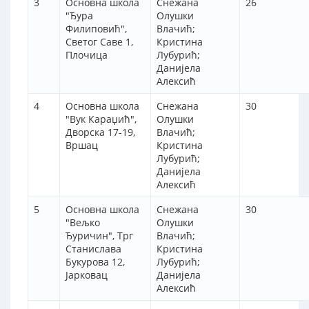
3
Основна школа
Снежана
26
"Ђура
Олушки
Филиповић",
Влачић;
Светог Саве 1,
Кристина
Плочица
Лубурић;
Данијела
Алексић
4
Основна школа
Снежана
30
"Вук Караџић",
Олушки
Дворска 17-19,
Влачић;
Вршац
Кристина
Лубурић;
Данијела
Алексић
5
Основна школа
Снежана
30
"Вељко
Олушки
Ђуричин", Трг
Влачић;
Станислава
Кристина
Букурова 12,
Лубурић;
Јарковац
Данијела
Алексић