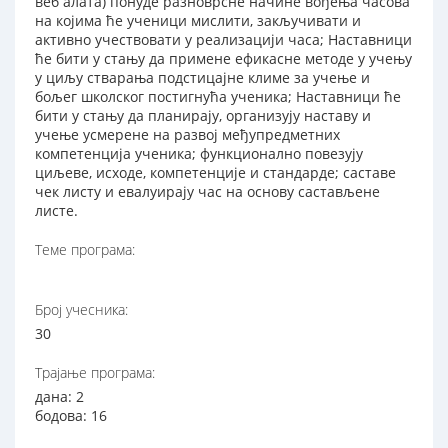
веб алата) понуде разноврсне начине вођења часова
на којима ће ученици мислити, закључивати и
активно учествовати у реализацији часа; Наставници
ће бити у стању да примене ефикасне методе у учењу
у циљу стварања подстицајне климе за учење и
бољег школског постигнућа ученика; Наставници ће
бити у стању да планирају, организују наставу и
учење усмерене на развој међупредметних
компетенција ученика; функционално повезују
циљеве, исходе, компетенције и стандарде; саставе
чек листу и евалуирају час на основу састављене
листе.
Теме програма:
Број учесника:
30
Трајање програма:
дана: 2
бодова: 16