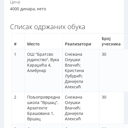
Цена:
4000 динара, нето
Списак одржаних обука
Број
#
Место
Реализатори
учесника
1
ОШ "Братсво
Снежана
30
јединство", Вука
Олушки
Караџића 4,
Влачић;
Алибунар
Кристина
Лубурић;
Данијела
Алексић
2
Пољопривредна
Снежана
30
школа "Вршац",
Олушки
Архитекте
Влачић;
Брашована 1,
Данијела
Вршац
Алексић