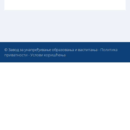
© Завод за унапређивање образовања и васпитања -
Политика
приватности
-
Услови коришћења