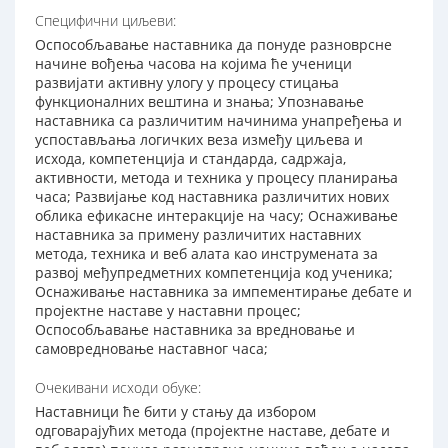
Специфични циљеви:
Оспособљавање наставника да понуде разноврсне
начине вођења часова на којима ће ученици
развијати активну улогу у процесу стицања
функционалних вештина и знања; Упознавање
наставника са различитим начинима унапређења и
успостављања логичких веза између циљева и
исхода, компетенција и стандарда, садржаја,
активности, метода и техника у процесу планирања
часа; Развијање код наставника различитих нових
облика ефикасне интеракције на часу; Оснаживање
наставника за примену различитих наставних
метода, техника и веб алата као инструмената за
развој међупредметних компетенција код ученика;
Оснаживање наставника за импементирање дебате и
пројектне наставе у наставни процес;
Оспособљавање наставника за вредновање и
самовредновање наставног часа;
Очекивани исходи обуке:
Наставници ће бити у стању да избором
одговарајућих метода (пројектне наставе, дебате и