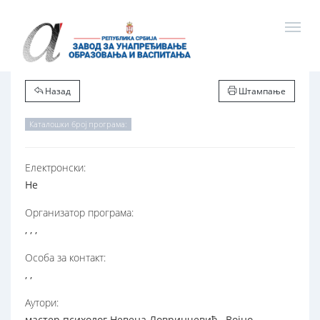
Назад
Штампање
Каталошки број програма:
Електронски:
Не
Организатор програма:
, , ,
Особа за контакт:
, ,
Аутори:
мастер психолог Невена Ловринчевић , Војно