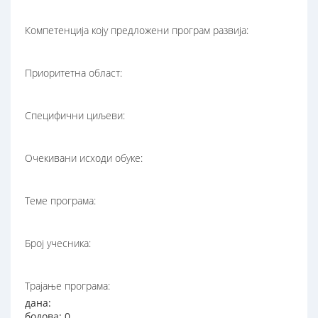
Компетенција коју предложени програм развија:
Приоритетна област:
Специфични циљеви:
Очекивани исходи обуке:
Теме програма:
Број учесника:
Трајање програма:
дана:
бодова: 0