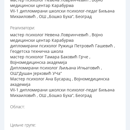
медицински центар Карабурма
VII-1 дипломирани школски психолог-педаг Биљана
Михаиловић , ОШ „Бошко Буха“, Београд
Реализатори:
мастер психолог Невена Ловринчевић , Војно
медицински центар Карабурма
дипломирани психолог Ружица Петровић Гашевић ,
Геодетска техничка школа
мастер психолог Тамара Баковић Грче ,
Војномедицинска академија
Дипломирани психолог Љиљана Игњатовић ,
ОШ“Душан Јерковић УЧа“
Мастер психолог Aна Бусарац , Војномедицинска
академија
VII-1 дипломирани школски психолог-педаг Биљана
Михаиловић , ОШ „Бошко Буха“, Београд
Област:
Циљне групе: