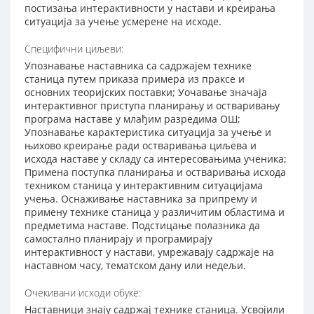
постизања интерактивности у настави и креирања
ситуација за учење усмерене на исходе.
Специфични циљеви:
Упознавање наставника са садржајем технике
станица путем приказа примера из праксе и
основних теоријских поставки; Уочавање значаја
интерактивног приступа планирању и остваривању
програма наставе у млађим разредима ОШ;
Упознавање карактеристика ситуација за учење и
њихово креирање ради остваривања циљева и
исхода наставе у складу са интересовањима ученика;
Примена поступка планирања и остваривања исхода
техником станица у интерактивним ситуацијама
учења. Оснаживање наставника за припрему и
примену технике станица у различитим областима и
предметима наставе. Подстицање полазника да
самостално планирају и програмирају
интерактивност у настави, умрежавају садржаје на
наставном часу, тематском дану или недељи.
Очекивани исходи обуке:
Наставници знају садржај технике станица. Усвојили