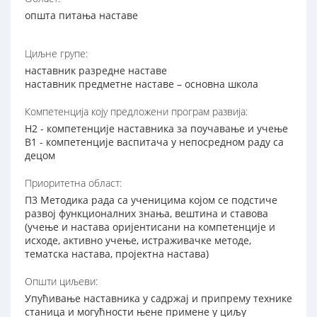
општа питања наставе
Циљне групе:
наставник разредне наставе
наставник предметне наставе – основна школа
Компетенција коју предложени програм развија:
Н2 - компетенције наставника за поучавање и учење
В1 - компетенције васпитача у непосредном раду са
децом
Приоритетна област:
П3 Методика рада са ученицима којом се подстиче
развој функционалних знања, вештина и ставова
(учење и настава оријентисани на компетенције и
исходе, активно учење, истраживачке методе,
тематска настава, пројектна настава)
Општи циљеви:
Упућивање наставника у садржај и припрему технике
станица и могућности њене примене у циљу