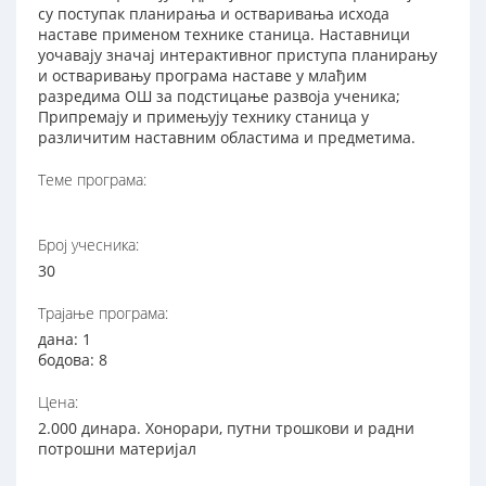
су поступак планирања и остваривања исхода
наставе применом технике станица. Наставници
уочавају значај интерактивног приступа планирању
и остваривању програма наставе у млађим
разредима ОШ за подстицање развоја ученика;
Припремају и примењују технику станица у
различитим наставним областима и предметима.
Теме програма:
Број учесника:
30
Трајање програма:
дана: 1
бодова: 8
Цена:
2.000 динара. Хонорари, путни трошкови и радни
потрошни материјал