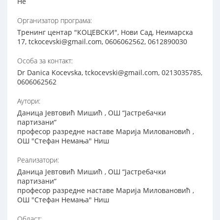
Не
Организатор програма:
Тренинг центар "КОЦЕВСКИ", Нови Сад, Неимарска
17, tckocevski@gmail.com, 0606062562, 0612890030
Особа за контакт:
Dr Danica Kocevska, tckocevski@gmail.com, 0213035785,
0606062562
Аутори:
Даница Јевтовић Мишић , ОШ “Јастребачки
партизани“
професор разредне наставе Марија Миловановић ,
ОШ "Стефан Немања" Ниш
Реализатори:
Даница Јевтовић Мишић , ОШ “Јастребачки
партизани“
професор разредне наставе Марија Миловановић ,
ОШ "Стефан Немања" Ниш
Област: