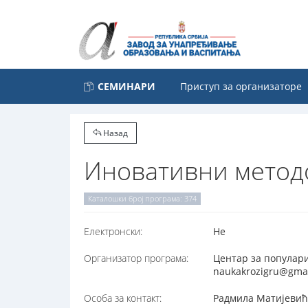
СЕМИНАРИ
Приступ за организаторе
Назад
Иновативни метод
Каталошки број програма: 374
Електронски:
Не
Организатор програма:
Центар за популари
naukakrozigru@gmai
Особа за контакт:
Радмила Матијевић,