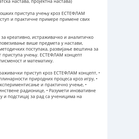
тска настава, пројектна настава)
олошких приступа учењу кроз ЕСТЕФЛАМ
ступ и практичне примере примене свих
а за креативно, истраживачко и аналитичко
повезивање више предмета у настави,
методичких поступака, развијање вештина за
oг приступa учењу. ЕСТЕФЛАМ концепт
 писменост и математику.
раживачки приступ кроз ЕСТЕФЛАМ концепт, •
линарности природних процеса кроз игру, •
експериментисање и практично учење, •
динствене радионице, • Разумети иновативне
у и подстицај за рад са ученицима на