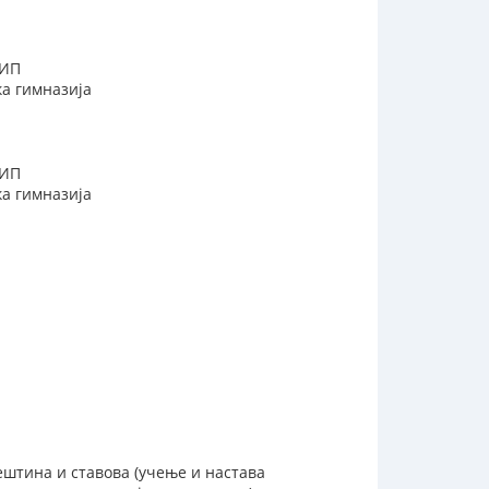
ЦИП
а гимназија
ЦИП
а гимназија
ештина и ставова (учење и настава