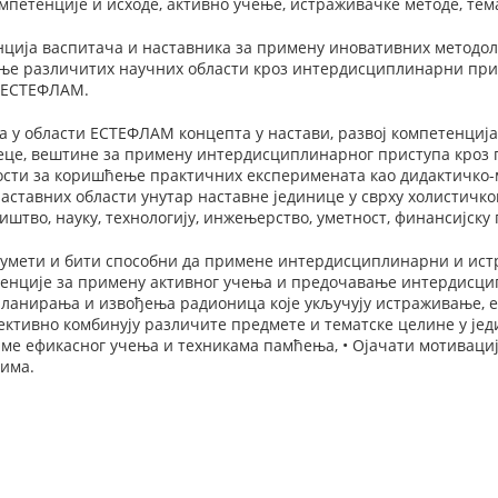
мпетенције и исходе, активно учење, истраживачке методе, тема
нција васпитача и наставника за примену иновативних метод
ње различитих научних области кроз интердисциплинарни при
 ЕСТЕФЛАМ.
а у области ЕСТЕФЛАМ концепта у настави, развој компетенциј
це, вештинe за примену интердисциплинарног приступа кроз 
ости за коришћење практичних експеримената као дидактичко-
аставних области унутар наставне јединице у сврху холистичк
иштво, науку, технологију, инжењерство, уметност, финансијску
азумети и бити способни да примене интердисциплинарни и ист
енције за примену активног учења и предочавање интердисцип
планирања и извођења радионица које укључују истраживање, 
ективно комбинују различите предмете и тематске целине у је
амe ефикасног учења и техникама памћења, • Ојачати мотивациј
има.