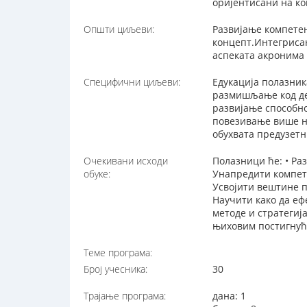
оријентисани на ко
Општи циљеви:
Развијање компете
концепт.Интегриса
аспеката акронима
Специфични циљеви:
Едукација полазник
размишљање код де
развијање способн
повезивање више н
обухвата предузетн
Очекивани исходи
Полазници ће: • Р
обуке:
Унапредити компет
Усвојити вештине 
Научити како да еф
методе и стратегиј
њиховим постигнућ
Теме програма:
Број учесника:
30
Трајање програма:
дана: 1