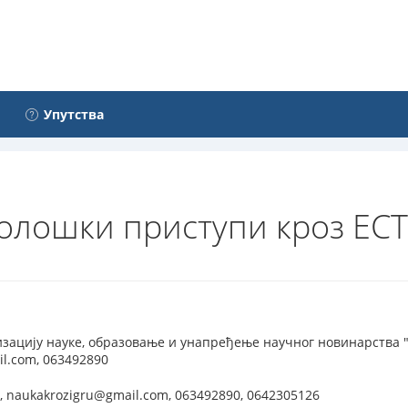
Упутства
олошки приступи кроз ЕС
зацију науке, образовање и унапређење научног новинарства "
l.com, 063492890
 naukakrozigru@gmail.com, 063492890, 0642305126