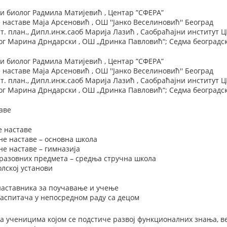
и биолог Радмила Матијевић , Центар ”СФЕРА”
наставе Маја Арсеновић , ОШ ''Јанко Веселиновић'' Београд
. план., Дипл.инж.саоб Марија Лазић , Саобраћајни институт 
г Maрина Дрндарски , ОШ „Дринка Павловић“; Седма београдск
и биолог Радмила Матијевић , Центар ”СФЕРА”
наставе Маја Арсеновић , ОШ ''Јанко Веселиновић'' Београд
. план., Дипл.инж.саоб Марија Лазић , Саобраћајни институт 
г Maрина Дрндарски , ОШ „Дринка Павловић“; Седма београдск
аве
е наставе
не наставе – основна школа
е наставе – гимназија
разовних предмета – средња стручна школа
лској установи
наставника за поучавање и учење
васпитача у непосредном раду са децом
а ученицима којом се подстиче развој функционалних знања, в