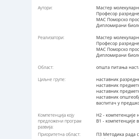
Аутори:
Мастер молекуларн
Професор разредне 
МАС Поморско прост
Дипломирани биоло
Реализатори:
Мастер молекуларн
Професор разредне 
МАС Поморско прост
Дипломирани биоло
Област:
општа питања наст
Циљне групе:
наставник разредн
наставник предмет
наставник предметн
наставник општеоб
васпитач у предшко
Компетенција коју
Н2 - компетенције 
предложени програм
В1 - компетенције 
развија:
Приоритетна област:
П3 Методика рада с