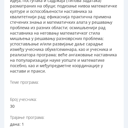
идеја, поступака и садржаја (типова задатака)
разматраних на обуци; подизање нивоа математичке
културе и оспособљености наставника за
квалитетнији рад; ефикаснија практична примена
стечених знања и математичких алата у решавању
проблема из разних области; осмишљенији рад
наставника на неговању математичког стила
мишљења у решавању разноврсних проблема;
успостављање и/или развијање даље сарадње
између учесника обуке/семинара, као и учесника и
реализатора програма; веће ангажовање наставника
на популаризацији науке уопште и математике
посебно, као и међупредметне координације у
настави и пракси.
Теме програма:
Број учесника:
30
Трајање програма:
дана: 1