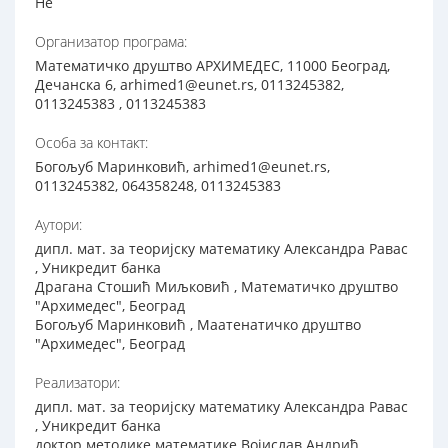
Не
Организатор програма:
Математичко друштво АРХИМЕДЕС, 11000 Београд,
Дечанска 6, arhimed1@eunet.rs, 0113245382,
0113245383 , 0113245383
Особа за контакт:
Богољуб Маринковић, arhimed1@eunet.rs,
0113245382, 064358248, 0113245383
Аутори:
дипл. мат. за теоријску математику Александра Равас
, Уникредит банка
Драгана Стошић Миљковић , Математичко друштво
"Архимедес", Београд
Богољуб Маринковић , Маатенатичко друштво
"Архимедес", Београд
Реализатори:
дипл. мат. за теоријску математику Александра Равас
, Уникредит банка
доктор методике математике Војислав Андрић ,