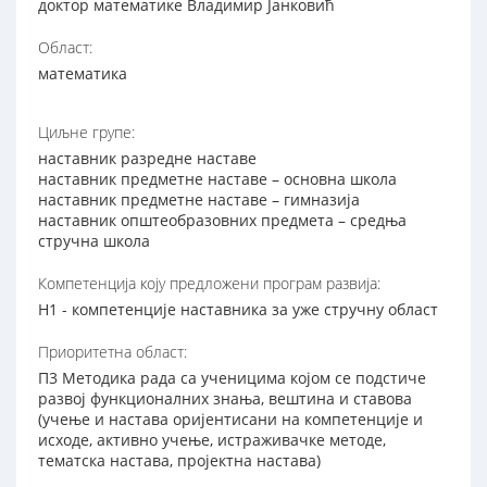
доктор математике Владимир Јанковић
Област:
математика
Циљне групе:
наставник разредне наставе
наставник предметне наставе – основна школа
наставник предметне наставе – гимназија
наставник општеобразовних предмета – средња
стручна школа
Компетенција коју предложени програм развија:
Н1 - компетенције наставника за уже стручну област
Приоритетна област:
П3 Методика рада са ученицима којом се подстиче
развој функционалних знања, вештина и ставова
(учење и настава оријентисани на компетенције и
исходе, активно учење, истраживачке методе,
тематска настава, пројектна настава)