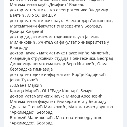
Математички клуб „Диофант“ Ваљево
доктор математике, мр електротехнике Владимир
Балтић , АТУСС, ВИШЕР
доктор математичких наука Александар Липковски ,
Математички факултет Универзита у Београду
Ружица Кљајевић
доктор дидактичко-методичких наука Јасмина
Милинковић , Учитељки факултет Универзитета у
Београду
доктор наука - математичке науке Мићо Милетић ,
Академија струковних студија Политехника, Београд
Дипломирани математичар Вера Ивковић , Осма
београдска гимназија
доктор методике информатике Ђорђе Кадијевић
Jован Ћуковић
Љиљана Мајкић
Катица Марић , ОШ "Раде Кончар", Земун
доктор математичких наука Милош Арсеновић ,
Математички факултет Универзитета у Београду
Драгана Стошић Миљковић , Математичко друштво
"Архимедес", Београд
Богољуб Маринковић , Маатенатичко друштво
"Архимедес", Београд