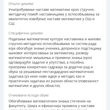
Општи циљеви:
Унапређивање наставе математике кроз стручно-
методичку помоћ наставницима у оспособљавању за
квалитетно извођење наставе математике у ОШ и
СШ.
Специфични циљеви:
Подизање математичке културе наставника и њихово
стручно-методичко оспособљавање за систем рада
који обогаћује знање ученика, доприноси подстицању
њиховог интересовања за математику, развоју
математичког мишљења и примени знања (кроз
одговарајуће задатке и упутства), а посебно,
припрема конкретних садржаја за додатни рад и
обука за решавање нестандардних математичких
задатака (уз неке нове идеје и методе), као и
практичних задатака из разних области (повезаност
математике и других области).
Очекивани исходи обуке:
Обогаћивање математичких знања стечених на
факултету. Шира и ефикаснија примена у настави