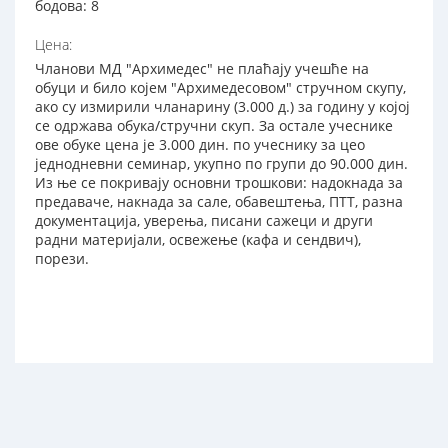
бодова: 8
Цена:
Чланови МД "Архимедес" не плаћају учешће на
обуци и било којем "Архимедесовом" стручном скупу,
ако су измирили чланарину (3.000 д.) за годину у којој
се одржава обука/стручни скуп. За остале учеснике
ове обуке цена је 3.000 дин. по учеснику за цео
једнодневни семинар, укупно по групи до 90.000 дин.
Из ње се покривају основни трошкови: надокнада за
предаваче, накнада за сале, обавештења, ПТТ, разна
документација, уверења, писани сажеци и други
радни материјали, освежење (кафа и сендвич),
порези.