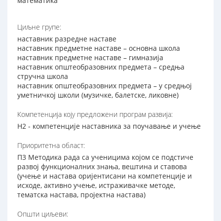
математика
Циљне групе:
наставник разредне наставе
наставник предметне наставе – основна школа
наставник предметне наставе – гимназија
наставник општеобразовних предмета – средња
стручна школа
наставник општеобразовних предмета – у средњој
уметничкој школи (музичке, балетске, ликовне)
Компетенција коју предложени програм развија:
Н2 - компетенције наставника за поучавање и учење
Приоритетна област:
П3 Методика рада са ученицима којом се подстиче
развој функционалних знања, вештина и ставова
(учење и настава оријентисани на компетенције и
исходе, активно учење, истраживачке методе,
тематска настава, пројектна настава)
Општи циљеви: