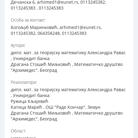
Дечанска 6, arhimed1@eunet.rs, 0113245382,
0113245383 , 0113245383
Особа за контакт:
Богољуб Маринковић, arhimed1@eunet.rs,
0113245382, 064358248, 0113245383
Аутори:
дипл. мат. за теоријску математику Александра Равас
, Уникредит банка
Драгана Стошић Миљковић , Математичко друштво
"Архимедес", Београд
Реализатори:
дипл. мат. за теоријску математику Александра Равас
, Уникредит банка
Ружица Кљајевић
Катица Марић , ОШ "Раде Кончар", Земун
Драгана Стошић Миљковић , Математичко друштво
"Архимедес", Београд
Област: