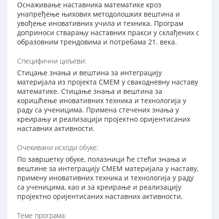
Оснаживање наставника математике кроз
унапређење њихових методолошких вештина и
увођење иновативних учила и техника. Програм
доприноси стварању наставних пракси у склађених с
образовним трендовима и потребама 21. века.
Специфични циљеви:
Стицање знања и вештина за интеграцију
материјала из пројекта СМЕМ у свакодневну наставу
математике. Стицање знања и вештина за
коришћење иновативних техника и технологија у
раду са ученицима. Примена стечених знања у
креирању и реализацији пројектно оријентисаних
наставних активности.
Очекивани исходи обуке:
По завршетку обуке, полазници ће стећи знања и
вештине за интеграцију СМЕМ материјала у наставу,
примену иновативних техника и технологија у раду
са ученицима, као и за креирање и реализацију
пројектно оријентисаних наставних активности.
Теме програма: